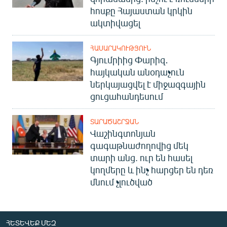
հոսքը Հայաստան կրկին
ակտիվացել
ՀԱՍԱՐԱԿՈՒԹՅՈՒՆ
Գյումրիից Փարիզ․
հայկական անօդաչուն
ներկայացվել է միջազգային
ցուցահանդեսում
ՏԱՐԱԾԱՇՐՋԱՆ
Վաշինգտոնյան
գագաթնաժողովից մեկ
տարի անց. ուր են հասել
կողմերը և ինչ հարցեր են դեռ
մնում չլուծված
ՀԵՏԵՎԵՔ ՄԵԶ