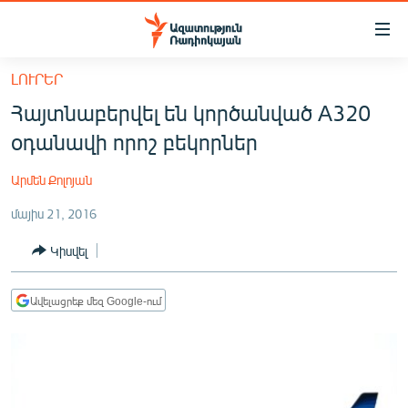
Մատչելիության
հղումներ
Անցնել
ԼՈՒՐԵՐ
հիմնական
ԱԶԱՏՈՒԹՅՈՒՆ TV
Հայտնաբերվել են կործանված A320
բովանդակությանը
ՀԱՅԱՍՏԱՆ
Անցնել
օդանավի որոշ բեկորներ
հիմնական
ՔԱՂԱՔԱԿԱՆ
մենյուին
Արմեն Քոլոյան
ԸՆՏՐՈՒԹՅՈՒՆՆԵՐ 2026
Որոնում
մայիս 21, 2016
ԻՐԱՎՈՒՆՔ
Կիսվել
ՀԱՍԱՐԱԿՈՒԹՅՈՒՆ
ՏՆՏԵՍՈՒԹՅՈՒՆ
Ավելացրեք մեզ Google-ում
ՂԱՐԱԲԱՂ
ՊԱՏԵՐԱԶՄԻ 6 ՇԱԲԱԹՆԵՐԸ
ՏԱՐԱԾԱՇՐՋԱՆ