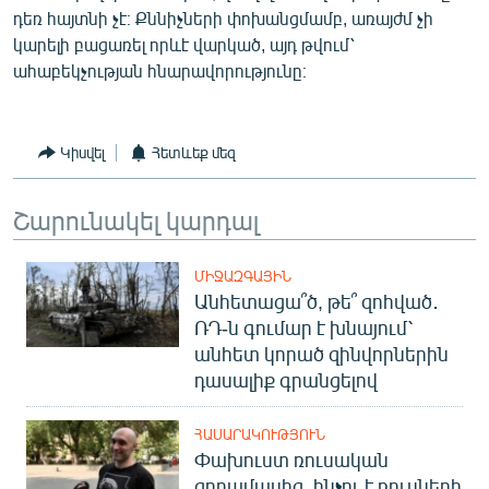
դեռ հայտնի չէ։ Քննիչների փոխանցմամբ, առայժմ չի
English
կարելի բացառել որևէ վարկած, այդ թվում՝
Русский
ահաբեկչության հնարավորությունը։
ՀԵՏԵՎԵՔ ՄԵԶ
Կիսվել
Հետևեք մեզ
Շարունակել կարդալ
«Ազատության» բոլոր կայքերը
ՄԻՋԱԶԳԱՅԻՆ
Անհետացա՞ծ, թե՞ զոհված․
ՌԴ-ն գումար է խնայում՝
անհետ կորած զինվորներին
դասալիք գրանցելով
ՀԱՍԱՐԱԿՈՒԹՅՈՒՆ
Փախուստ ռուսական
զորամասից. ինչու է ռուսների