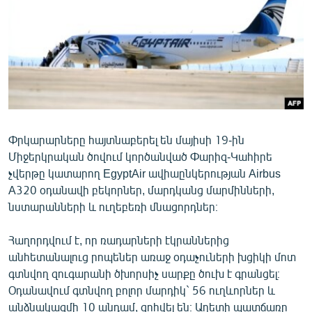
ՄԻՋԱԶԳԱՅԻՆ
ՄՇԱԿՈՒՅԹ
ՍՊՈՐՏ
ՄԵԿՆԱԲԱՆՈՒԹՅՈՒՆ
ՏՏ ԵՒ ԻՆՏԵՐՆԵՏ
ԿՈՐՈՆԱՎԻՐՈՒՍ
Փրկարարները հայտնաբերել են մայիսի 19-ին
Միջերկրական ծովում կործանված Փարիզ-Կահիրե
ԱՐԽԻՎ
չվերթը կատարող EgyptAir ավիաընկերության Airbus
ՏԵՍԱՆՅՈՒԹԵՐ
A320 օդանավի բեկորներ, մարդկանց մարմինների,
նստարանների և ուղեբեռի մնացորդներ։
ԲԱՆԱՎԵՃ
ՁԳՏԵԼՈՎ ԼԱՎԱԳՈՒՅՆԻՆ
Հաղորդվում է, որ ռադարների էկրաններից
անհետանալուց րոպեներ առաջ օդաչուների խցիկի մոտ
ՓՈԴՔԱՍԹ
գտնվող զուգարանի ծխորսիչ սարքը ծուխ է գրանցել։
Օդանավում գտնվող բոլոր մարդիկ` 56 ուղևորներ և
Հայերեն
անձնակազմի 10 անդամ, զոհվել են։ Աղետի պատճառը