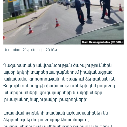
ՄԻՋԱԶԳԱՅԻՆ
ՄՇԱԿՈՒՅԹ
ՍՊՈՐՏ
ՄԵԿՆԱԲԱՆՈՒԹՅՈՒՆ
ՏՏ ԵՒ ԻՆՏԵՐՆԵՏ
Աստանա, 21-ը մայիսի, 2016թ․
ԿՈՐՈՆԱՎԻՐՈՒՍ
Ղազախստանի անվտանգության ծառայություններն
ԱՐԽԻՎ
այսօր երկրի տարբեր քաղաքներում իրականացրած
ՏԵՍԱՆՅՈՒԹԵՐ
լայնածավալ գործողության ընթացքում ձերբակալել են
Հողային օրենսգրքի փոփոխությունների դեմ բողոքող
ԲԱՆԱՎԵՃ
ակտիվիստների, ցուցարարների և ակցիաները
ՁԳՏԵԼՈՎ ԼԱՎԱԳՈՒՅՆԻՆ
լուսաբանող հարյուրավոր լրագրողների։
ՓՈԴՔԱՍԹ
Լրատվամիջոցների տասնյակ աշխատակիցներ են
ձերբակալվել մայրաքաղաք Աստանայում,
Հայերեն
հանրապետության ամենախոշոր քաղաք Ալմաթիում,