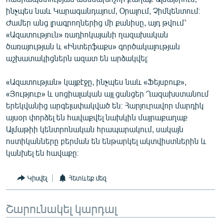
English
ինչպես նաև Կարագանդայում, Օրալում, Չիմկենտում։
Ժամեր անց լրագրողներից մի քանիսը, այդ թվում՝
Русский
«Ազատություն» ռադիոկայանի ղազախական
ծառայության և «Ինտերֆաքս» գործակալության
ՀԵՏԵՎԵՔ ՄԵԶ
աշխատակիցներն ազատ են արձակվել։
«Ազատության» կայքէջը, ինչպես նաև «Ֆեյսբուք»,
«Յություբ» և սոցիալական այլ ցանցեր Ղազախստանում
երեկվանից արգելափակված են։ Հարյուրավոր մարդիկ
այսօր փորձել են հավաքվել նախկին մայրաքաղաք
«Ազատության» բոլոր կայքերը
Ալմաթիի կենտրոնական հրապարակում, սակայն
ոստիկանները բերման են ենթարկել ակտվիստներին և
կանխել են հավաքը։
Կիսվել
Հետևեք մեզ
Շարունակել կարդալ