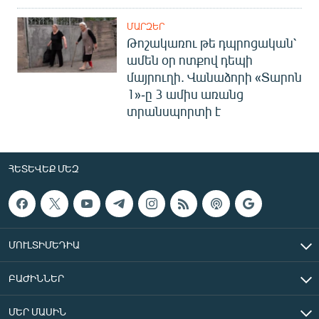
ՄԱՐԶԵՐ
Թոշակառու թե դպրոցական՝
ամեն օր ոտքով դեպի
մայրուղի. Վանաձորի «Տարոն
1»-ը 3 ամիս առանց
տրանսպորտի է
ՀԵՏԵՎԵՔ ՄԵԶ
ՄՈՒԼՏԻՄԵԴԻԱ
ԲԱԺԻՆՆԵՐ
ՄԵՐ ՄԱՍԻՆ