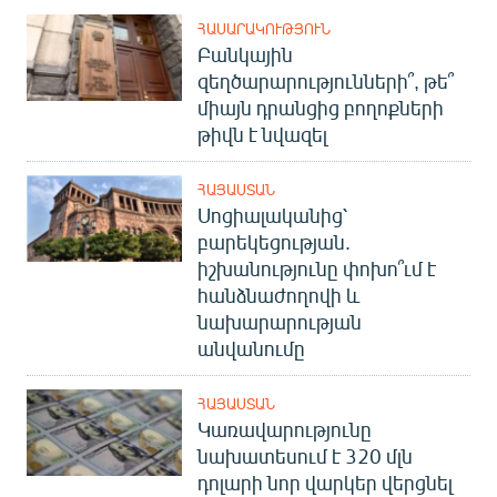
ՀԱՍԱՐԱԿՈՒԹՅՈՒՆ
Բանկային
զեղծարարությունների՞, թե՞
միայն դրանցից բողոքների
թիվն է նվազել
ՀԱՅԱՍՏԱՆ
Սոցիալականից՝
բարեկեցության.
իշխանությունը փոխո՞ւմ է
հանձնաժողովի և
նախարարության
անվանումը
ՀԱՅԱՍՏԱՆ
Կառավարությունը
նախատեսում է 320 մլն
դոլարի նոր վարկեր վերցնել