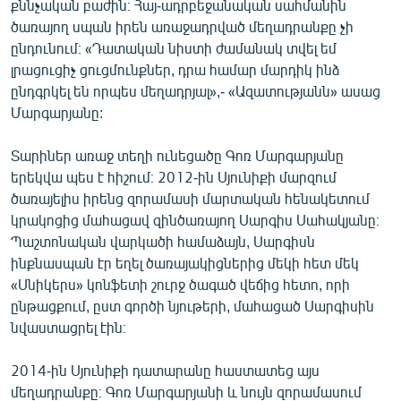
քննչական բաժին։ Հայ-ադրբեջանական սահմանին
English
ծառայող սպան իրեն առաջադրված մեղադրանքը չի
ընդունում։ «Դատական նիստի ժամանակ տվել եմ
Русский
լրացուցիչ ցուցմունքներ, դրա համար մարդիկ ինձ
ընդգրկել են որպես մեղադրյալ»,- «Ազատությանն» ասաց
ՀԵՏԵՎԵՔ ՄԵԶ
Մարգարյանը:
Տարիներ առաջ տեղի ունեցածը Գոռ Մարգարյանը
երեկվա պես է հիշում։ 2012-ին Սյունիքի մարզում
ծառայելիս իրենց զորամասի մարտական հենակետում
«Ազատության» բոլոր կայքերը
կրակոցից մահացավ զինծառայող Սարգիս Սահակյանը։
Պաշտոնական վարկածի համաձայն, Սարգիսն
ինքնասպան էր եղել ծառայակիցներից մեկի հետ մեկ
«Սնիկերս» կոնֆետի շուրջ ծագած վեճից հետո, որի
ընթացքում, ըստ գործի նյութերի, մահացած Սարգիսին
նվաստացրել էին։
2014-ին Սյունիքի դատարանը հաստատեց այս
մեղադրանքը։ Գոռ Մարգարյանի և նույն զորամասում