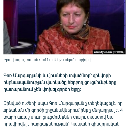
ՄԻՋԱԶԳԱՅԻՆ
ՄՇԱԿՈՒՅԹ
ՍՊՈՐՏ
ՄԵԿՆԱԲԱՆՈՒԹՅՈՒՆ
ՏՏ ԵՒ ԻՆՏԵՐՆԵՏ
ԿՈՐՈՆԱՎԻՐՈՒՍ
Իրավապաշտպան Ժաննա Ալեքսանյան, արխիվ
ԱՐԽԻՎ
Գոռ Մարգարյանի և մյուսների տված նոր՝ զինվորի
ՏԵՍԱՆՅՈՒԹԵՐ
ինքնասպանության վարկածը հերքող ցուցմունքները
ԲԱՆԱՎԵՃ
դատարանում չեն փոխել գործի ելքը:
ՁԳՏԵԼՈՎ ԼԱՎԱԳՈՒՅՆԻՆ
Զինված ուժերի սպա Գոռ Մարգարյանը տեղեկացել է, որ
ՓՈԴՔԱՍԹ
քրեական մի գործի շրջանակներում ինքը մեղադրյալ է․ 4
տարի առաջ սուտ ցուցմունքներ տալու փաստով նա
հրավիրվել է հարցաքննության՝ Կապանի զինվորական
Հայերեն