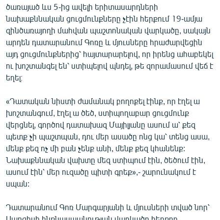
ծառայած ևս 5-ից ավելի երիտասարդների
նախաքննական ցուցմունքները չէին հերքում 19-ամյա
զինծառայողի մահվան պաշտոնական վարկածը, սակայն
արդեն դատարանում Գոռը և մյուսները հրաժարվեցին
այդ ցուցմունքներից՝ հայտարարելով, որ իրենց ահաբեկել
ու խոշտանգել են՝ ստիպելով պնդել, թե զորամասում վեճ է
եղել։
«Դատական նիստի ժամանակ բողոքել էինք, որ էղել ա
խոշտանգում, էղել ա ծեծ, ստիպողաբար ցուցմունք
վերցնել, գործով դատախազ Մայիլյանը ասում ա՝ քեզ
պետք չի պաշտպան, դու մեր ասածը ոնց կա՝ տենց ասա,
մենք քեզ ոչ մի բան չենք անի, մենք քեզ կհանենք:
Նախաքննական վախտը մեզ ստիպում էին, ծեծում էին,
ասում էին՝ մեր ուզածը պիտի գրեք»,- շարունակում է
սպան:
Դատարանում Գոռ Մարգարյանի և մյուսների տված նոր՝
Սարգիսի ինքնասպանության վարկածը հերքող