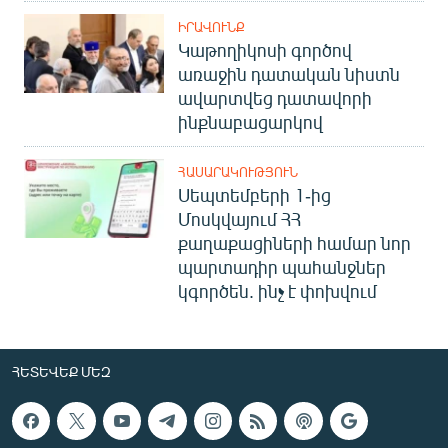
ԻՐԱՎՈՒՆՔ
Կաթողիկոսի գործով
առաջին դատական նիստն
ավարտվեց դատավորի
ինքնաբացարկով
ՀԱՍԱՐԱԿՈՒԹՅՈՒՆ
Սեպտեմբերի 1-ից
Մոսկվայում ՀՀ
քաղաքացիների համար նոր
պարտադիր պահանջներ
կգործեն. ինչ է փոխվում
ՀԵՏԵՎԵՔ ՄԵԶ