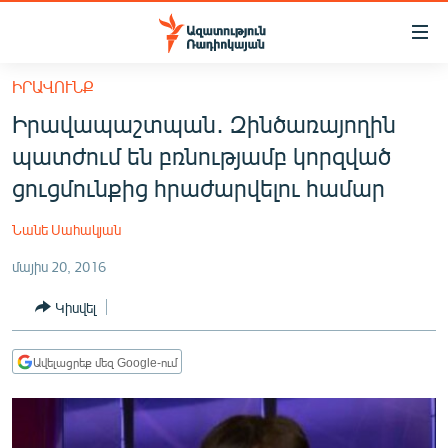
Մատչելիության
հղումներ
Անցնել
ԻՐԱՎՈՒՆՔ
հիմնական
ԱԶԱՏՈՒԹՅՈՒՆ TV
Իրավապաշտպան․ Զինծառայողին
բովանդակությանը
ՀԱՅԱՍՏԱՆ
Անցնել
պատժում են բռնությամբ կորզված
հիմնական
ՔԱՂԱՔԱԿԱՆ
ցուցմունքից հրաժարվելու համար
մենյուին
ԸՆՏՐՈՒԹՅՈՒՆՆԵՐ 2026
Որոնում
Նանե Սահակյան
ԻՐԱՎՈՒՆՔ
մայիս 20, 2016
ՀԱՍԱՐԱԿՈՒԹՅՈՒՆ
Կիսվել
ՏՆՏԵՍՈՒԹՅՈՒՆ
ՂԱՐԱԲԱՂ
Ավելացրեք մեզ Google-ում
ՊԱՏԵՐԱԶՄԻ 6 ՇԱԲԱԹՆԵՐԸ
ՏԱՐԱԾԱՇՐՋԱՆ