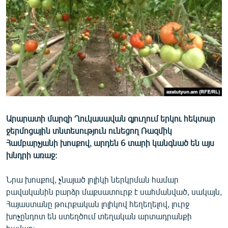
ՄԻՋԱԶԳԱՅԻՆ
ՄՇԱԿՈՒՅԹ
ՍՊՈՐՏ
ՄԵԿՆԱԲԱՆՈՒԹՅՈՒՆ
ՏՏ ԵՒ ԻՆՏԵՐՆԵՏ
ԿՈՐՈՆԱՎԻՐՈՒՍ
Արարատի մարզի Ղուկասավան գյուղում երկու հեկտար
ԱՐԽԻՎ
ջերմոցային տնտեսություն ունեցող Ռազմիկ
ՏԵՍԱՆՅՈՒԹԵՐ
Համբարչյանի խոսքով, արդեն 6 տարի կանգնած են այս
խնդրի առաջ:
ԲԱՆԱՎԵՃ
ՁԳՏԵԼՈՎ ԼԱՎԱԳՈՒՅՆԻՆ
Նրա խոսքով, չնայած լոլիկի ներկրման համար
բավականին բարձր մաքսատուրք է սահմանված, սակայն,
ՓՈԴՔԱՍԹ
Հայաստանը թուրքական լոլիկով հեղեղելով, լուրջ
խոչընդոտ են ստեղծում տեղական արտադրանքի
Հայերեն