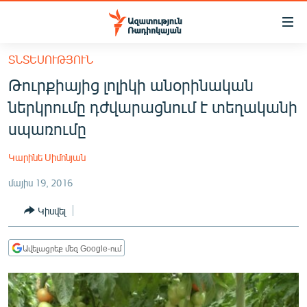
Մատչելիության
հղումներ
Անցնել
ՏՆՏԵՍՈՒԹՅՈՒՆ
հիմնական
ԱԶԱՏՈՒԹՅՈՒՆ TV
Թուրքիայից լոլիկի անօրինական
բովանդակությանը
ՀԱՅԱՍՏԱՆ
Անցնել
ներկրումը դժվարացնում է տեղականի
հիմնական
ՔԱՂԱՔԱԿԱՆ
սպառումը
մենյուին
ԸՆՏՐՈՒԹՅՈՒՆՆԵՐ 2026
Որոնում
Կարինե Սիմոնյան
ԻՐԱՎՈՒՆՔ
մայիս 19, 2016
ՀԱՍԱՐԱԿՈՒԹՅՈՒՆ
Կիսվել
ՏՆՏԵՍՈՒԹՅՈՒՆ
ՂԱՐԱԲԱՂ
Ավելացրեք մեզ Google-ում
ՊԱՏԵՐԱԶՄԻ 6 ՇԱԲԱԹՆԵՐԸ
ՏԱՐԱԾԱՇՐՋԱՆ