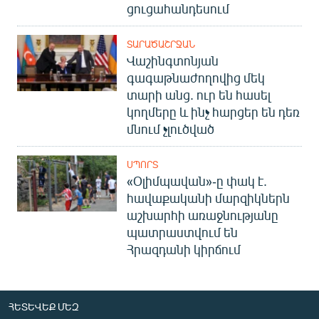
ցուցահանդեսում
ՏԱՐԱԾԱՇՐՋԱՆ
Վաշինգտոնյան
գագաթնաժողովից մեկ
տարի անց. ուր են հասել
կողմերը և ինչ հարցեր են դեռ
մնում չլուծված
ՍՊՈՐՏ
«Օլիմպավան»-ը փակ է.
հավաքականի մարզիկներն
աշխարհի առաջնությանը
պատրաստվում են
Հրազդանի կիրճում
ՀԵՏԵՎԵՔ ՄԵԶ