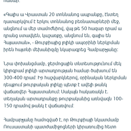
համար։
English
«Գալիս ա Վրաստան 20 տոննանոց ապրանքը, էնտեղ
Русский
դատարկվում է երկու տոննանոց բեռնատարների մեջ,
անցնում ա մեր տամոժնիով, վայ թե 50 հազար դրամ ա
ՀԵՏԵՎԵՔ ՄԵԶ
դրանց ստավկեն, կաշառքը, անցնում են, գալիս են
Հայաստան», - Թուրքիայից լոլիկի ապօրինի ներկրման
իրեն հայտնի մեխանիզմը նկարագրեց Համբարչյանը:
Նրա փոխանցմամբ, ջերմոցային տնտեսությունում մեկ
կիլոգրամ լոլիկի արտադրության համար ծախսում են
«Ազատության» բոլոր կայքերը
300-400 դրամ։ Իր հաշվարկներով, օրինական ներկրման
դեպքում թուրքական լոլիկը պետք է ավելի թանկ
վաճառվեր Հայաստանում: Սակայն հակառակն է.
տեղական արտադրանքը թուրքականից առնվազն 100-
150 դրամով թանկ է վաճառվում։
Համբարչյանը համոզված է, որ Թուրքիայի նկատմամբ
Ռուսաստանի պատժամիջոցների կիրառումից հետո