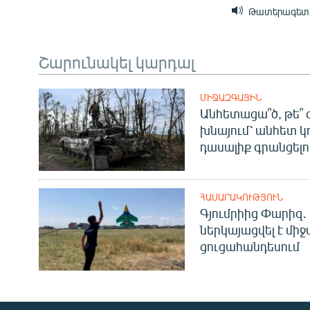
Թատերագետ․ 
Շարունակել կարդալ
ՄԻՋԱԶԳԱՅԻՆ
Անհետացա՞ծ, թե՞ 
խնայում՝ անհետ կ
դասալիք գրանցելո
ՀԱՍԱՐԱԿՈՒԹՅՈՒՆ
Գյումրիից Փարիզ․
ներկայացվել է մի
ցուցահանդեսում