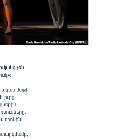
իմյանց չեն
սակ»:
երական մտքի
 լուրջ
րների և
բռնումները,
թատրոնին:
դիտարկմամբ,