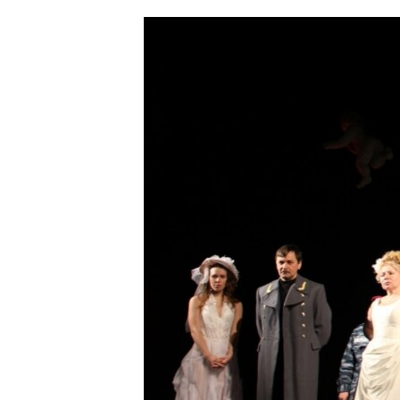
ՄԻՋԱԶԳԱՅԻՆ
ՄՇԱԿՈՒՅԹ
ՍՊՈՐՏ
ՄԵԿՆԱԲԱՆՈՒԹՅՈՒՆ
ՏՏ ԵՒ ԻՆՏԵՐՆԵՏ
ԿՈՐՈՆԱՎԻՐՈՒՍ
ԱՐԽԻՎ
ՏԵՍԱՆՅՈՒԹԵՐ
ԲԱՆԱՎԵՃ
ՁԳՏԵԼՈՎ ԼԱՎԱԳՈՒՅՆԻՆ
ՓՈԴՔԱՍԹ