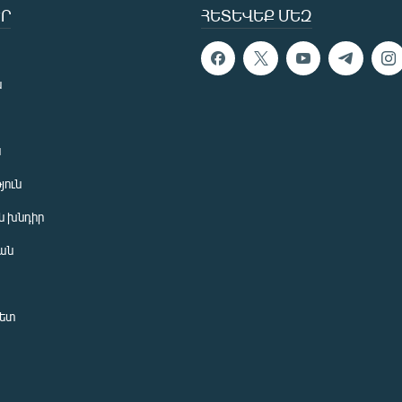
Ր
ՀԵՏԵՎԵՔ ՄԵԶ
ն
ն
յուն
 խնդիր
ան
նետ