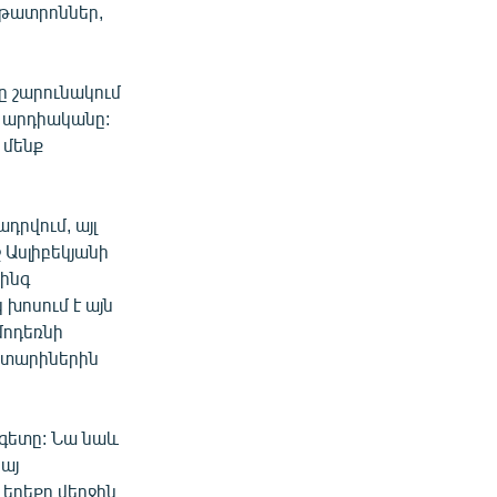
 թատրոններ,
ը շարունակում
ց արդիականը:
 մենք
րվում, այլ
 Ասլիբեկյանի
ինգ
 խոսում է այն
մոդեռնի
ն տարիներին
րագետը: Նա նաև
այ
երեքը վերջին