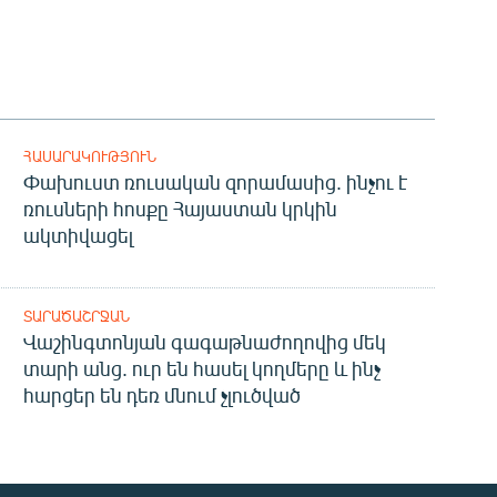
ՀԱՍԱՐԱԿՈՒԹՅՈՒՆ
Փախուստ ռուսական զորամասից. ինչու է
ռուսների հոսքը Հայաստան կրկին
ակտիվացել
ՏԱՐԱԾԱՇՐՋԱՆ
Վաշինգտոնյան գագաթնաժողովից մեկ
տարի անց. ուր են հասել կողմերը և ինչ
հարցեր են դեռ մնում չլուծված