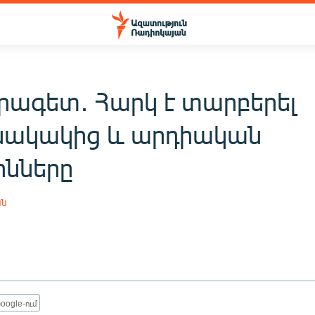
ագետ․ Հարկ է տարբերել
ակակից և արդիական
նները
ան
oogle-ում