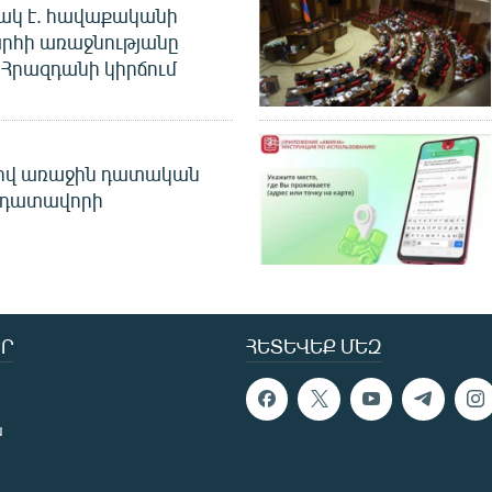
ակ է. հավաքականի
րհի առաջնությանը
Հրազդանի կիրճում
ծով առաջին դատական
 դատավորի
Ր
ՀԵՏԵՎԵՔ ՄԵԶ
ն