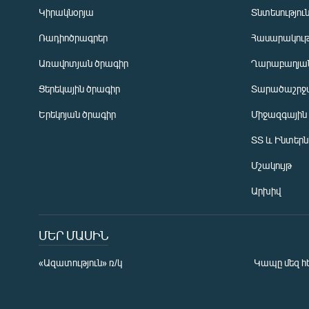
Կիրակնօրյա
Տնտեսությու
Ռադիոծրագրեր
Հասարակութ
Առավոտյան ծրագիր
Ղարաբաղյան
Ցերեկային ծրագիր
Տարածաշրջ
Հայերեն
Երեկոյան ծրագիր
Միջազգային
English
ՏՏ և Ինտեր
Русский
Մշակույթ
ՀԵՏԵՎԵՔ ՄԵԶ
Արխիվ
ՄԵՐ ՄԱՍԻՆ
«Ազատություն» ռ/կ
Կապը մեզ հ
«Ազատության» բոլոր կայքերը