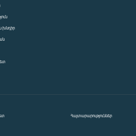
ն
յուն
 խնդիր
ան
նետ
ետ
Հայտարարություններ