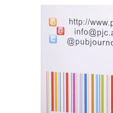
ՄԻՋԱԶԳԱՅԻՆ
ՄՇԱԿՈՒՅԹ
ՍՊՈՐՏ
ՄԵԿՆԱԲԱՆՈՒԹՅՈՒՆ
ՏՏ ԵՒ ԻՆՏԵՐՆԵՏ
ԿՈՐՈՆԱՎԻՐՈՒՍ
ԱՐԽԻՎ
ՏԵՍԱՆՅՈՒԹԵՐ
ԲԱՆԱՎԵՃ
ՁԳՏԵԼՈՎ ԼԱՎԱԳՈՒՅՆԻՆ
ՓՈԴՔԱՍԹ