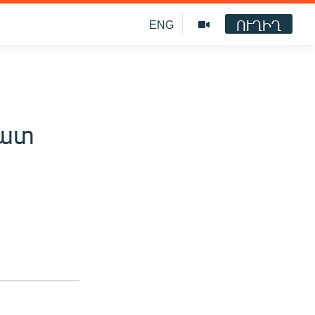
ՈՒՂԻՂ
ENG
շատ