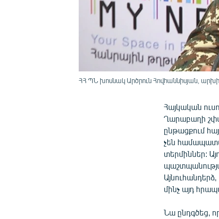
ՀՀ ՊՆ խոսնակ Արծրուն Հովհաննիսյան, արխ
Հայկական ուս
Ղարաբաղի շփմ
ընթացքում հա
չեն համապատա
տերմիններ: Ա
պաշտպանությա
Այնուհանդերձ,
մինչ այդ հրապ
Նա ընդգծեց, 