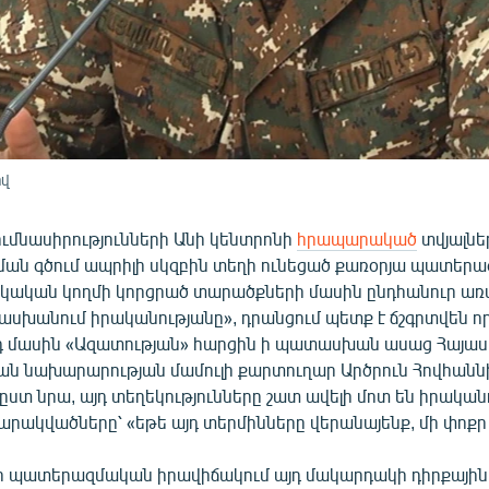
իվ
ումնասիրությունների Անի կենտրոնի
հրապարակած
տվյալնե
ան գծում ապրիլի սկզբին տեղի ունեցած քառօրյա պատերա
յկական կողմի կորցրած տարածքների մասին ընդհանուր առմ
սխանում իրականությանը», դրանցում պետք է ճշգրտվեն ո
յդ մասին «Ազատության» հարցին ի պատասխան ասաց Հայա
ն նախարարության մամուլի քարտուղար Արծրուն Հովհաննի
 ըստ նրա, այդ տեղեկությունները շատ ավելի մոտ են իրական
արակվածները՝ «եթե այդ տերմինները վերանայենք, մի փոքր
որ պատերազմական իրավիճակում այդ մակարդակի դիրքային