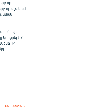
երբ որ
րբ որ այս կամ
լ, նման
մբ՝ Լելե
կորցրել է 7
ւնենք 14
Այդ
ՔԱՂԱՔԱԿԱՆ