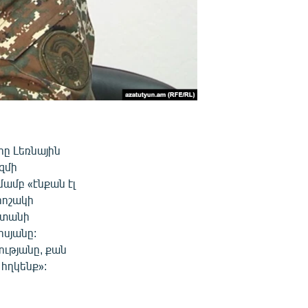
րը Լեռնային
զմի
ամբ «էնքան էլ
րոշակի
ստանի
սյանը:
ությանը, քան
 հղկենք»: