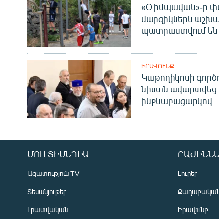
«Օլիմպավան»-ը փ
մարզիկներն աշխա
պատրաստվում են 
ԻՐԱՎՈՒՆՔ
Կաթողիկոսի գոր
նիստն ավարտվեց
ինքնաբացարկով
ՄՈՒԼՏԻՄԵԴԻԱ
ԲԱԺԻՆՆԵ
Ազատություն TV
Լուրեր
Տեսանյութեր
Քաղաքակա
Լրատվական
Իրավունք