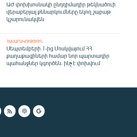
ԱԺ փոխխոսնակի ընդդիմադիր թեկնածուի
վերաբերյալ քննարկումները եկող շաբաթ
կշարունակվեն
ՀԱՍԱՐԱԿՈՒԹՅՈՒՆ
Սեպտեմբերի 1-ից Մոսկվայում ՀՀ
քաղաքացիների համար նոր պարտադիր
պահանջներ կգործեն. ինչ է փոխվում