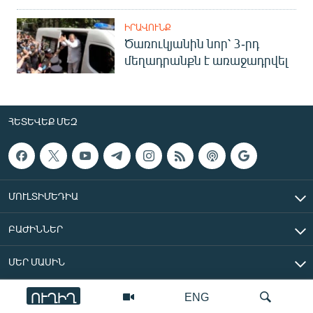
ԻՐԱՎՈՒՆՔ
Ծառուկյանին նոր՝ 3-րդ
մեղադրանքն է առաջադրվել
ՀԵՏԵՎԵՔ ՄԵԶ
ՄՈՒԼՏԻՄԵԴԻԱ
ԲԱԺԻՆՆԵՐ
ՄԵՐ ՄԱՍԻՆ
ՈՒՂԻՂ
ENG
«Ազատ Եվրոպա/Ազատություն» ռադիոկայան © 2026