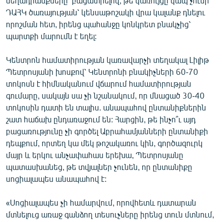
մեղադրանքները՝ բացատրելով, թե կառույցը կապ չունի
English
ԴԱՀԿ ծառայության՝ կենսաթոշակի վրա կալանք դնելու
որոշման հետ, իրենց պահանջը կոնկրետ բնակչից՝
Русский
պարտքի մարումն է եղել:
ՀԵՏԵՎԵՔ ՄԵԶ
Կենտրոն համատիրության կառավարչի տեղակալ Լիլիթ
Պետրոսյանի խոսքով՝ Կենտրոնի բնակիչների 60-70
տոկոսն է հիմնականում վճարում համատիրության
գումարը, սակայն սա չի նշանակում, որ մնացած 30-40
տոկոսին դատի են տալիս. անապահով ընտանիքներին
շատ հաճախ ընդառաջում են: Հարցին, թե ինչո՞ւ այդ
«Ազատության» բոլոր կայքերը
բացառությունը չի գործել Աբրահամյանների ընտանիքի
դեպքում, որտեղ կա մեկ թոշակառու կին, գործազուրկ
մայր և երկու անչափահաս երեխա, Պետրոսյանը
պատասխանեց, թե տվյալներ չունեն, որ ընտանիքը
սոցիալապես անապահով է:
«Սոցիալապես չի համարվում, որովհետև դատարան
մտնելուց առաջ գանձող տեսուչները իրենց տուն մտնում,