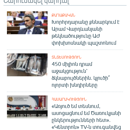
ՔԱՂԱՔԱԿԱՆ
Խորհրդարանը քննարկում է
Արամ Վարդևանյանի
թեկնածությունը ԱԺ
փոխխոսնակի պաշտոնում
ՏՆՏԵՍՈՒԹՅՈՒՆ
450 միլիոն դրամ
աջակցություն՝
ձկնաբույծներին. կլուծի՞
ոլորտի խնդիրները
ՀԱՍԱՐԱԿՈՒԹՅՈՒՆ
«Առյուծ եմ տեսնում,
ասոցացնում եմ Ծառուկյանի
ընկերությունների հետ».
«Կենտրոն» TV-ն տուգանվեց