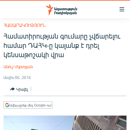
Մատչելիության
հղումներ
Անցնել
ՀԱՍԱՐԱԿՈՒԹՅՈՒՆ
հիմնական
ԱԶԱՏՈՒԹՅՈՒՆ TV
Համատիրության գումարը չվճարելու
բովանդակությանը
ՀԱՅԱՍՏԱՆ
Անցնել
համար ԴԱՀԿ-ը կալանք է դրել
հիմնական
ՔԱՂԱՔԱԿԱՆ
կենսաթոշակի վրա
մենյուին
ԸՆՏՐՈՒԹՅՈՒՆՆԵՐ 2026
Որոնում
Անուշ Մկրտչյան
ԻՐԱՎՈՒՆՔ
մայիս 06, 2016
ՀԱՍԱՐԱԿՈՒԹՅՈՒՆ
Կիսվել
ՏՆՏԵՍՈՒԹՅՈՒՆ
ՂԱՐԱԲԱՂ
Ավելացրեք մեզ Google-ում
ՊԱՏԵՐԱԶՄԻ 6 ՇԱԲԱԹՆԵՐԸ
ՏԱՐԱԾԱՇՐՋԱՆ