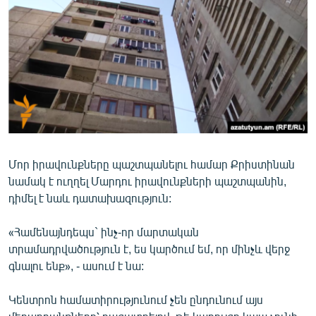
ՄԻՋԱԶԳԱՅԻՆ
ՄՇԱԿՈՒՅԹ
ՍՊՈՐՏ
ՄԵԿՆԱԲԱՆՈՒԹՅՈՒՆ
ՏՏ ԵՒ ԻՆՏԵՐՆԵՏ
ԿՈՐՈՆԱՎԻՐՈՒՍ
Մոր իրավունքները պաշտպանելու համար Քրիստինան
ԱՐԽԻՎ
նամակ է ուղղել Մարդու իրավունքների պաշտպանին,
ՏԵՍԱՆՅՈՒԹԵՐ
դիմել է նաև դատախազություն:
ԲԱՆԱՎԵՃ
«Համենայնդեպս` ինչ-որ մարտական
ՁԳՏԵԼՈՎ ԼԱՎԱԳՈՒՅՆԻՆ
տրամադրվածություն է, ես կարծում եմ, որ մինչև վերջ
գնալու ենք», - ասում է նա:
ՓՈԴՔԱՍԹ
Կենտրոն համատիրությունում չեն ընդունում այս
Հայերեն