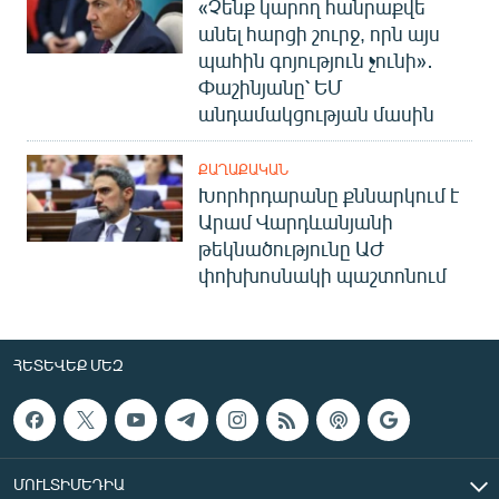
«Չենք կարող հանրաքվե
անել հարցի շուրջ, որն այս
պահին գոյություն չունի»․
Փաշինյանը՝ ԵՄ
անդամակցության մասին
ՔԱՂԱՔԱԿԱՆ
Խորհրդարանը քննարկում է
Արամ Վարդևանյանի
թեկնածությունը ԱԺ
փոխխոսնակի պաշտոնում
ՀԵՏԵՎԵՔ ՄԵԶ
ՄՈՒԼՏԻՄԵԴԻԱ