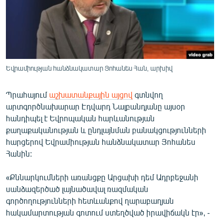
ՄԻՋԱԶԳԱՅԻՆ
ՄՇԱԿՈՒՅԹ
ՍՊՈՐՏ
ՄԵԿՆԱԲԱՆՈՒԹՅՈՒՆ
Եվրամիության հանձնակատար Յոհանես Հան, արխիվ
ՏՏ ԵՒ ԻՆՏԵՐՆԵՏ
Պրահայում
աշխատանքային այցով
գտնվող
ԿՈՐՈՆԱՎԻՐՈՒՍ
արտգործնախարար Էդվարդ Նալբանդյանը այսօր
ԱՐԽԻՎ
հանդիպել է Եվրոպական հարևանության
քաղաքականության և ընդլայնման բանակցությունների
ՏԵՍԱՆՅՈՒԹԵՐ
հարցերով Եվրամիության հանձնակատար Յոհանես
ԲԱՆԱՎԵՃ
Հանին:
ՁԳՏԵԼՈՎ ԼԱՎԱԳՈՒՅՆԻՆ
«Քննարկումների առանցքը Արցախի դեմ Ադրբեջանի
ՓՈԴՔԱՍԹ
սանձազերծած լայնածավալ ռազմական
գործողությունների հետևանքով ղարաբաղյան
Հայերեն
հակամարտության գոտում ստեղծված իրավիճակն էր», -