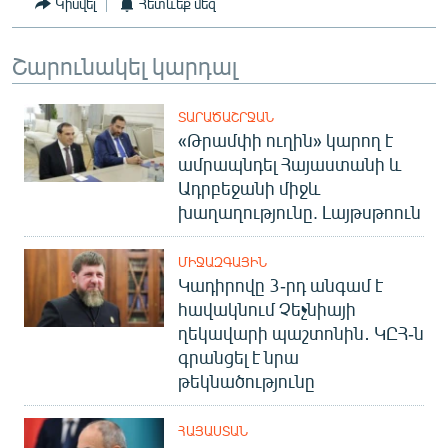
Կիսվել
Հետևեք մեզ
Շարունակել կարդալ
ՏԱՐԱԾԱՇՐՋԱՆ
«Թրամփի ուղին» կարող է
ամրապնդել Հայաստանի և
Ադրբեջանի միջև
խաղաղությունը. Լայթսթոուն
ՄԻՋԱԶԳԱՅԻՆ
Կադիրովը 3-րդ անգամ է
հավակնում Չեչնիայի
ղեկավարի պաշտոնին․ ԿԸՀ-ն
գրանցել է նրա
թեկնածությունը
ՀԱՅԱՍՏԱՆ