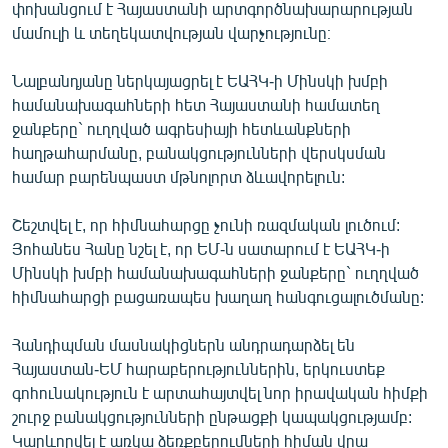
փոխանցում է Հայաստանի արտգործնախարարության
English
մամուլի և տեղեկատվության վարչությունը։
Русский
Նալբանդյանը ներկայացրել է ԵԱՀԿ-ի Մինսկի խմբի
համանախագահների հետ Հայաստանի համատեղ
ՀԵՏԵՎԵՔ ՄԵԶ
ջանքերը` ուղղված ագրեսիայի հետևանքների
հաղթահարմանը, բանակցությունների վերսկսման
համար բարենպաստ մթնոլորտ ձևավորելուն:
Շեշտվել է, որ հիմնահարցը չունի ռազմական լուծում:
«Ազատության» բոլոր կայքերը
Յոհանես Հանը նշել է, որ ԵՄ-ն սատարում է ԵԱՀԿ-ի
Մինսկի խմբի համանախագահների ջանքերը` ուղղված
հիմնահարցի բացառապես խաղաղ հանգուցալուծմանը:
Հանդիպման մասնակիցներն անդրադարձել են
Հայաստան-ԵՄ հարաբերություններին, երկուստեք
գոհունակություն է արտահայտվել նոր իրավական հիմքի
շուրջ բանակցությունների ընթացքի կապակցությամբ:
Կարևորվել է առկա ձեռքբերումների հիման վրա