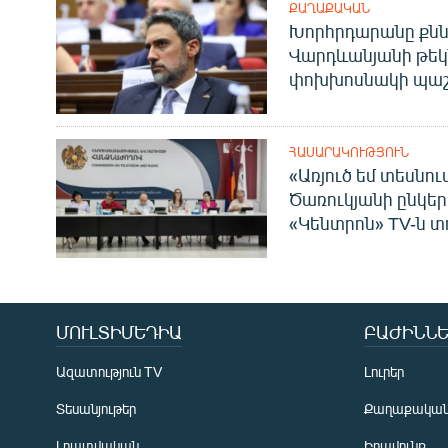
ՔԱՂԱՔԱԿԱՆ
Խորհրդարանը քնն
Վարդևանյանի թեկ
փոխխոսնակի պաշ
ՀԱՍԱՐԱԿՈՒԹՅՈՒՆ
«Առյուծ եմ տեսնու
Ծառուկյանի ընկեր
«Կենտրոն» TV-ն տ
ՄՈՒԼՏԻՄԵԴԻԱ
ԲԱԺԻՆՆԵ
Ազատություն TV
Լուրեր
Տեսանյութեր
Քաղաքակա
Լրատվական
Իրավունք