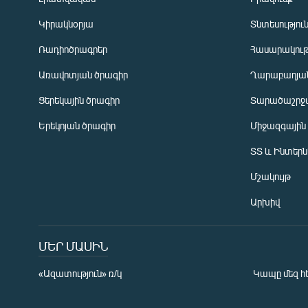
Կիրակնօրյա
Տնտեսությու
Ռադիոծրագրեր
Հասարակութ
Առավոտյան ծրագիր
Ղարաբաղյան
Ցերեկային ծրագիր
Տարածաշրջ
Հայերեն
Երեկոյան ծրագիր
Միջազգային
English
ՏՏ և Ինտեր
Русский
Մշակույթ
ՀԵՏԵՎԵՔ ՄԵԶ
Արխիվ
ՄԵՐ ՄԱՍԻՆ
«Ազատություն» ռ/կ
Կապը մեզ հ
«Ազատության» բոլոր կայքերը