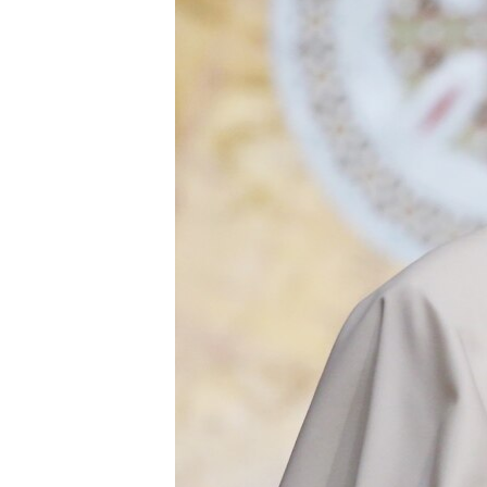
ՄԻՋԱԶԳԱՅԻՆ
ՄՇԱԿՈՒՅԹ
ՍՊՈՐՏ
ՄԵԿՆԱԲԱՆՈՒԹՅՈՒՆ
ՏՏ ԵՒ ԻՆՏԵՐՆԵՏ
ԿՈՐՈՆԱՎԻՐՈՒՍ
ԱՐԽԻՎ
ՏԵՍԱՆՅՈՒԹԵՐ
ԲԱՆԱՎԵՃ
ՁԳՏԵԼՈՎ ԼԱՎԱԳՈՒՅՆԻՆ
ՓՈԴՔԱՍԹ