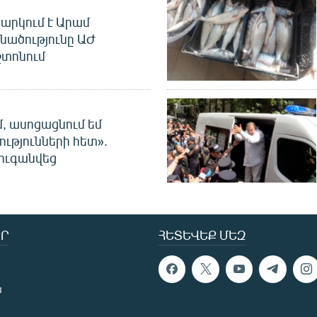
արկում է Արամ
նածությունը ԱԺ
տոնում
մ, ասոցացնում եմ
ությունների հետ».
ուգանվեց
Ր
ՀԵՏԵՎԵՔ ՄԵԶ
ն