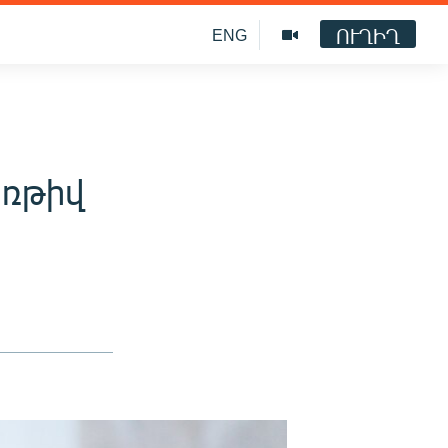
ՈՒՂԻՂ
ENG
առթիվ