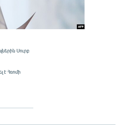
լներին Սուրբ
լ է Հռոմի