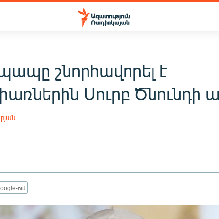
 պապը շնորհավորել է
փառներին Սուրբ Ծնունդի 
րյան
oogle-ում