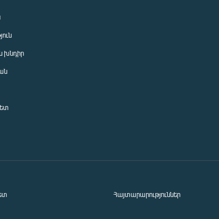
ն
յուն
 խնդիր
ան
նետ
ետ
Հայտարարություններ