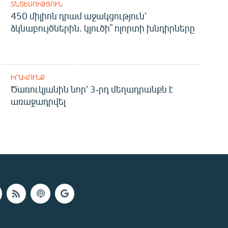
ՏՆՏԵՍՈՒԹՅՈՒՆ
450 միլիոն դրամ աջակցություն՝
ձկնաբույծներին. կլուծի՞ ոլորտի խնդիրները
ԻՐԱՎՈՒՆՔ
Ծառուկյանին նոր՝ 3-րդ մեղադրանքն է
առաջադրվել