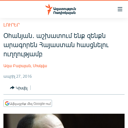
Մատչելիության
հղումներ
Անցնել
ԼՈՒՐԵՐ
հիմնական
ԱԶԱՏՈՒԹՅՈՒՆ TV
Օհանյան․ աշխատում ենք զենքն
բովանդակությանը
ՀԱՅԱՍՏԱՆ
Անցնել
արագորեն Հայաստան հասցնելու
հիմնական
ՔԱՂԱՔԱԿԱՆ
ուղղությամբ
մենյուին
ԸՆՏՐՈՒԹՅՈՒՆՆԵՐ 2026
Որոնում
Ազա Բաբայան, Մոսկվա
ԻՐԱՎՈՒՆՔ
ապրիլ 27, 2016
ՀԱՍԱՐԱԿՈՒԹՅՈՒՆ
Կիսվել
ՏՆՏԵՍՈՒԹՅՈՒՆ
ՂԱՐԱԲԱՂ
Ավելացրեք մեզ Google-ում
ՊԱՏԵՐԱԶՄԻ 6 ՇԱԲԱԹՆԵՐԸ
ՏԱՐԱԾԱՇՐՋԱՆ