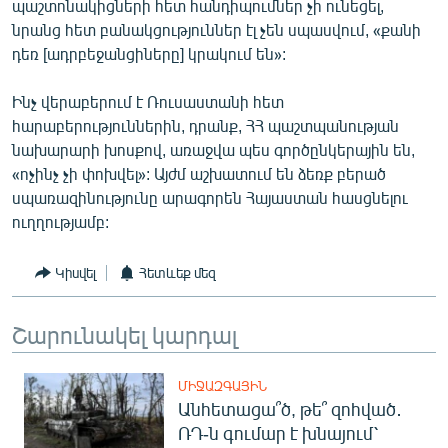
պաշտոնակիցների հետ հանդիպումներ չի ունեցել,
English
նրանց հետ բանակցություններ էլ չեն սպասվում, «քանի
դեռ [ադրբեջանցիները] կրակում են»:
Русский
Ինչ վերաբերում է Ռուսաստանի հետ
ՀԵՏԵՎԵՔ ՄԵԶ
հարաբերություններին, դրանք, ՀՀ պաշտպանության
նախարարի խոսքով, առաջվա պես գործընկերային են,
«ոչինչ չի փոխվել»: Այժմ աշխատում են ձեռք բերած
սպառազինությունը արագորեն Հայաստան հասցնելու
ուղղությամբ:
«Ազատության» բոլոր կայքերը
Կիսվել
Հետևեք մեզ
Շարունակել կարդալ
ՄԻՋԱԶԳԱՅԻՆ
Անհետացա՞ծ, թե՞ զոհված․
ՌԴ-ն գումար է խնայում՝