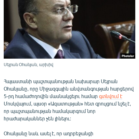
ՄԻՋԱԶԳԱՅԻՆ
ՄՇԱԿՈՒՅԹ
ՍՊՈՐՏ
ՄԵԿՆԱԲԱՆՈՒԹՅՈՒՆ
ՏՏ ԵՒ ԻՆՏԵՐՆԵՏ
ԿՈՐՈՆԱՎԻՐՈՒՍ
Սեյրան Օհանյան, արխիվ
ԱՐԽԻՎ
Հայաստանի պաշտպանության նախարար Սեյրան
ՏԵՍԱՆՅՈՒԹԵՐ
Օհանյանը, որը Միջազգային անվտանգության հարցերով
ԲԱՆԱՎԵՃ
5-րդ համաժողովին մասնակցելու համար
գտնվում է
Մոսկվայում, այսօր «Ազատության» հետ զրույցում նշել է,
ՁԳՏԵԼՈՎ ԼԱՎԱԳՈՒՅՆԻՆ
որ պաշտպանության համակարգում նոր
ՓՈԴՔԱՍԹ
հրաժարականներ չեն լինելու:
Օհանյանը նաև ասել է, որ ադրբեջանցի
Հայերեն