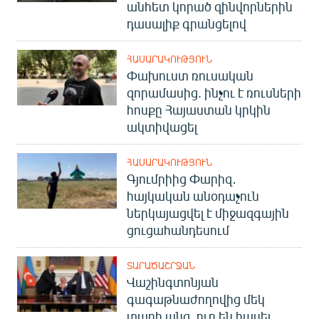
անհետ կորած զինվորներին
դասալիք գրանցելով
ՀԱՍԱՐԱԿՈՒԹՅՈՒՆ
Փախուստ ռուսական
զորամասից. ինչու է ռուսների
հոսքը Հայաստան կրկին
ակտիվացել
ՀԱՍԱՐԱԿՈՒԹՅՈՒՆ
Գյումրիից Փարիզ․
հայկական անօդաչուն
ներկայացվել է միջազգային
ցուցահանդեսում
ՏԱՐԱԾԱՇՐՋԱՆ
Վաշինգտոնյան
գագաթնաժողովից մեկ
տարի անց. ուր են հասել