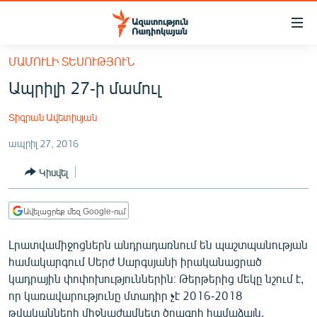
Մատչելիության
հղումներ
Անցնել
ՄԱՄՈՒԼԻ ՏԵՍՈՒԹՅՈՒՆ
հիմնական
ԱԶԱՏՈՒԹՅՈՒՆ TV
Ապրիլի 27-ի մամուլ
բովանդակությանը
ՀԱՅԱՍՏԱՆ
Անցնել
Տիգրան Ավետիսյան
հիմնական
ՔԱՂԱՔԱԿԱՆ
մենյուին
ապրիլ 27, 2016
ԸՆՏՐՈՒԹՅՈՒՆՆԵՐ 2026
Որոնում
Կիսվել
ԻՐԱՎՈՒՆՔ
ՀԱՍԱՐԱԿՈՒԹՅՈՒՆ
Ավելացրեք մեզ Google-ում
ՏՆՏԵՍՈՒԹՅՈՒՆ
Լրատվամիջոցներն անդրադառնում են պաշտպանության
ՂԱՐԱԲԱՂ
համակարգում Սերժ Սարգսյանի իրականացրած
ՊԱՏԵՐԱԶՄԻ 6 ՇԱԲԱԹՆԵՐԸ
կադրային փոփոխություններին։ Թերթերից մեկը նշում է,
որ կառավարությունը մտադիր չէ 2016-2018
ՏԱՐԱԾԱՇՐՋԱՆ
թվականների միջնաժամկետ ծրագրի համաձայն,