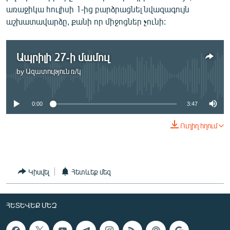
ՄԻՋԱԶԳԱՅԻՆ
առաջիկա հուլիսի 1-ից բարձրացնել նվազագույն
աշխատավարձը, քանի որ միջոցներ չունի:
ՄՇԱԿՈՒՅԹ
ՍՊՈՐՏ
Ապրիլի 27-ի մամուլ
ՄԵԿՆԱԲԱՆՈՒԹՅՈՒՆ
by
Ազատություն ռ/կ
No media source currently available
ՏՏ ԵՒ ԻՆՏԵՐՆԵՏ
ԿՈՐՈՆԱՎԻՐՈՒՍ
0:00
3:47
ԱՐԽԻՎ
Ուղիղ հղում
ՏԵՍԱՆՅՈՒԹԵՐ
ԲԱՆԱՎԵՃ
Կիսվել
Հետևեք մեզ
ՁԳՏԵԼՈՎ ԼԱՎԱԳՈՒՅՆԻՆ
ՓՈԴՔԱՍԹ
ՀԵՏԵՎԵՔ ՄԵԶ
Հայերեն