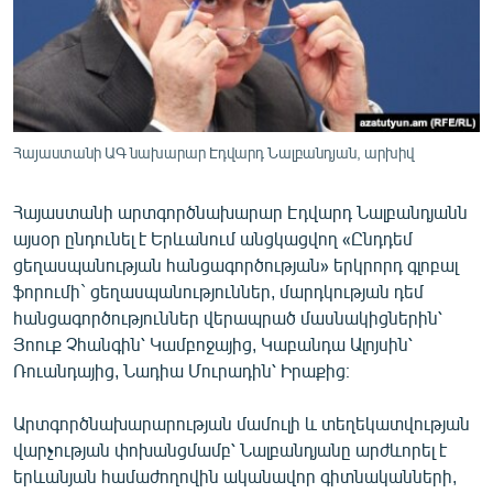
ՄԻՋԱԶԳԱՅԻՆ
ՄՇԱԿՈՒՅԹ
ՍՊՈՐՏ
ՄԵԿՆԱԲԱՆՈՒԹՅՈՒՆ
Հայաստանի ԱԳ նախարար Էդվարդ Նալբանդյան, արխիվ
ՏՏ ԵՒ ԻՆՏԵՐՆԵՏ
Հայաստանի արտգործնախարար Էդվարդ Նալբանդյանն
ԿՈՐՈՆԱՎԻՐՈՒՍ
այսօր ընդունել է Երևանում անցկացվող «Ընդդեմ
ԱՐԽԻՎ
ցեղասպանության հանցագործության» երկրորդ գլոբալ
ֆորումի` ցեղասպանություններ, մարդկության դեմ
ՏԵՍԱՆՅՈՒԹԵՐ
հանցագործություններ վերապրած մասնակիցներին՝
ԲԱՆԱՎԵՃ
Յոուք Չհանգին՝ Կամբոջայից, Կաբանդա Ալոյսին՝
Ռուանդայից, Նադիա Մուրադին՝ Իրաքից։
ՁԳՏԵԼՈՎ ԼԱՎԱԳՈՒՅՆԻՆ
ՓՈԴՔԱՍԹ
Արտգործնախարարության մամուլի և տեղեկատվության
վարչության փոխանցմամբ՝ Նալբանդյանը արժևորել է
Հայերեն
երևանյան համաժողովին ականավոր գիտնականների,