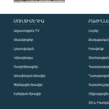
ՄՈՒԼՏԻՄԵԴԻԱ
ԲԱԺԻՆՆԵ
Ազատություն TV
Լուրեր
Տեսանյութեր
Քաղաքակա
Լրատվական
Իրավունք
Կիրակնօրյա
Տնտեսությու
Ռադիոծրագրեր
Հասարակութ
Առավոտյան ծրագիր
Ղարաբաղյան
Ցերեկային ծրագիր
Տարածաշրջ
Հայերեն
Երեկոյան ծրագիր
Միջազգային
English
ՏՏ և Ինտեր
Русский