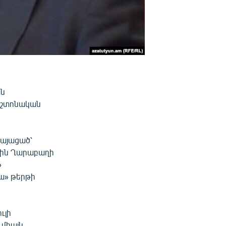
խն
պաշտոնական
կայացած՝
յին Ղարաբաղի
»
ա» թերթի
ւլի
 միայն