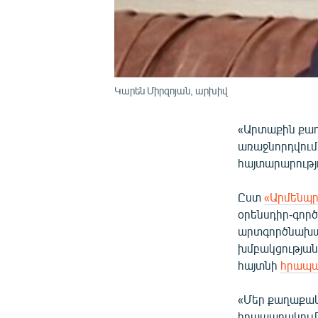
Կարեն Միրզոյան, արխիվ
«Արտաքին քաղ
առաջնորդվում
հայտարարությ
Ըստ
«Արմենպր
օրենսդիր-գոր
արտգործնախար
խմբակցության
հայտնի
հրապ
«Մեր քաղաքակ
հրապարակումնե