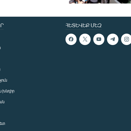
Ր
ՀԵՏԵՎԵՔ ՄԵԶ
ն
ն
յուն
 խնդիր
ան
նետ