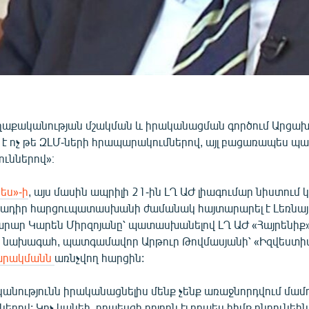
աքականության մշակման և իրականացման գործում Արցա
 է ոչ թե ԶԼՄ-ների հրապարակումներով, այլ բացառապես 
ուններով»։
ես»-ի
, այս մասին ապրիլի 21-ին ԼՂ ԱԺ լիագումար նիստում 
ծադիր հարցուպատասխանի ժամանակ հայտարարել է Լեռնա
ար Կարեն Միրզոյանը՝ պատասխանելով ԼՂ ԱԺ «Հայրենիք
 նախագահ, պատգամավոր Արթուր Թովմասյանի՝ «Իզվեստի
արակմանն
առնչվող հարցին:
անությունն իրականացնելիս մենք չենք առաջնորդվում մամո
րով: Կոչ կանեի, որպեսզի բոլորն էլ որպես հիմք ընդունեին