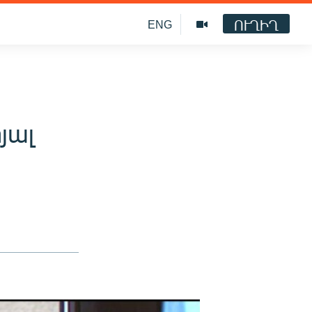
ՈՒՂԻՂ
ENG
յալ