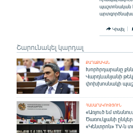
պաշտոնական հ
արտգործնախա
Կիսվել
Շարունակել կարդալ
ՔԱՂԱՔԱԿԱՆ
Խորհրդարանը քնն
Վարդևանյանի թեկ
փոխխոսնակի պաշ
ՀԱՍԱՐԱԿՈՒԹՅՈՒՆ
«Առյուծ եմ տեսնու
Ծառուկյանի ընկեր
«Կենտրոն» TV-ն տ