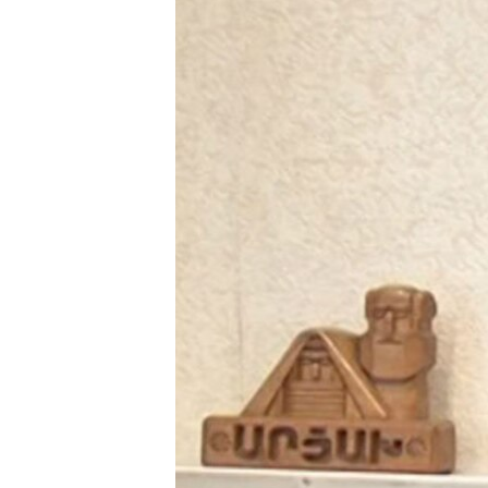
ՄԻՋԱԶԳԱՅԻՆ
ՄՇԱԿՈՒՅԹ
ՍՊՈՐՏ
ՄԵԿՆԱԲԱՆՈՒԹՅՈՒՆ
ՏՏ ԵՒ ԻՆՏԵՐՆԵՏ
ԿՈՐՈՆԱՎԻՐՈՒՍ
ԱՐԽԻՎ
ՏԵՍԱՆՅՈՒԹԵՐ
ԲԱՆԱՎԵՃ
ՁԳՏԵԼՈՎ ԼԱՎԱԳՈՒՅՆԻՆ
ՓՈԴՔԱՍԹ