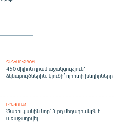
ՏՆՏԵՍՈՒԹՅՈՒՆ
450 միլիոն դրամ աջակցություն՝
ձկնաբույծներին. կլուծի՞ ոլորտի խնդիրները
ԻՐԱՎՈՒՆՔ
Ծառուկյանին նոր՝ 3-րդ մեղադրանքն է
առաջադրվել