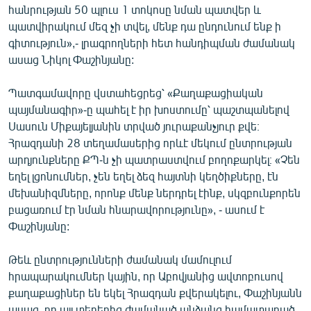
հանրության 50 պլուս 1 տոկոսը նման պատվեր և
պատվիրակում մեզ չի տվել, մենք դա ընդունում ենք ի
գիտություն»,- լրագրողների հետ հանդիպման ժամանակ
ասաց Նիկոլ Փաշինյանը:
Պատգամավորը վստահեցրեց՝ «Քաղաքացիական
պայմանագիր»-ը պահել է իր խոստումը՝ պաշտպանելով
Սասուն Միքայելյանին տրված յուրաքանչյուր քվե։
Հրազդանի 28 տեղամասերից որևէ մեկում ընտրության
արդյունքները ՔՊ-ն չի պատրաստվում բողոքարկել։ «Չեն
եղել լցոնումներ, չեն եղել ձեզ հայտնի կեղծիքները, էն
մեխանիզմները, որոնք մենք ներդրել էինք, սկզբունքորեն
բացառում էր նման հնարավորությունը», - ասում է
Փաշինյանը:
Թեև ընտրությունների ժամանակ մամուլում
հրապարակումներ կային, որ Աբովյանից ավտոբուսով
քաղաքացիներ են եկել Հրազդան քվերակելու, Փաշինյանն
ասաց, որ այլ տեղերից ժամանած անձանց համատարած