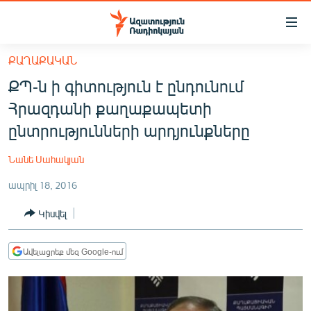
Մատչելիության
հղումներ
Անցնել
ՔԱՂԱՔԱԿԱՆ
հիմնական
ԱԶԱՏՈՒԹՅՈՒՆ TV
ՔՊ-ն ի գիտություն է ընդունում
բովանդակությանը
ՀԱՅԱՍՏԱՆ
Անցնել
Հրազդանի քաղաքապետի
հիմնական
ՔԱՂԱՔԱԿԱՆ
ընտրությունների արդյունքները
մենյուին
ԸՆՏՐՈՒԹՅՈՒՆՆԵՐ 2026
Որոնում
Նանե Սահակյան
ԻՐԱՎՈՒՆՔ
ապրիլ 18, 2016
ՀԱՍԱՐԱԿՈՒԹՅՈՒՆ
Կիսվել
ՏՆՏԵՍՈՒԹՅՈՒՆ
ՂԱՐԱԲԱՂ
Ավելացրեք մեզ Google-ում
ՊԱՏԵՐԱԶՄԻ 6 ՇԱԲԱԹՆԵՐԸ
ՏԱՐԱԾԱՇՐՋԱՆ