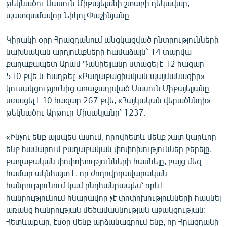
թեկնածու Սասուն Միքայելանի շտաբի ղեկավար,
English
պատգամավոր Նիկոլ Փաշինյանը։
Русский
Կիրակի օրը Հրազդանում անցկացված ընտրությունների
նախնական արդյունքների համաձայն` 14 տարվա
ՀԵՏԵՎԵՔ ՄԵԶ
քաղաքապետ Արամ Դանիելյանը ստացել է 12 հազար
510 քվե և հաղթել։ «Քաղաքացիական պայմանագիր»
կուսակցությունից առաջադրված Սասուն Միքայելյանը
ստացել է 10 հազար 267 քվե, «Հայկական վերածննդի»
թեկնածու Արթուր Միսակյանը՝ 1237։
«Ազատության» բոլոր կայքերը
«Ինչու ենք այսպես ասում, որովհետև մենք շատ կարևոր
ենք համարում քաղաքական փոփոխություններ բերելը,
քաղաքական փոփոխությունների հասնելը, բայց մեզ
համար ակնհայտ է, որ ժողովրդավարական
հանրությունում կամ ընդհանրապես՝ որևէ
հանրությունում հնարավոր չէ փոփոխությունների հասնել
առանց հանրության մեծամասնության աջակցության:
Հետևաբար, էսօր մենք արձանագրում ենք, որ Հրազդանի