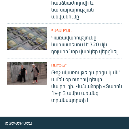
հանձնաժողովի և
նախարարության
անվանումը
ՀԱՅԱՍՏԱՆ
Կառավարությունը
նախատեսում է 320 մլն
դոլարի նոր վարկեր վերցնել
ՄԱՐԶԵՐ
Թոշակառու թե դպրոցական՝
ամեն օր ոտքով դեպի
մայրուղի. Վանաձորի «Տարոն
1»-ը 3 ամիս առանց
տրանսպորտի է
ՀԵՏԵՎԵՔ ՄԵԶ