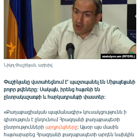
ՄԻՋԱԶԳԱՅԻՆ
ՄՇԱԿՈՒՅԹ
ՍՊՈՐՏ
ՄԵԿՆԱԲԱՆՈՒԹՅՈՒՆ
ՏՏ ԵՒ ԻՆՏԵՐՆԵՏ
ԿՈՐՈՆԱՎԻՐՈՒՍ
Նիկոլ Փաշինյան, արխիվ
ԱՐԽԻՎ
Փաշինյանը վստահեցնում է՝ պաշտպանել են Միքայելյանի
ՏԵՍԱՆՅՈՒԹԵՐ
բոլոր քվեները: Սակայն, իրենց հայտնի են
ԲԱՆԱՎԵՃ
ընտրակաշառքի և հարկադրանքի փաստեր:
ՁԳՏԵԼՈՎ ԼԱՎԱԳՈՒՅՆԻՆ
«Քաղաքացիական պայմանագիր» կուսակցությունն ի
ՓՈԴՔԱՍԹ
գիտություն է ընդունում Հրազդանի քաղաքապետի
ընտրությունների
արդյունքները
: Այսօր այս մասին
հայտարարեց Հրազդանի քաղաքապետի արդեն նախկին
Հայերեն