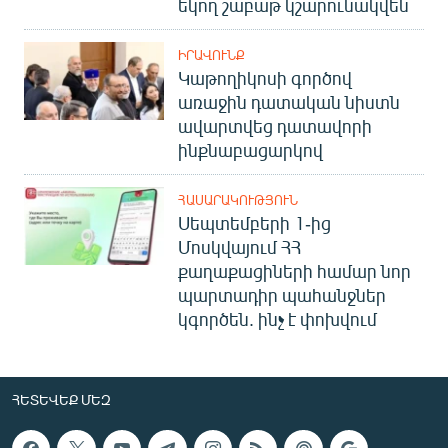
եկող շաբաթ կշարունակվեն
ԻՐԱՎՈՒՆՔ
Կաթողիկոսի գործով
առաջին դատական նիստն
ավարտվեց դատավորի
ինքնաբացարկով
ՀԱՍԱՐԱԿՈՒԹՅՈՒՆ
Սեպտեմբերի 1-ից
Մոսկվայում ՀՀ
քաղաքացիների համար նոր
պարտադիր պահանջներ
կգործեն. ինչ է փոխվում
ՀԵՏԵՎԵՔ ՄԵԶ