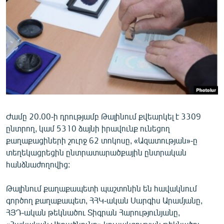
ՄԻՋԱԶԳԱՅԻՆ
ՄՇԱԿՈՒՅԹ
ՍՊՈՐՏ
ՄԵԿՆԱԲԱՆՈՒԹՅՈՒՆ
ՏՏ ԵՒ ԻՆՏԵՐՆԵՏ
ԿՈՐՈՆԱՎԻՐՈՒՍ
Ժամը 20.00-ի դրությամբ Թալինում քվեարկել է 3309
ԱՐԽԻՎ
ընտրող, կամ 5310 ձայնի իրավունք ունեցող
ՏԵՍԱՆՅՈՒԹԵՐ
քաղաքացիների շուրջ 62 տոկոսը, «Ազատության»-ը
տեղեկացրեցին ընտրատարածքային ընտրական
ԲԱՆԱՎԵՃ
հանձնաժողովից:
ՁԳՏԵԼՈՎ ԼԱՎԱԳՈՒՅՆԻՆ
Թալինում քաղաքապետի պաշտոնին են հավակնում
ՓՈԴՔԱՍԹ
գործող քաղաքապետ, ՀՀԿ-ական Սարգիս Արամյանը,
ՀՅԴ-ական թեկնածու Տիգրան Հարությունյանը,
Հայերեն