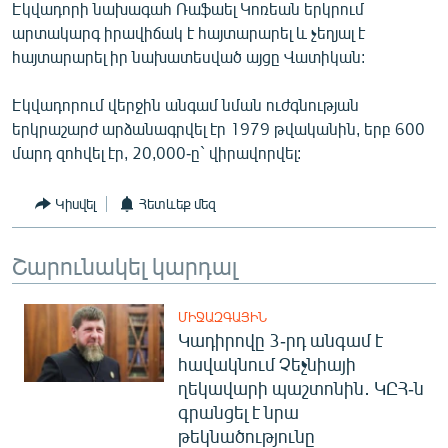
Էկվադորի նախագահ Ռաֆաել Կոռեան երկրում
English
արտակարգ իրավիճակ է հայտարարել և չեղյալ է
Русский
հայտարարել իր նախատեսված այցը Վատիկան:
Էկվադորում վերջին անգամ նման ուժգնության
ՀԵՏԵՎԵՔ ՄԵԶ
երկրաշարժ արձանագրվել էր 1979 թվականին, երբ 600
մարդ զոհվել էր, 20,000-ը` վիրավորվել:
Կիսվել
Հետևեք մեզ
«Ազատության» բոլոր կայքերը
Շարունակել կարդալ
ՄԻՋԱԶԳԱՅԻՆ
Կադիրովը 3-րդ անգամ է
հավակնում Չեչնիայի
ղեկավարի պաշտոնին․ ԿԸՀ-ն
գրանցել է նրա
թեկնածությունը