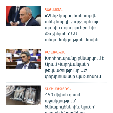
ՀԱՅԱՍՏԱՆ
«Չենք կարող հանրաքվե
անել հարցի շուրջ, որն այս
պահին գոյություն չունի»․
Փաշինյանը՝ ԵՄ
անդամակցության մասին
ՔԱՂԱՔԱԿԱՆ
Խորհրդարանը քննարկում է
Արամ Վարդևանյանի
թեկնածությունը ԱԺ
փոխխոսնակի պաշտոնում
ՏՆՏԵՍՈՒԹՅՈՒՆ
450 միլիոն դրամ
աջակցություն՝
ձկնաբույծներին. կլուծի՞
ոլորտի խնդիրները