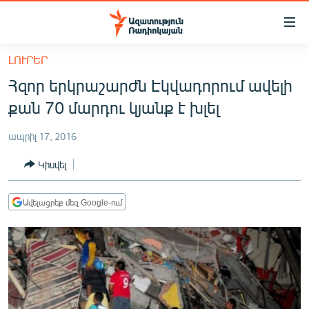
Մատչելիության
հղումներ
Անցնել
ԼՈՒՐԵՐ
հիմնական
ԱԶԱՏՈՒԹՅՈՒՆ TV
Հզոր երկրաշարժն Էկվադորում ավելի
բովանդակությանը
ՀԱՅԱՍՏԱՆ
Անցնել
քան 70 մարդու կյանք է խլել
հիմնական
ՔԱՂԱՔԱԿԱՆ
մենյուին
ապրիլ 17, 2016
ԸՆՏՐՈՒԹՅՈՒՆՆԵՐ 2026
Որոնում
Կիսվել
ԻՐԱՎՈՒՆՔ
ՀԱՍԱՐԱԿՈՒԹՅՈՒՆ
Ավելացրեք մեզ Google-ում
ՏՆՏԵՍՈՒԹՅՈՒՆ
ՂԱՐԱԲԱՂ
ՊԱՏԵՐԱԶՄԻ 6 ՇԱԲԱԹՆԵՐԸ
ՏԱՐԱԾԱՇՐՋԱՆ