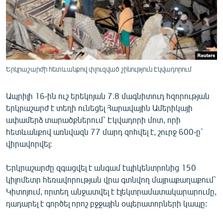
ՄԻՋԱԶԳԱՅԻՆ
ՄՇԱԿՈՒՅԹ
ՍՊՈՐՏ
ՄԵԿՆԱԲԱՆՈՒԹՅՈՒՆ
Երկրաշարժի հետևանքով փլուզված շինություն Էկվադորում
ՏՏ ԵՒ ԻՆՏԵՐՆԵՏ
Ապրիլի 16-ին ուշ երեկոյան 7.8 մագնիտուդ հզորության
ԿՈՐՈՆԱՎԻՐՈՒՍ
երկրաշարժ է տեղի ունեցել Հարավային Ամերիկայի
ԱՐԽԻՎ
ափամերձ տարածքներում` Էկվադորի մոտ, որի
հետևանքով առնվազն 77 մարդ զոհվել է, շուրջ 600-ը`
ՏԵՍԱՆՅՈՒԹԵՐ
վիրավորվել:
ԲԱՆԱՎԵՃ
Երկրաշարժը զգացվել է անգամ էպիկենտրոնից 150
ՁԳՏԵԼՈՎ ԼԱՎԱԳՈՒՅՆԻՆ
կիլոմետր հեռավորության վրա գտնվող մայրաքաղաքում`
ՓՈԴՔԱՍԹ
Կիտոյում, որտեղ անջատվել է էլեկտրամատակարարումը,
դադարել է գործել որոշ բջջային օպերատորների կապը:
Հայերեն