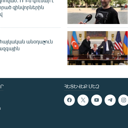
զոհված․ ՌԴ-ն գումար է
որած զինվորներին
վ
 հայկական անօդաչուն
ջազգային
Ր
ՀԵՏԵՎԵՔ ՄԵԶ
ն