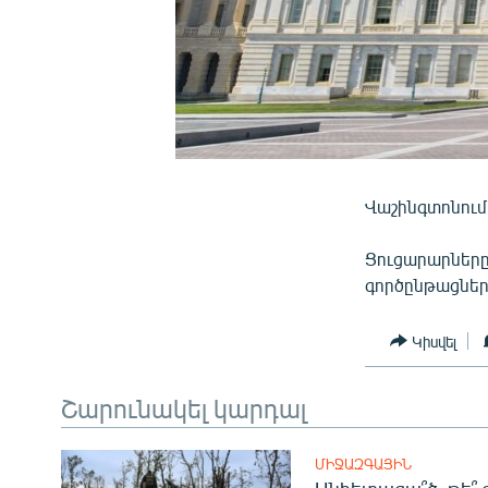
Վաշինգտոնում 
Ցուցարարները
գործընթացներ
Կիսվել
Շարունակել կարդալ
ՄԻՋԱԶԳԱՅԻՆ