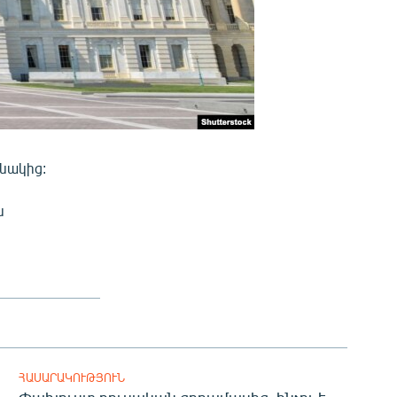
սնակից:
ն
ՀԱՍԱՐԱԿՈՒԹՅՈՒՆ