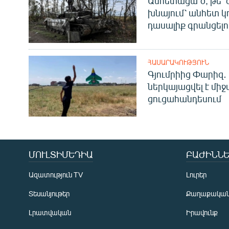
Անհետացա՞ծ, թե՞ 
խնայում՝ անհետ կ
դասալիք գրանցելո
ՀԱՍԱՐԱԿՈՒԹՅՈՒՆ
Գյումրիից Փարիզ․
ներկայացվել է մի
ցուցահանդեսում
ՄՈՒԼՏԻՄԵԴԻԱ
ԲԱԺԻՆՆԵ
Ազատություն TV
Լուրեր
Տեսանյութեր
Քաղաքակա
Լրատվական
Իրավունք