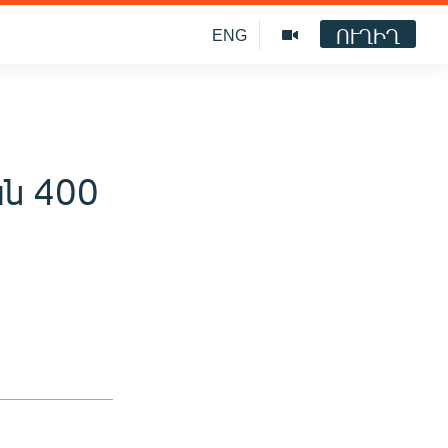
ՈՒՂԻՂ
ENG
ան 400