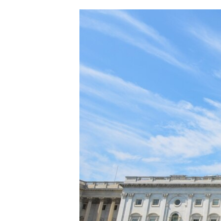
ՄԻՋԱԶԳԱՅԻՆ
ՄՇԱԿՈՒՅԹ
ՍՊՈՐՏ
ՄԵԿՆԱԲԱՆՈՒԹՅՈՒՆ
ՏՏ ԵՒ ԻՆՏԵՐՆԵՏ
ԿՈՐՈՆԱՎԻՐՈՒՍ
ԱՐԽԻՎ
ՏԵՍԱՆՅՈՒԹԵՐ
ԲԱՆԱՎԵՃ
ՁԳՏԵԼՈՎ ԼԱՎԱԳՈՒՅՆԻՆ
ՓՈԴՔԱՍԹ