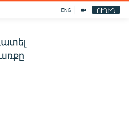
ՈՒՂԻՂ
ENG
դատել
ճառքը