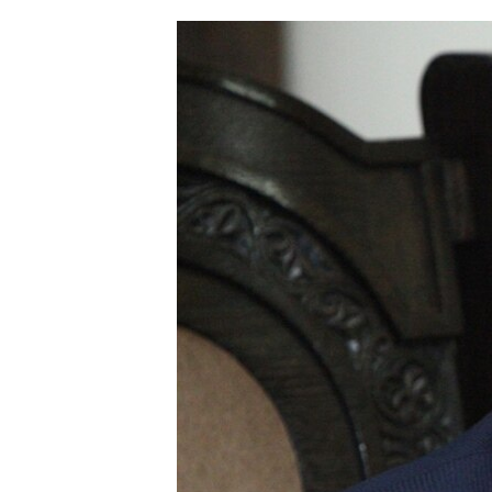
ՄԻՋԱԶԳԱՅԻՆ
ՄՇԱԿՈՒՅԹ
ՍՊՈՐՏ
ՄԵԿՆԱԲԱՆՈՒԹՅՈՒՆ
ՏՏ ԵՒ ԻՆՏԵՐՆԵՏ
ԿՈՐՈՆԱՎԻՐՈՒՍ
ԱՐԽԻՎ
ՏԵՍԱՆՅՈՒԹԵՐ
ԲԱՆԱՎԵՃ
ՁԳՏԵԼՈՎ ԼԱՎԱԳՈՒՅՆԻՆ
ՓՈԴՔԱՍԹ