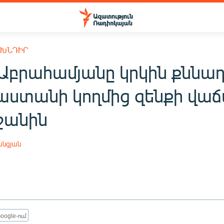
 ԽՆԴԻՐ
 Աբրահամյանը կրկին քննա
սաստանի կողմից զենքի վա
ջանին
անցյան
oogle-ում