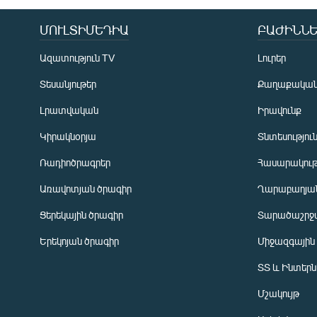
ՄՈՒԼՏԻՄԵԴԻԱ
ԲԱԺԻՆՆԵ
Ազատություն TV
Լուրեր
Տեսանյութեր
Քաղաքակա
Լրատվական
Իրավունք
Կիրակնօրյա
Տնտեսությու
Ռադիոծրագրեր
Հասարակութ
Առավոտյան ծրագիր
Ղարաբաղյան
Ցերեկային ծրագիր
Տարածաշրջ
Հայերեն
Երեկոյան ծրագիր
Միջազգային
English
ՏՏ և Ինտեր
Русский
Մշակույթ
ՀԵՏԵՎԵՔ ՄԵԶ