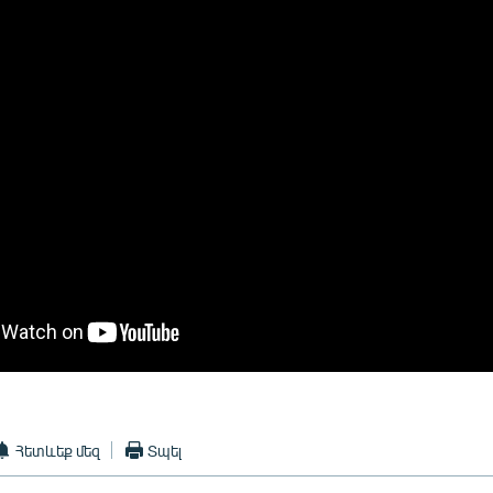
Հետևեք մեզ
Տպել