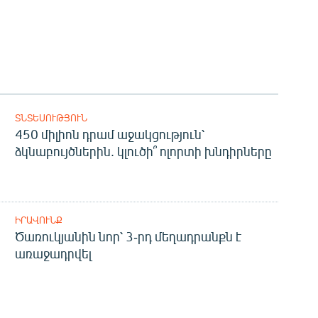
ՏՆՏԵՍՈՒԹՅՈՒՆ
450 միլիոն դրամ աջակցություն՝
ձկնաբույծներին. կլուծի՞ ոլորտի խնդիրները
ԻՐԱՎՈՒՆՔ
Ծառուկյանին նոր՝ 3-րդ մեղադրանքն է
առաջադրվել