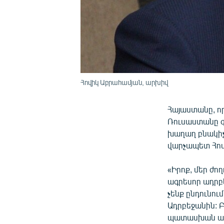
Հովիկ Աբրահամյան, արխիվ
Հայաստանը, որ
Ռուսաստանը զ
խաղաղ բնակիչն
վարչապետ Հով
«Իրոք, մեր ժո
ագրեսոր ադրբե
չենք ընդունու
Ադրբեջանին: Բա
պատասխան աս