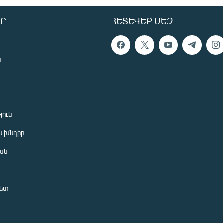
Ր
ՀԵՏԵՎԵՔ ՄԵԶ
ն
ն
յուն
 խնդիր
ան
նետ