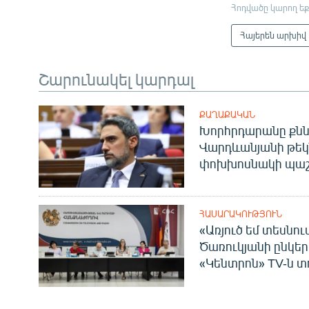
Հոդվածը կարող եք
Հայերեն արխիվ
Շարունակել կարդալ
ՔԱՂԱՔԱԿԱՆ
Խորհրդարանը քնն
Վարդևանյանի թեկ
փոխխոսնակի պաշ
ՀԱՍԱՐԱԿՈՒԹՅՈՒՆ
«Առյուծ եմ տեսնու
Ծառուկյանի ընկեր
«Կենտրոն» TV-ն տ