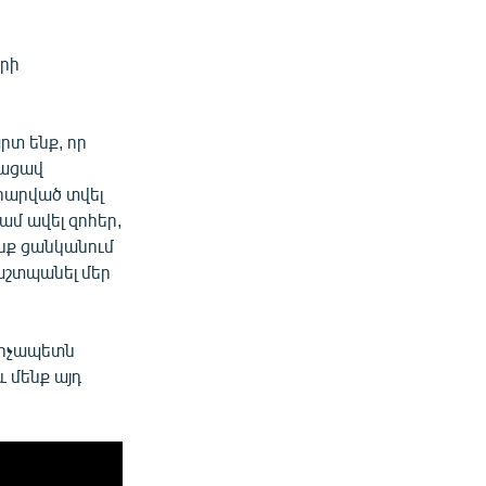
երի
րտ ենք, որ
ղացավ
 հարված տվել
ամ ավել զոհեր,
ենք ցանկանում
աշտպանել մեր
արչապետն
 մենք այդ