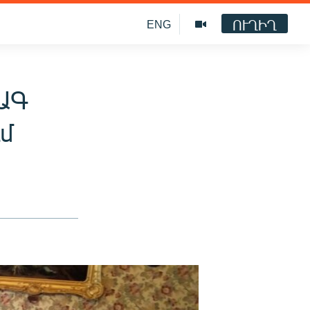
ՈՒՂԻՂ
ENG
 ԱԳ
մ