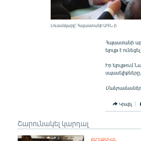
Լուսանկարը՝ Հայաստանի ԱԳՆ-ի
Հայաստանի ար
ելույթ է ունե
Իր ելույթում 
սպասելիքները,
Մանրամասներ
Կիսվել
Շարունակել կարդալ
ՔԱՂԱՔԱԿԱՆ