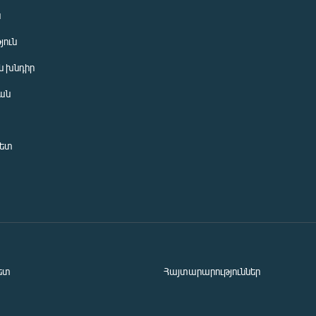
ն
յուն
 խնդիր
ան
նետ
ետ
Հայտարարություններ