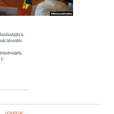
մասնակցել և
կան նիստին:
 արդարացրել
է:
ԻՐԱՎՈՒՆՔ