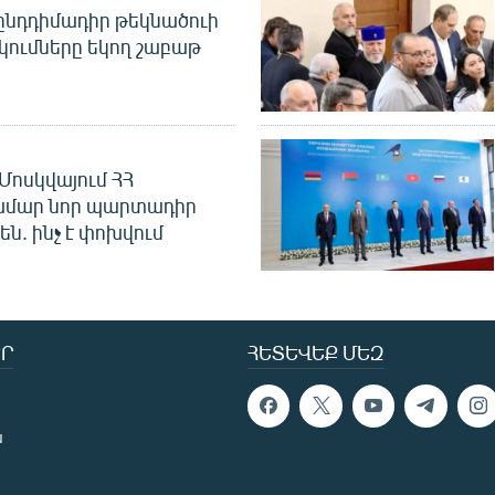
նդդիմադիր թեկնածուի
կումները եկող շաբաթ
Մոսկվայում ՀՀ
ամար նոր պարտադիր
ն. ինչ է փոխվում
Ր
ՀԵՏԵՎԵՔ ՄԵԶ
ն