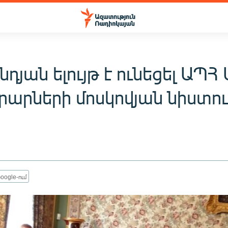
դյան ելույթ է ունեցել ԱՊՀ
արների մոսկովյան նիստու
oogle-ում