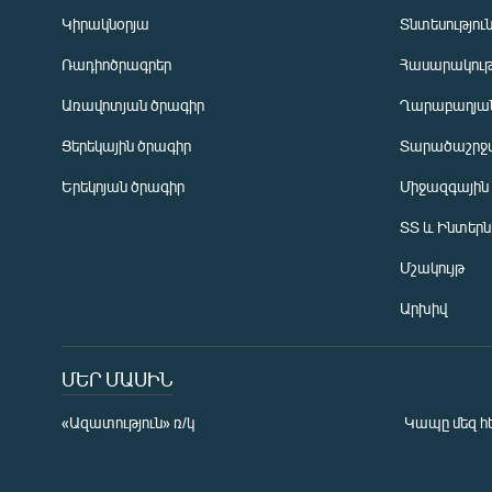
Կիրակնօրյա
Տնտեսությու
Ռադիոծրագրեր
Հասարակութ
Առավոտյան ծրագիր
Ղարաբաղյան
Ցերեկային ծրագիր
Տարածաշրջ
Հայերեն
Երեկոյան ծրագիր
Միջազգային
English
ՏՏ և Ինտեր
Русский
Մշակույթ
ՀԵՏԵՎԵՔ ՄԵԶ
Արխիվ
ՄԵՐ ՄԱՍԻՆ
«Ազատություն» ռ/կ
Կապը մեզ հ
«Ազատության» բոլոր կայքերը