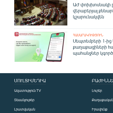
ԱԺ փոխխոսնակի ը
վերաբերյալ քննար
կշարունակվեն
ՀԱՍԱՐԱԿՈՒԹՅՈՒՆ
Սեպտեմբերի 1-ից 
քաղաքացիների հ
պահանջներ կգործե
ՄՈՒԼՏԻՄԵԴԻԱ
ԲԱԺԻՆՆԵ
Ազատություն TV
Լուրեր
Տեսանյութեր
Քաղաքակա
Լրատվական
Իրավունք