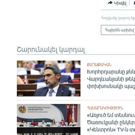
Կիսվել
Հոդվածը կարող եք
Հայերեն արխիվ
Շարունակել կարդալ
ՔԱՂԱՔԱԿԱՆ
Խորհրդարանը քնն
Վարդևանյանի թեկ
փոխխոսնակի պաշ
ՀԱՍԱՐԱԿՈՒԹՅՈՒՆ
«Առյուծ եմ տեսնու
Ծառուկյանի ընկեր
«Կենտրոն» TV-ն տ