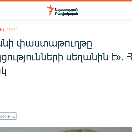
 ԽՆԴԻՐ
նի փաստաթուղթը
ությունների սեղանին է»․ 
ակ
oogle-ում