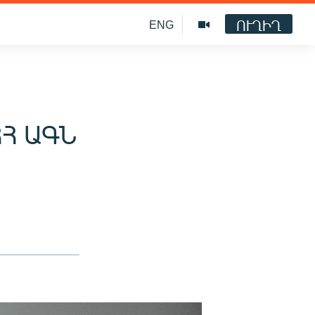
ՈՒՂԻՂ
ENG
ՀՀ ԱԳՆ