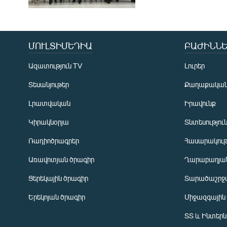
ՄՈՒԼՏԻՄԵԴԻԱ
ԲԱԺԻՆՆԵ
Ազատություն TV
Լուրեր
Տեսանյութեր
Քաղաքակա
Լրատվական
Իրավունք
Կիրակնօրյա
Տնտեսությու
Ռադիոծրագրեր
Հասարակութ
Առավոտյան ծրագիր
Ղարաբաղյան
Ցերեկային ծրագիր
Տարածաշրջ
Հայերեն
Երեկոյան ծրագիր
Միջազգային
English
ՏՏ և Ինտեր
Русский