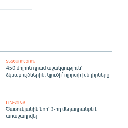
ՏՆՏԵՍՈՒԹՅՈՒՆ
450 միլիոն դրամ աջակցություն՝
ձկնաբույծներին. կլուծի՞ ոլորտի խնդիրները
ԻՐԱՎՈՒՆՔ
Ծառուկյանին նոր՝ 3-րդ մեղադրանքն է
առաջադրվել