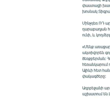
փաստացի խափա
խոսնակ Տիգրա
Մինչդեռ ՌԴ ա
ղարաբաղյան 
ունի, և կողմե
«Մենք առաջար
ակտիվորեն գո
ձեռքբերման: Հ
հեռանկարում ո
Ալիևի հետ հա
փակագծերը:
Ադրբեջանի արտ
աշխատում են 