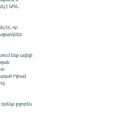
ել է ԱԳՆ
 էր, որ
ռաջարկներ
ում ենք ավելի
թյան
ետ
խագահ Իլհամ
ով
իրենք լրջորեն