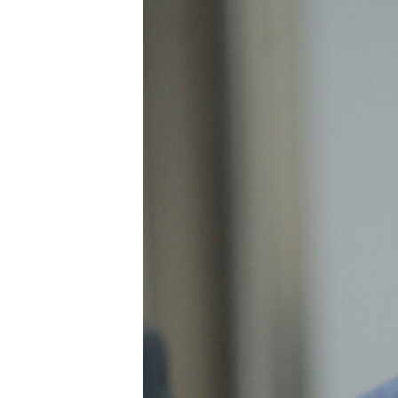
ՄԻՋԱԶԳԱՅԻՆ
ՄՇԱԿՈՒՅԹ
ՍՊՈՐՏ
ՄԵԿՆԱԲԱՆՈՒԹՅՈՒՆ
ՏՏ ԵՒ ԻՆՏԵՐՆԵՏ
ԿՈՐՈՆԱՎԻՐՈՒՍ
ԱՐԽԻՎ
ՏԵՍԱՆՅՈՒԹԵՐ
ԲԱՆԱՎԵՃ
ՁԳՏԵԼՈՎ ԼԱՎԱԳՈՒՅՆԻՆ
ՓՈԴՔԱՍԹ