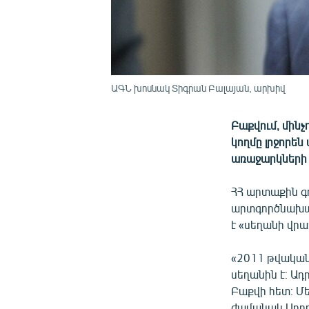
ԱԳՆ խոսնակ Տիգրան Բալայան, արխիվ
Բաքվում, մին
կողմը լրջորե
առաջարկների 
ՀՀ արտաքին գ
արտգործնախար
է «սեղանի վր
«2011 թվական
սեղանին է։ Ադ
Բաքվի հետ։ Մ
ժամանակ Ադրբ