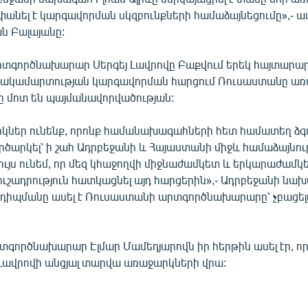
նել է կարգավորման սկզբունքների համաձայնեցումը»,- աս
ն Բալայանը:
րտգործնախարար Սերգեյ Լավրովը Բաքվում երեկ հայտարարել
հակամարտության կարգավորման հարցում Ռուսաստանը ա
րը մոտ են պայմանավորվածության:
կներ ունենք, որոնք համանախագահների հետ համատեղ ձգտ
րծարկել՝ ի շահ Ադրբեջանի և Հայաստանի միջև համաձայնու
ույս ունեմ, որ մեզ կհաջողվի միջնաժամկետ և երկարաժամկ
ւշադրություն հատկացնել այդ հարցերին»,- Ադրբեջանի նա
նդիպմանը ասել է Ռուսաստանի արտգործնախարարը՝ չբացել
գործնախարար Էլմար Մամեդյարովն իր հերթին ասել էր, որ 
Լավրովի անցյալ տարվա առաջարկների վրա: