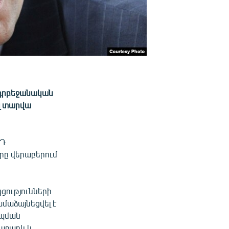
ադրբեջանական
լ տարվա
ՌԴ
որը վերաբերում
ությունների
ամաձայնեցվել է
իպման
ռաջարկ և