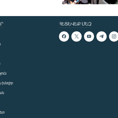
Ր
ՀԵՏԵՎԵՔ ՄԵԶ
ն
ն
յուն
 խնդիր
ան
նետ