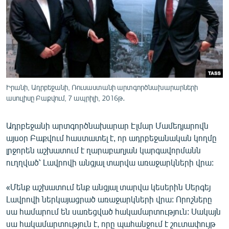
ՄԻՋԱԶԳԱՅԻՆ
ՄՇԱԿՈՒՅԹ
ՍՊՈՐՏ
ՄԵԿՆԱԲԱՆՈՒԹՅՈՒՆ
ՏՏ ԵՒ ԻՆՏԵՐՆԵՏ
Իրանի, Ադրբեջանի, Ռուսաստանի արտգործնախարարների
ասուլիսը Բաքվում, 7 ապրիլի, 2016թ․
ԿՈՐՈՆԱՎԻՐՈՒՍ
ԱՐԽԻՎ
Ադրբեջանի արտգործնախարար Էլմար Մամեդյարովն
ՏԵՍԱՆՅՈՒԹԵՐ
այսօր Բաքվում հաստատել է, որ ադրբեջանական կողմը
լրջորեն աշխատում է ղարաբաղյան կարգավորմանն
ԲԱՆԱՎԵՃ
ուղղված՝ Լավրովի անցյալ տարվա առաջարկների վրա:
ՁԳՏԵԼՈՎ ԼԱՎԱԳՈՒՅՆԻՆ
«Մենք աշխատում ենք անցյալ տարվա կեսերին Սերգեյ
ՓՈԴՔԱՍԹ
Լավրովի ներկայացրած առաջարկների վրա: Որոշները
սա համարում են սառեցված հակամարտություն: Սակայն
Հայերեն
սա հակամարտություն է, որը պահանջում է շուտափույթ