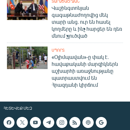
ՏԱՐԱԾԱՇՐՋԱՆ
Վաշինգտոնյան
գագաթնաժողովից մեկ
տարի անց. ուր են հասել
կողմերը և ինչ հարցեր են դեռ
մնում չլուծված
ՍՊՈՐՏ
«Օլիմպավան»-ը փակ է.
հավաքականի մարզիկներն
աշխարհի առաջնությանը
պատրաստվում են
Հրազդանի կիրճում
ՀԵՏԵՎԵՔ ՄԵԶ