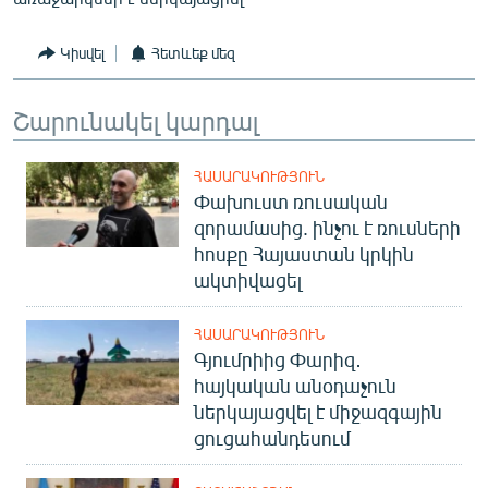
Կիսվել
Հետևեք մեզ
Շարունակել կարդալ
ՀԱՍԱՐԱԿՈՒԹՅՈՒՆ
Փախուստ ռուսական
զորամասից. ինչու է ռուսների
հոսքը Հայաստան կրկին
ակտիվացել
ՀԱՍԱՐԱԿՈՒԹՅՈՒՆ
Գյումրիից Փարիզ․
հայկական անօդաչուն
ներկայացվել է միջազգային
ցուցահանդեսում