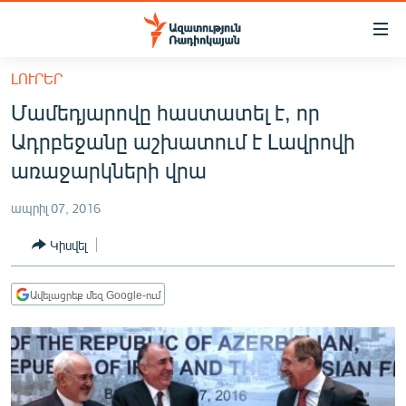
Մատչելիության
հղումներ
Անցնել
ԼՈՒՐԵՐ
հիմնական
ԱԶԱՏՈՒԹՅՈՒՆ TV
Մամեդյարովը հաստատել է, որ
բովանդակությանը
ՀԱՅԱՍՏԱՆ
Անցնել
Ադրբեջանը աշխատում է Լավրովի
հիմնական
ՔԱՂԱՔԱԿԱՆ
առաջարկների վրա
մենյուին
ԸՆՏՐՈՒԹՅՈՒՆՆԵՐ 2026
Որոնում
ապրիլ 07, 2016
ԻՐԱՎՈՒՆՔ
Կիսվել
ՀԱՍԱՐԱԿՈՒԹՅՈՒՆ
ՏՆՏԵՍՈՒԹՅՈՒՆ
Ավելացրեք մեզ Google-ում
ՂԱՐԱԲԱՂ
ՊԱՏԵՐԱԶՄԻ 6 ՇԱԲԱԹՆԵՐԸ
ՏԱՐԱԾԱՇՐՋԱՆ