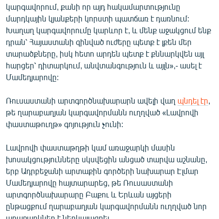
կարգավորում, քանի որ այդ հակամարտությունը
English
մարդկային կյանքերի կորստի պատճառ է դառնում:
Русский
Խաղաղ կարգավորումը կարևոր է, և մենք աջակցում ենք
դրան՝ Հայաստանի զինված ուժերը պետք է լքեն մեր
ՀԵՏԵՎԵՔ ՄԵԶ
տարածքները, իսկ հետո արդեն պետք է քննարկվեն այլ
հարցեր՝ դիտարկում, անվտանգություն և այլն»,- ասել է
Մամեդյարովը:
Ռուսաստանի արտգործնախարարն ավելի վաղ
պնդել էր
,
թե ղարաբաղյան կարգավորմանն ուղղված «Լավրովի
«Ազատության» բոլոր կայքերը
փաստաթուղթ» գոյություն չունի:
Լավրովի փաստաթղթի կամ առաջարկի մասին
խոսակցությունները սկսվեցին անցած տարվա աշնանը,
երբ Ադրբեջանի արտաքին գործերի նախարար Էլմար
Մամեդյարովը հայտարարեց, թե Ռուսաստանի
արտգործնախարարը Բաքու և Երևան այցերի
ընթացքում ղարաբաղյան կարգավորմանն ուղղված նոր
առաջարկներ է ներկայացրել