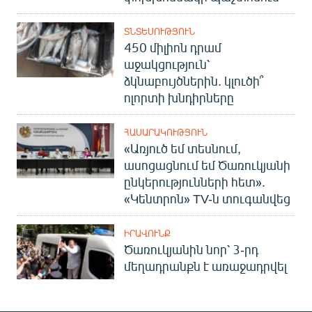
ՏՆՏԵՍՈՒԹՅՈՒՆ
450 միլիոն դրամ
աջակցություն՝
ձկնաբույծներին. կլուծի՞
ոլորտի խնդիրները
ՀԱՍԱՐԱԿՈՒԹՅՈՒՆ
«Առյուծ եմ տեսնում,
ասոցացնում եմ Ծառուկյանի
ընկերությունների հետ».
«Կենտրոն» TV-ն տուգանվեց
ԻՐԱՎՈՒՆՔ
Ծառուկյանին նոր՝ 3-րդ
մեղադրանքն է առաջադրվել