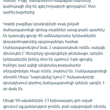
համար։ Բայց Ղարաբաղում ծավալված մարտերը
կամուկացի մեջ են գցել հողագործ գյուղացուն՝ հետ
պահել դաշտերից։
Կոթիի բազմիցս կրակոցների տակ ընկած
մանկապարտեզի դիմաց տարիներ առաջ քարե պատնեշ
են կառուցել գյուղի 40 ամենակրտսեր երեխաներին
գնդակոծությունից պաշտպանելու համար։
Մանկապարտեզում նաև 2 ապաստարան ունեն, սակայն
միևնույնն է՝ ծնողները կրակոցների թեժանալու օրերին
երեխաներին իրենց մոտ են պահում։ Եթե գյուղից
հանելու կամ ավելի անվտանգ թաղամասեր
տեղափոխելու հնար ունեն, տանում են։ Մանկապարտեզի
տնօրեն Սեդա Ղազումյանը նշում է՝ հակառակորդի
դիտակետում գործող մանկապարտեզի դռներն արդեն 3
օր փակ են։
Միայն 90-ականներին 33 երիտասարդ զոհ տված
գյուղում այլ ցանկություն չունեն, քան ավարտված տեսնել