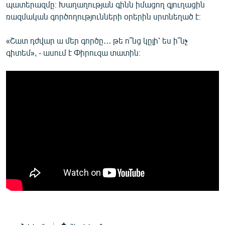
պատերազմը։ Խաղաղության գինն իմացող գյուղացին
ռազմական գործողությունների օրերին սրտնեղած է։
«Շատ դժվար ա մեր գործը․․․ թե ո՞նց կըլի՝ ես ի՞նչ
գիտեմ», - ասում է Փիրուզա տատին։