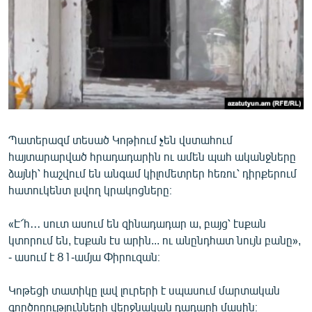
ՄԻՋԱԶԳԱՅԻՆ
ՄՇԱԿՈՒՅԹ
ՍՊՈՐՏ
ՄԵԿՆԱԲԱՆՈՒԹՅՈՒՆ
ՏՏ ԵՒ ԻՆՏԵՐՆԵՏ
ԿՈՐՈՆԱՎԻՐՈՒՍ
Պատերազմ տեսած Կոթիում չեն վստահում
հայտարարված հրադադարին ու ամեն պահ ականջները
ԱՐԽԻՎ
ձայնի՝ հաշվում են անգամ կիլոմետրեր հեռու՝ դիրքերում
ՏԵՍԱՆՅՈՒԹԵՐ
հատուկենտ լսվող կրակոցները։
ԲԱՆԱՎԵՃ
«Է՜հ․․․ սուտ ասում են զինադադար ա, բայց՝ էսքան
ՁԳՏԵԼՈՎ ԼԱՎԱԳՈՒՅՆԻՆ
կտորում են, էսքան էս արին... ու անընդհատ նույն բանը»,
- ասում է 81-ամյա Փիրուզան։
ՓՈԴՔԱՍԹ
Կոթեցի տատիկը լավ լուրերի է սպասում մարտական
Հայերեն
գործողությունների վերջնական դադարի մասին։