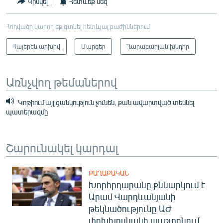
Կիսվել
Հետևեք մեզ
Հոդվածը կարող եք գտնել հետևյալ բաժիններում
Հայերեն արխիվ
Մարզեր
Ղարաբաղյան խնդիր
Առնչվող թեմաներով
Կոթիում այլ ցանկություն չունեն, քան ավարտված տեսնել
պատերազմը
Շարունակել կարդալ
ՔԱՂԱՔԱԿԱՆ
Խորհրդարանը քննարկում է
Արամ Վարդևանյանի
թեկնածությունը ԱԺ
փոխխոսնակի պաշտոնում