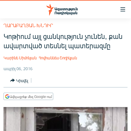
Մատչելիության
հղումներ
Անցնել
ՂԱՐԱԲԱՂՅԱՆ ԽՆԴԻՐ
հիմնական
ԱԶԱՏՈՒԹՅՈՒՆ TV
Կոթիում այլ ցանկություն չունեն, քան
բովանդակությանը
ՀԱՅԱՍՏԱՆ
Անցնել
ավարտված տեսնել պատերազմը
հիմնական
ՔԱՂԱՔԱԿԱՆ
մենյուին
Կարինե Սիմոնյան
Հովհաննես Շողիկյան
ԸՆՏՐՈՒԹՅՈՒՆՆԵՐ 2026
Որոնում
ապրիլ 06, 2016
ԻՐԱՎՈՒՆՔ
Կիսվել
ՀԱՍԱՐԱԿՈՒԹՅՈՒՆ
ՏՆՏԵՍՈՒԹՅՈՒՆ
Ավելացրեք մեզ Google-ում
ՂԱՐԱԲԱՂ
ՊԱՏԵՐԱԶՄԻ 6 ՇԱԲԱԹՆԵՐԸ
ՏԱՐԱԾԱՇՐՋԱՆ