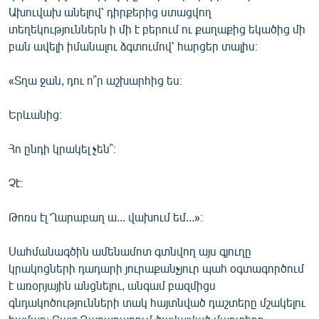
Ախուվախ անելով՝ դիրքերից ստացվող
English
տեղեկություններն ի մի է բերում ու քաղաքից եկածից մի
Русский
բան ավելի իմանալու ձգտումով՝ հարցեր տալիս։
ՀԵՏԵՎԵՔ ՄԵԶ
«Տղա ջան, դու ո՞ր աշխարհից ես։
Երևանից։
Հո ընդի կրակել չեն՞։
«Ազատության» բոլոր կայքերը
Չէ։
Թոռս էլ Ղարաբաղ ա... վախում եմ...»։
Սահմանագծին ամենամոտ գտնվող այս գյուղը
կրակոցների դադարի յուրաքանչյուր պահ օգտագործում
է առօրյային անցնելու, անգամ բազմիցս
գնդակոծությունների տակ հայտնված դաշտերը մշակելու