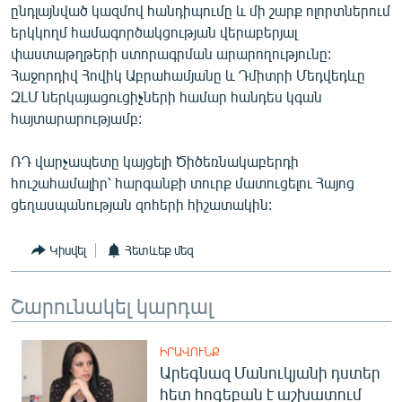
ընդլայնված կազմով հանդիպումը և մի շարք ոլորտներում
English
երկկողմ համագործակցության վերաբերյալ
Русский
փաստաթղթերի ստորագրման արարողությունը:
Հաջորդիվ Հովիկ Աբրահամյանը և Դմիտրի Մեդվեդևը
ԶԼՄ ներկայացուցիչների համար հանդես կգան
ՀԵՏԵՎԵՔ ՄԵԶ
հայտարարությամբ:
ՌԴ վարչապետը կայցելի Ծիծեռնակաբերդի
հուշահամալիր՝ հարգանքի տուրք մատուցելու Հայոց
ցեղասպանության զոհերի հիշատակին:
«Ազատության» բոլոր կայքերը
Կիսվել
Հետևեք մեզ
Շարունակել կարդալ
ԻՐԱՎՈՒՆՔ
Արեգնազ Մանուկյանի դստեր
հետ հոգեբան է աշխատում