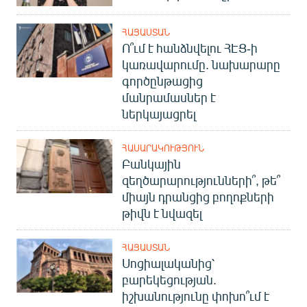
ՀԱՅԱՍՏԱՆ
Ո՞ւմ է հանձնվելու ՀԷՑ-ի
կառավարումը. նախարարը
գործընթացից
մանրամասներ է
ներկայացրել
ՀԱՍԱՐԱԿՈՒԹՅՈՒՆ
Բանկային
զեղծարարությունների՞, թե՞
միայն դրանցից բողոքների
թիվն է նվազել
ՀԱՅԱՍՏԱՆ
Սոցիալականից՝
բարեկեցության.
իշխանությունը փոխո՞ւմ է