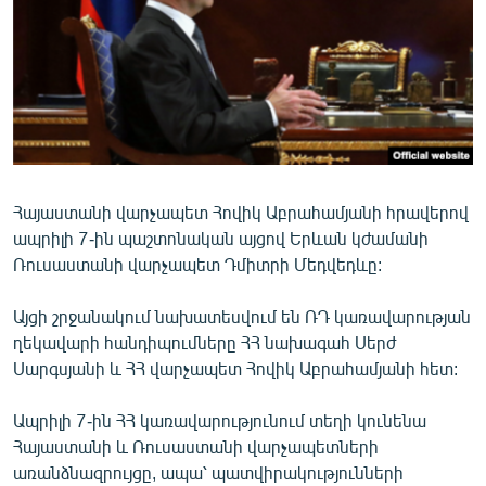
ՄԻՋԱԶԳԱՅԻՆ
ՄՇԱԿՈՒՅԹ
ՍՊՈՐՏ
ՄԵԿՆԱԲԱՆՈՒԹՅՈՒՆ
ՏՏ ԵՒ ԻՆՏԵՐՆԵՏ
Հայաստանի վարչապետ Հովիկ Աբրահամյանի հրավերով
ԿՈՐՈՆԱՎԻՐՈՒՍ
ապրիլի 7-ին պաշտոնական այցով Երևան կժամանի
ԱՐԽԻՎ
Ռուսաստանի վարչապետ Դմիտրի Մեդվեդևը:
ՏԵՍԱՆՅՈՒԹԵՐ
Այցի շրջանակում նախատեսվում են ՌԴ կառավարության
ԲԱՆԱՎԵՃ
ղեկավարի հանդիպումները ՀՀ նախագահ Սերժ
Սարգսյանի և ՀՀ վարչապետ Հովիկ Աբրահամյանի հետ:
ՁԳՏԵԼՈՎ ԼԱՎԱԳՈՒՅՆԻՆ
ՓՈԴՔԱՍԹ
Ապրիլի 7-ին ՀՀ կառավարությունում տեղի կունենա
Հայաստանի և Ռուսաստանի վարչապետների
Հայերեն
առանձնազրույցը, ապա՝ պատվիրակությունների