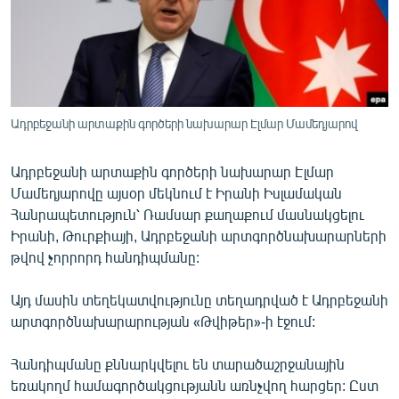
ՄԻՋԱԶԳԱՅԻՆ
ՄՇԱԿՈՒՅԹ
ՍՊՈՐՏ
ՄԵԿՆԱԲԱՆՈՒԹՅՈՒՆ
Ադրբեջանի արտաքին գործերի նախարար Էլմար Մամեդյարով
ՏՏ ԵՒ ԻՆՏԵՐՆԵՏ
Ադրբեջանի արտաքին գործերի նախարար Էլմար
ԿՈՐՈՆԱՎԻՐՈՒՍ
Մամեդյարովը այսօր մեկնում է Իրանի Իսլամական
ԱՐԽԻՎ
Հանրապետություն՝ Ռամսար քաղաքում մասնակցելու
Իրանի, Թուրքիայի, Ադրբեջանի արտգործնախարարների
ՏԵՍԱՆՅՈՒԹԵՐ
թվով չորրորդ հանդիպմանը:
ԲԱՆԱՎԵՃ
Այդ մասին տեղեկատվությունը տեղադրված է Ադրբեջանի
ՁԳՏԵԼՈՎ ԼԱՎԱԳՈՒՅՆԻՆ
արտգործնախարարության «Թվիթեր»-ի էջում:
ՓՈԴՔԱՍԹ
Հանդիպմանը քննարկվելու են տարածաշրջանային
Հայերեն
եռակողմ համագործակցությանն առնչվող հարցեր: Ըստ