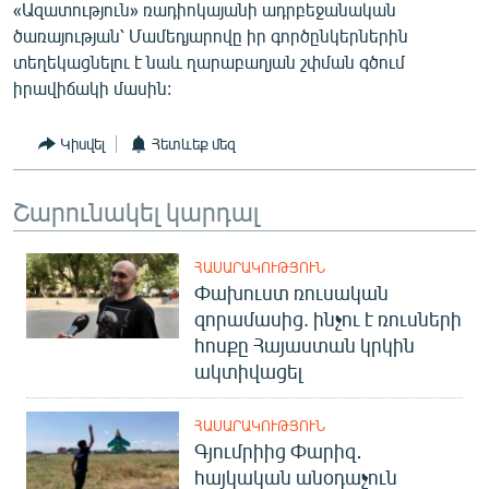
«Ազատություն» ռադիոկայանի ադրբեջանական
English
ծառայության՝ Մամեդյարովը իր գործընկերներին
Русский
տեղեկացնելու է նաև ղարաբաղյան շփման գծում
իրավիճակի մասին:
ՀԵՏԵՎԵՔ ՄԵԶ
Կիսվել
Հետևեք մեզ
Շարունակել կարդալ
«Ազատության» բոլոր կայքերը
ՀԱՍԱՐԱԿՈՒԹՅՈՒՆ
Փախուստ ռուսական
զորամասից. ինչու է ռուսների
հոսքը Հայաստան կրկին
ակտիվացել
ՀԱՍԱՐԱԿՈՒԹՅՈՒՆ
Գյումրիից Փարիզ․
հայկական անօդաչուն