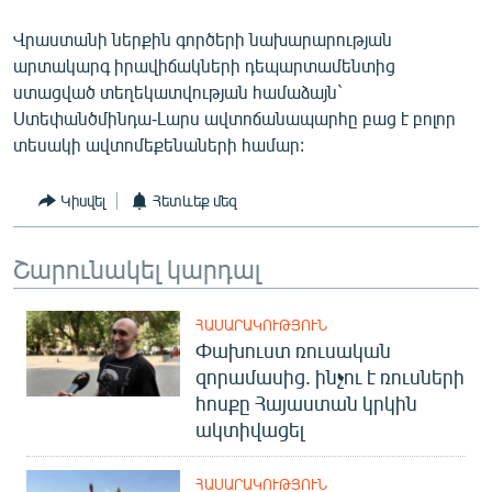
English
Վրաստանի ներքին գործերի նախարարության
Русский
արտակարգ իրավիճակների դեպարտամենտից
ստացված տեղեկատվության համաձայն`
Ստեփանծմինդա-Լարս ավտոճանապարհը բաց է բոլոր
ՀԵՏԵՎԵՔ ՄԵԶ
տեսակի ավտոմեքենաների համար:
Կիսվել
Հետևեք մեզ
Շարունակել կարդալ
«Ազատության» բոլոր կայքերը
ՀԱՍԱՐԱԿՈՒԹՅՈՒՆ
Փախուստ ռուսական
զորամասից. ինչու է ռուսների
հոսքը Հայաստան կրկին
ակտիվացել
ՀԱՍԱՐԱԿՈՒԹՅՈՒՆ