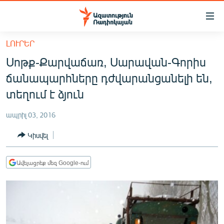
Մատչելիության
հղումներ
Անցնել
ԼՈՒՐԵՐ
հիմնական
ԱԶԱՏՈՒԹՅՈՒՆ TV
Սոթք-Քարվաճառ, Սարավան-Գորիս
բովանդակությանը
ՀԱՅԱՍՏԱՆ
Անցնել
ճանապարհները դժվարանցանելի են,
հիմնական
ՔԱՂԱՔԱԿԱՆ
տեղում է ձյուն
մենյուին
ԸՆՏՐՈՒԹՅՈՒՆՆԵՐ 2026
Որոնում
ապրիլ 03, 2016
ԻՐԱՎՈՒՆՔ
Կիսվել
ՀԱՍԱՐԱԿՈՒԹՅՈՒՆ
ՏՆՏԵՍՈՒԹՅՈՒՆ
Ավելացրեք մեզ Google-ում
ՂԱՐԱԲԱՂ
ՊԱՏԵՐԱԶՄԻ 6 ՇԱԲԱԹՆԵՐԸ
ՏԱՐԱԾԱՇՐՋԱՆ