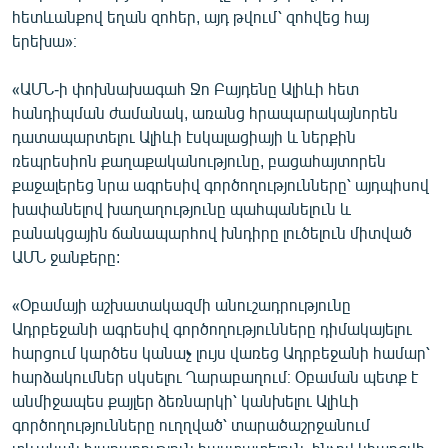
հետևանքով եղան զոհեր, այդ թվում՝ զոհվեց հայ
English
երեխա»։
Русский
«ԱՄՆ-ի փոխնախագահ Ջո Բայդենը Ալիևի հետ
ՀԵՏԵՎԵՔ ՄԵԶ
հանդիպման ժամանակ, առանց հրապարակայնորեն
դատապարտելու Ալիևի էսկալացիայի և ներքին
ռեպրեսիոն քաղաքականությունը, բացահայտորեն
քաջալերեց նրա ագրեսիվ գործողությունները՝ այդպիսով
խափանելով խաղաղությունը պահպանելուն և
բանակցային ճանապարհով խնդիրը լուծելուն միտված
«Ազատության» բոլոր կայքերը
ԱՄՆ ջանքերը:
«Օբամայի աշխատակազմի անուշադրությունը
Ադրբեջանի ագրեսիվ գործողությունները դիմակայելու
հարցում կարծես կանաչ լույս վառեց Ադրբեջանի համար՝
հարձակումներ սկսելու Ղարաբաղում։ Օբաման պետք է
անմիջապես քայլեր ձեռնարկի՝ կանխելու Ալիևի
գործողությունները ուղղված՝ տարածաշրջանում