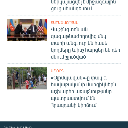
ներկայացվել է միջազգային
ցուցահանդեսում
ՏԱՐԱԾԱՇՐՋԱՆ
Վաշինգտոնյան
գագաթնաժողովից մեկ
տարի անց. ուր են հասել
կողմերը և ինչ հարցեր են դեռ
մնում չլուծված
ՍՊՈՐՏ
«Օլիմպավան»-ը փակ է.
հավաքականի մարզիկներն
աշխարհի առաջնությանը
պատրաստվում են
Հրազդանի կիրճում
ՀԵՏԵՎԵՔ ՄԵԶ