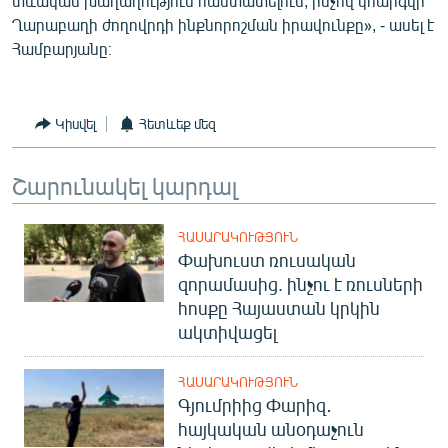
տևական խաղաղություն հաստատելուն, ինչով կհարգվի
Ղարաբաղի ժողովրդի ինքնորոշման իրավունքը», - ասել է
Համբարյանը։
Կիսվել
Հետևեք մեզ
Շարունակել կարդալ
ՀԱՍԱՐԱԿՈՒԹՅՈՒՆ
Փախուստ ռուսական
զորամասից. ինչու է ռուսների
հոսքը Հայաստան կրկին
ակտիվացել
ՀԱՍԱՐԱԿՈՒԹՅՈՒՆ
Գյումրիից Փարիզ․
հայկական անօդաչուն