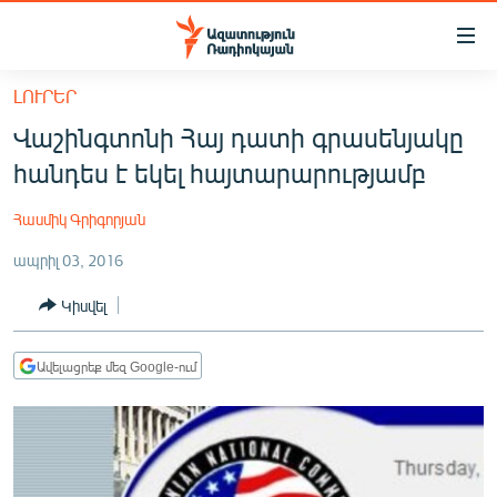
Մատչելիության
հղումներ
Անցնել
ԼՈՒՐԵՐ
հիմնական
ԱԶԱՏՈՒԹՅՈՒՆ TV
Վաշինգտոնի Հայ դատի գրասենյակը
բովանդակությանը
ՀԱՅԱՍՏԱՆ
Անցնել
հանդես է եկել հայտարարությամբ
հիմնական
ՔԱՂԱՔԱԿԱՆ
մենյուին
Հասմիկ Գրիգորյան
ԸՆՏՐՈՒԹՅՈՒՆՆԵՐ 2026
Որոնում
ապրիլ 03, 2016
ԻՐԱՎՈՒՆՔ
Կիսվել
ՀԱՍԱՐԱԿՈՒԹՅՈՒՆ
ՏՆՏԵՍՈՒԹՅՈՒՆ
Ավելացրեք մեզ Google-ում
ՂԱՐԱԲԱՂ
ՊԱՏԵՐԱԶՄԻ 6 ՇԱԲԱԹՆԵՐԸ
ՏԱՐԱԾԱՇՐՋԱՆ