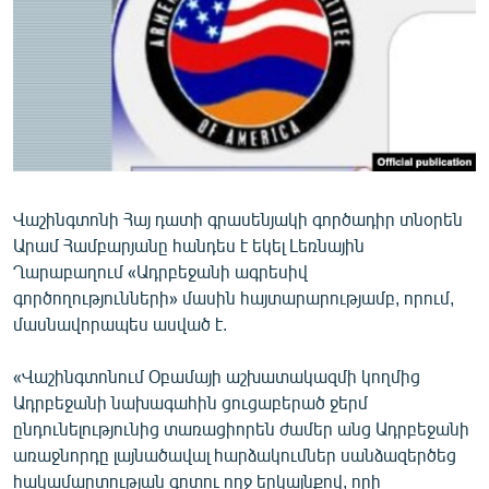
ՄԻՋԱԶԳԱՅԻՆ
ՄՇԱԿՈՒՅԹ
ՍՊՈՐՏ
ՄԵԿՆԱԲԱՆՈՒԹՅՈՒՆ
ՏՏ ԵՒ ԻՆՏԵՐՆԵՏ
ԿՈՐՈՆԱՎԻՐՈՒՍ
Վաշինգտոնի Հայ դատի գրասենյակի գործադիր տնօրեն
Արամ Համբարյանը հանդես է եկել Լեռնային
ԱՐԽԻՎ
Ղարաբաղում «Ադրբեջանի ագրեսիվ
ՏԵՍԱՆՅՈՒԹԵՐ
գործողությունների» մասին հայտարարությամբ, որում,
մասնավորապես ասված է.
ԲԱՆԱՎԵՃ
ՁԳՏԵԼՈՎ ԼԱՎԱԳՈՒՅՆԻՆ
«Վաշինգտոնում Օբամայի աշխատակազմի կողմից
Ադրբեջանի նախագահին ցուցաբերած ջերմ
ՓՈԴՔԱՍԹ
ընդունելությունից տառացիորեն ժամեր անց Ադրբեջանի
առաջնորդը լայնածավալ հարձակումներ սանձազերծեց
Հայերեն
հակամարտության գոտու ողջ երկայնքով, որի