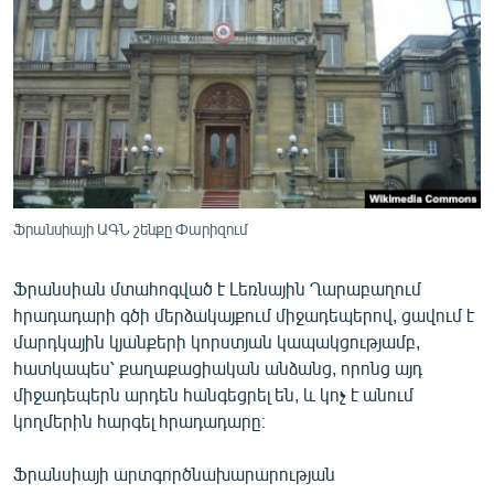
ՄԻՋԱԶԳԱՅԻՆ
ՄՇԱԿՈՒՅԹ
ՍՊՈՐՏ
ՄԵԿՆԱԲԱՆՈՒԹՅՈՒՆ
ՏՏ ԵՒ ԻՆՏԵՐՆԵՏ
ԿՈՐՈՆԱՎԻՐՈՒՍ
Ֆրանսիայի ԱԳՆ շենքը Փարիզում
ԱՐԽԻՎ
Ֆրանսիան մտահոգված է Լեռնային Ղարաբաղում
ՏԵՍԱՆՅՈՒԹԵՐ
հրադադարի գծի մերձակայքում միջադեպերով, ցավում է
ԲԱՆԱՎԵՃ
մարդկային կյանքերի կորստյան կապակցությամբ,
հատկապես՝ քաղաքացիական անձանց, որոնց այդ
ՁԳՏԵԼՈՎ ԼԱՎԱԳՈՒՅՆԻՆ
միջադեպերն արդեն հանգեցրել են, և կոչ է անում
ՓՈԴՔԱՍԹ
կողմերին հարգել հրադադարը։
Ֆրանսիայի արտգործնախարարության
Հայերեն