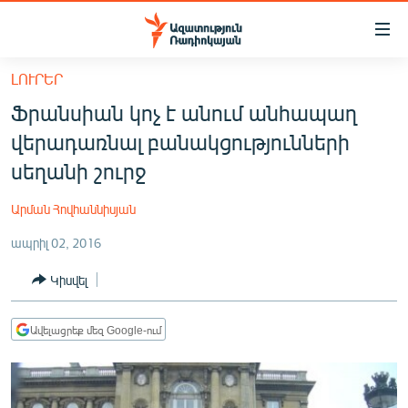
Մատչելիության
հղումներ
Անցնել
ԼՈՒՐԵՐ
հիմնական
ԱԶԱՏՈՒԹՅՈՒՆ TV
Ֆրանսիան կոչ է անում անհապաղ
բովանդակությանը
ՀԱՅԱՍՏԱՆ
Անցնել
վերադառնալ բանակցությունների
հիմնական
ՔԱՂԱՔԱԿԱՆ
սեղանի շուրջ
մենյուին
ԸՆՏՐՈՒԹՅՈՒՆՆԵՐ 2026
Որոնում
Արման Հովհաննիսյան
ԻՐԱՎՈՒՆՔ
ապրիլ 02, 2016
ՀԱՍԱՐԱԿՈՒԹՅՈՒՆ
Կիսվել
ՏՆՏԵՍՈՒԹՅՈՒՆ
ՂԱՐԱԲԱՂ
Ավելացրեք մեզ Google-ում
ՊԱՏԵՐԱԶՄԻ 6 ՇԱԲԱԹՆԵՐԸ
ՏԱՐԱԾԱՇՐՋԱՆ