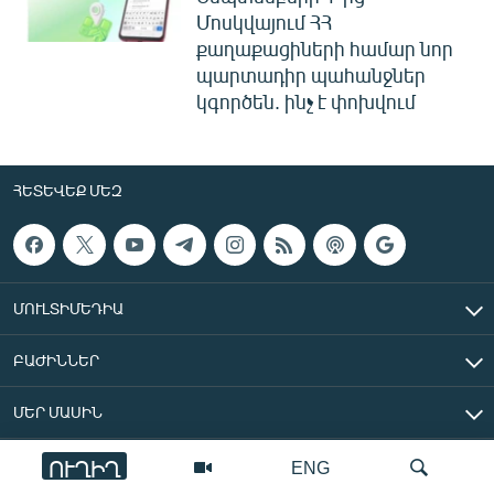
Մոսկվայում ՀՀ
քաղաքացիների համար նոր
պարտադիր պահանջներ
կգործեն. ինչ է փոխվում
ՀԵՏԵՎԵՔ ՄԵԶ
ՄՈՒԼՏԻՄԵԴԻԱ
ԲԱԺԻՆՆԵՐ
ՄԵՐ ՄԱՍԻՆ
ՈՒՂԻՂ
ENG
«Ազատ Եվրոպա/Ազատություն» ռադիոկայան © 2026