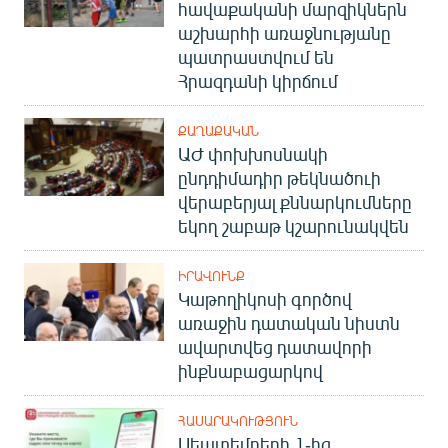
հավաքականի մարզիկներն
աշխարհի առաջնությանը
պատրաստվում են
Հրազդանի կիրճում
ՔԱՂԱՔԱԿԱՆ
ԱԺ փոխխոսնակի
ընդդիմադիր թեկնածուի
վերաբերյալ քննարկումները
եկող շաբաթ կշարունակվեն
ԻՐԱՎՈՒՆՔ
Կաթողիկոսի գործով
առաջին դատական նիստն
ավարտվեց դատավորի
ինքնաբացարկով
ՀԱՍԱՐԱԿՈՒԹՅՈՒՆ
Սեպտեմբերի 1-ից