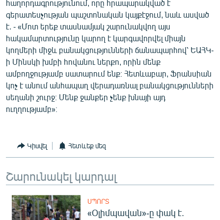
հաղորդագրությունում, որը հրապարակված է
English
գերատեսչության պաշտոնական կայքէջում, նաև ասված
է. - «Մոտ երեք տասնամյակ շարունակվող այս
Русский
հակամարտությունը կարող է կարգավորվել միայն
կողմերի միջև բանակցությունների ճանապարհով՝ ԵԱՀԿ-
ՀԵՏԵՎԵՔ ՄԵԶ
ի Մինսկի խմբի հովանու ներքո, որին մենք
ամբողջությամբ սատարում ենք։ Հետևաբար, Ֆրանսիան
կոչ է անում անհապաղ վերադառնալ բանակցությունների
սեղանի շուրջ։ Մենք ջանքեր չենք խնայի այդ
ուղղությամբ»։
«Ազատության» բոլոր կայքերը
Կիսվել
Հետևեք մեզ
Շարունակել կարդալ
ՍՊՈՐՏ
«Օլիմպավան»-ը փակ է.