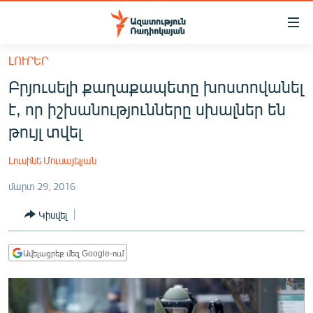
Մատչելիության
հղումներ
Անցնել
ԼՈՒՐԵՐ
հիմնական
ԱԶԱՏՈՒԹՅՈՒՆ TV
Բրյուսելի քաղաքապետը խոստովանել
բովանդակությանը
ՀԱՅԱՍՏԱՆ
Անցնել
է, որ իշխանությունները սխալներ են
հիմնական
ՔԱՂԱՔԱԿԱՆ
թույլ տվել
մենյուին
ԸՆՏՐՈՒԹՅՈՒՆՆԵՐ 2026
Որոնում
Լուսինե Մուսայելյան
ԻՐԱՎՈՒՆՔ
մարտ 29, 2016
ՀԱՍԱՐԱԿՈՒԹՅՈՒՆ
Կիսվել
ՏՆՏԵՍՈՒԹՅՈՒՆ
ՂԱՐԱԲԱՂ
Ավելացրեք մեզ Google-ում
ՊԱՏԵՐԱԶՄԻ 6 ՇԱԲԱԹՆԵՐԸ
ՏԱՐԱԾԱՇՐՋԱՆ