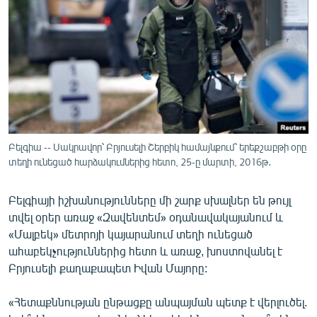
ՄԻՋԱԶԳԱՅԻՆ
ՄՇԱԿՈՒՅԹ
ՍՊՈՐՏ
ՄԵԿՆԱԲԱՆՈՒԹՅՈՒՆ
ՏՏ ԵՒ ԻՆՏԵՐՆԵՏ
ԿՈՐՈՆԱՎԻՐՈՒՍ
Բելգիա -- Սակրավոր՝ Բրյուսելի Շերբիկ համայնքում՝ երեքշաբթի օրը
տեղի ունեցած հարձակումներից հետո, 25-ը մարտի, 2016թ․
ԱՐԽԻՎ
ՏԵՍԱՆՅՈՒԹԵՐ
Բելգիայի իշխանությունները մի շարք սխալներ են թույլ
ԲԱՆԱՎԵՃ
տվել օրեր առաջ «Զավենտեմ» օդանավակայանում և
«Մալբեկ» մետրոյի կայարանում տեղի ունեցած
ՁԳՏԵԼՈՎ ԼԱՎԱԳՈՒՅՆԻՆ
ահաբեկչություններից հետո և առաջ, խոստովանել է
ՓՈԴՔԱՍԹ
Բրյուսելի քաղաքապետ Իվան Մայորը:
«Հետաքննության ընթացքը անպայման պետք է վերլուծել.
Հայերեն