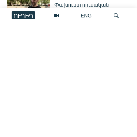
Փախուստ ռուսական
զորամասից. ինչու է ռուսների
ՈՒՂԻՂ
ENG
հոսքը Հայաստան կրկին
ակտիվացել
ՀԱՍԱՐԱԿՈՒԹՅՈՒՆ
Որոնում
Գյումրիից Փարիզ․
հայկական անօդաչուն
ներկայացվել է միջազգային
ցուցահանդեսում
ՏԱՐԱԾԱՇՐՋԱՆ
Վաշինգտոնյան
գագաթնաժողովից մեկ
տարի անց. ուր են հասել
կողմերը և ինչ հարցեր են դեռ
մնում չլուծված