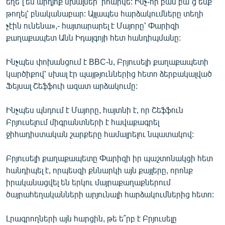
եղե՞լ են արդյոք սխալներ՝ իհարկե: Ինչ-որ բան բա՞ց ենք
English
թողել՝ բնականաբար: Այլապես հարձակումները տեղի
չէին ունենա»,- հայտարարել է Մայորը՝ Փարիզի
Русский
քաղաքապետ Անն Իդալգոյի հետ հանդիպմանը:
ՀԵՏԵՎԵՔ ՄԵԶ
Ինչպես փոխանցում է BBC-ն, Բրյուսելի քաղաքապետի
կարծիքով՝ սխալ էր պայթյուններից հետո ձերբակալված
Ֆեյսալ Շեֆֆուի ազատ արձակումը:
Ինչպես պնդում է Մայորը, հայտնի է, որ Շեֆֆուն
Բրյուսելում միգրանտների է հավաքագրել
«Ազատության» բոլոր կայքերը
ջիհադիստական շարքերը համալրելու նպատակով:
Բրյուսելի քաղաքապետը Փարիզի իր պաշտոնակցի հետ
հանդիպել է, որպեսզի քննարկի այն քայլերը, որոնք
իրականացվել են երկու մայրաքաղաքներում
ծայրահեղականների արյունալի հարձակումներից հետո:
Լրագրողների այն հարցին, թե ե՞րբ է Բրյուսելը