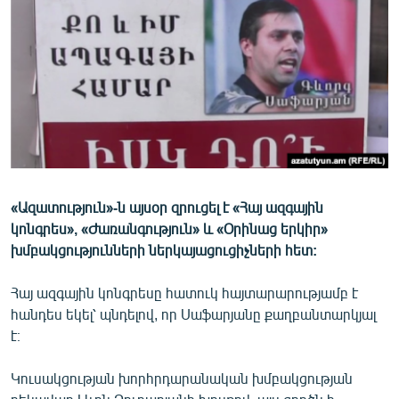
ՄԻՋԱԶԳԱՅԻՆ
ՄՇԱԿՈՒՅԹ
ՍՊՈՐՏ
ՄԵԿՆԱԲԱՆՈՒԹՅՈՒՆ
ՏՏ ԵՒ ԻՆՏԵՐՆԵՏ
ԿՈՐՈՆԱՎԻՐՈՒՍ
«Ազատություն»-ն այսօր զրուցել է «Հայ ազգային
ԱՐԽԻՎ
կոնգրես», «Ժառանգություն» և «Օրինաց երկիր»
ՏԵՍԱՆՅՈՒԹԵՐ
խմբակցությունների ներկայացուցիչների հետ:
ԲԱՆԱՎԵՃ
Հայ ազգային կոնգրեսը հատուկ հայտարարությամբ է
ՁԳՏԵԼՈՎ ԼԱՎԱԳՈՒՅՆԻՆ
հանդես եկել՝ պնդելով, որ Սաֆարյանը քաղբանտարկյալ
է։
ՓՈԴՔԱՍԹ
Կուսակցության խորհրդարանական խմբակցության
Հայերեն