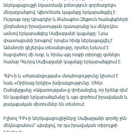
ներկայացուցչի նկատմամբ բռնություն գործադրելու
մեղադրանքով։ Այնուհետև կալանքը երկարաձգվել է։
Ուրբաթ օրը Արաբկիր և Քանաքեռ-Զեյթուն համայնքների
ընդհանուր իրավասության դատարանը ևս մեկուկես
ամսով երկարաձգեց Սաֆարյանի կալանքը։ Նրա
փաստաբանի խոսքով՝ որպես հիմք ներկայացվել է
Ամանորի գիշերվա տեսանյութը, որտեղ երևում է
հարվածող մի ոտք, և հիմա այդ ոտքի տիրոջը գտնելու
համար Գևորգ Սաֆարյանի կալանքը երկարաձգվում է։
ՀԱԿ-ի և «Ժառանգության» մտահոգությունը կիսում է
նաև «Օրինաց երկիր» խմբակցությունը։ Մհեր
Շահգելդյանը «Ազատության»-ը փոխանցեց, որ իրենք դեմ
են կալանքի երկարաձգմանը և այս գործում իրավական և
քաղաքական միտումներ են տեսնում։
Իշխող ՀՀԿ-ի ներկայացուցիչները Սաֆարյանի գործը չեն
մեկնաբանում՝ պնդելով, որ դա իրավական տիրույթի