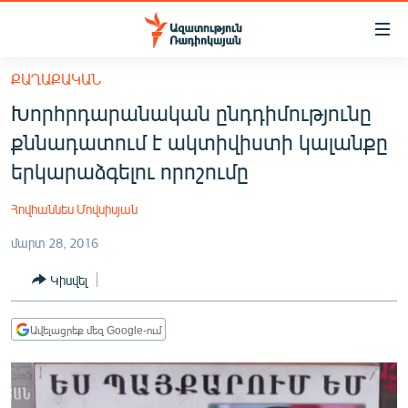
Մատչելիության
հղումներ
Անցնել
ՔԱՂԱՔԱԿԱՆ
հիմնական
ԱԶԱՏՈՒԹՅՈՒՆ TV
Խորհրդարանական ընդդիմությունը
բովանդակությանը
ՀԱՅԱՍՏԱՆ
Անցնել
քննադատում է ակտիվիստի կալանքը
հիմնական
ՔԱՂԱՔԱԿԱՆ
երկարաձգելու որոշումը
մենյուին
ԸՆՏՐՈՒԹՅՈՒՆՆԵՐ 2026
Որոնում
Հովհաննես Մովսիսյան
ԻՐԱՎՈՒՆՔ
մարտ 28, 2016
ՀԱՍԱՐԱԿՈՒԹՅՈՒՆ
Կիսվել
ՏՆՏԵՍՈՒԹՅՈՒՆ
ՂԱՐԱԲԱՂ
Ավելացրեք մեզ Google-ում
ՊԱՏԵՐԱԶՄԻ 6 ՇԱԲԱԹՆԵՐԸ
ՏԱՐԱԾԱՇՐՋԱՆ