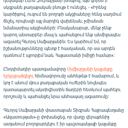
ղեկավար Լևոն Զուրաբյանի խոսքով, այս գործն ի
English
սկզբանե քաղաքական բնույթ է ունեցել․ - «Իրենց
կարծիքով, ուզում են բողոքի ակցիաները հենց սաղմում
Русский
ճնշել, որպեսզի այլ մարդիկ վախենան, չմիանան
նմանատիպ ակցիաների: Բնականաբար, մենք չենք
ՀԵՏԵՎԵՔ ՄԵԶ
կարող անտարբեր մնալ և պահանջում ենք անմիջապես
ազատել Գևորգ Սաֆարյանին: Ես կարծում եմ, որ
իշխանությունները պետք է հասկանան, որ սա արդեն
դառնում է պրոբլեմ նաև Հայաստանի իմիջի համար»:
Ընդդիմադիր պատգամավորը
Սաֆարյանի կալանքը
«Ազատության» բոլոր կայքերը
երկարաձգելու
հիմնավորումը անհեթեթ է համարում, և
կոչ է անում մյուս քաղաքական ուժերին նույնպես
դատապարտել ակտիվիստին ճաղերի հետևում պահելու
որոշումը և պահանջել նրա անհապաղ ազատումը:
Գևորգ Սաֆարյանի փաստաբան Տիգրան Հայրապետյանը
«Ազատության»-ը փոխանցեց, որ վաղը վերաքննիչ
ատյանում բողոքարկելու է իր պաշտպանյալի կալանքը