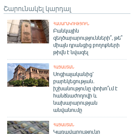
Շարունակել կարդալ
ՀԱՍԱՐԱԿՈՒԹՅՈՒՆ
Բանկային
զեղծարարությունների՞, թե՞
միայն դրանցից բողոքների
թիվն է նվազել
ՀԱՅԱՍՏԱՆ
Սոցիալականից՝
բարեկեցության.
իշխանությունը փոխո՞ւմ է
հանձնաժողովի և
նախարարության
անվանումը
ՀԱՅԱՍՏԱՆ
Կառավարությունը