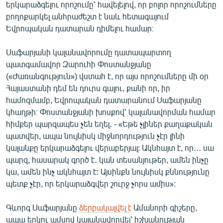
երկարաձգելու որոշումը՝ հավելելով, որ բոլոր որոշումները
բողոքարկել անհրաժեշտ է նաև հետագայում
Եվրոպական դատարան դիմելու համար։
Սաֆարյանի կալանավորումը դատապարտող
պատգամավոր Զարուհի Փոստանջյանը
(«Ժառանգություն») վստահ է, որ այս որոշումները մի օր
Հայաստանի դեմ են դուրս գալու, քանի որ, իր
համոզմամբ, Եվրոպական դատարանում Սաֆարյանը
կհաղթի։ Փոստանջյանի խոսքով՝ կալանավորման համար
հիմքեր պարզապես չեն եղել․ - «Եթե չլիներ քաղաքական
պատվեր, ապա նույնիսկ միջնորդություն չէր լինի
կալանքը երկարաձգելու վերաբերյալ: Ակնհայտ է, որ․․․ սա
պարզ, հասարակ գործ է․ կան տեսանյութեր, ամեն ինչը
կա, ամեն ինչ ակնհայտ է: Այսինքն նույնիսկ քննությունը
պետք չէր, որ երկարաձգվեր շուրջ չորս ամիս»:
Գևորգ Սաֆարյանը
ձերբակալվել է
Ամանորի գիշերը,
ապա երկու ամսով կալանավորվել՝ իշխանության