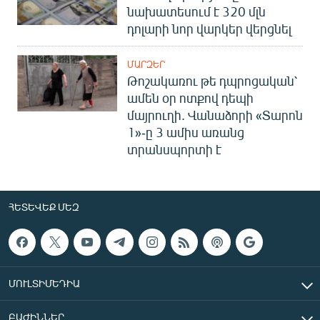
նախատեսում է 320 մլն
դոլարի նոր վարկեր վերցնել
ՄԱՐԶԵՐ
Թոշակառու թե դպրոցական՝
ամեն օր ոտքով դեպի
մայրուղի. Վանաձորի «Տարոն
1»-ը 3 ամիս առանց
տրանսպորտի է
ՀԵՏԵՎԵՔ ՄԵԶ
ՄՈՒԼՏԻՄԵԴԻԱ
ԲԱԺԻՆՆԵՐ