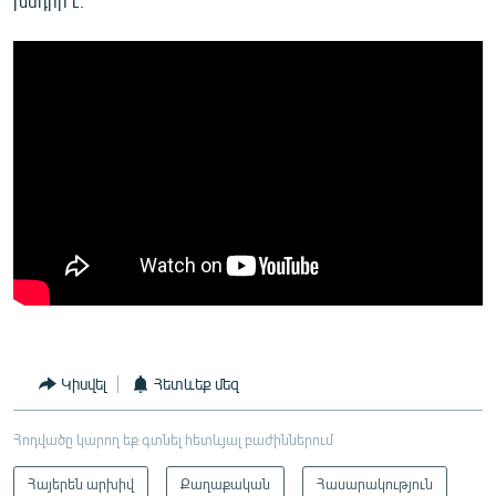
խնդիր է։
Կիսվել
Հետևեք մեզ
Հոդվածը կարող եք գտնել հետևյալ բաժիններում
Հայերեն արխիվ
Քաղաքական
Հասարակություն