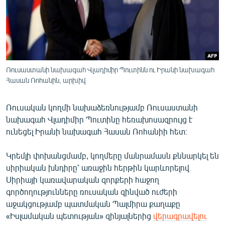
ՄԻՋԱԶԳԱՅԻՆ
ՄՇԱԿՈՒՅԹ
ՍՊՈՐՏ
ՄԵԿՆԱԲԱՆՈՒԹՅՈՒՆ
Ռուսաստանի նախագահ Վլադիմիր Պուտինն ու Իրանի նախագահ
Հասան Ռոհանին, արխիվ
ՏՏ ԵՒ ԻՆՏԵՐՆԵՏ
ԿՈՐՈՆԱՎԻՐՈՒՍ
Ռուսական կողմի նախաձեռնությամբ Ռուսաստանի
ԱՐԽԻՎ
նախագահ Վլադիմիր Պուտինը հեռախոսազրույց է
ունեցել Իրանի նախագահ Հասան Ռոհանիի հետ։
ՏԵՍԱՆՅՈՒԹԵՐ
ԲԱՆԱՎԵՃ
Կրեմլի փոխանցմամբ, կողմերը մանրամասն քննարկել են
սիրիական խնդիրը՝ առաջին հերթին կարևորելով
ՁԳՏԵԼՈՎ ԼԱՎԱԳՈՒՅՆԻՆ
Սիրիայի կառավարական զորքերի հաջող
ՓՈԴՔԱՍԹ
գործողությունները ռուսական զինված ուժերի
աջակցությամբ պատմական Պալմիրա քաղաքը ​
«Իսլամական պետության» զինյալներից
վերագրավելու
Հայերեն