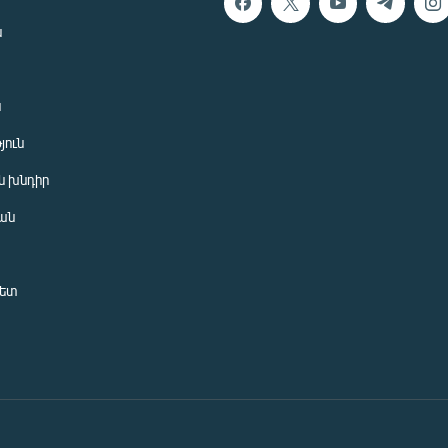
ն
ն
յուն
 խնդիր
ան
նետ