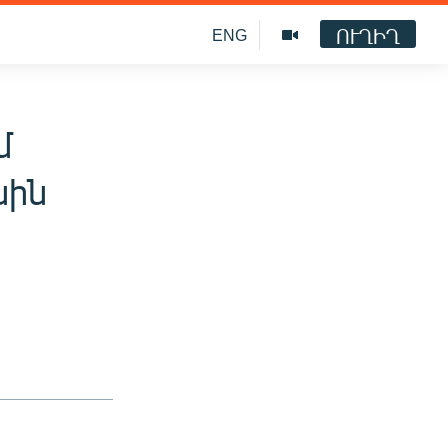
ՈՒՂԻՂ
ENG
մ
սին