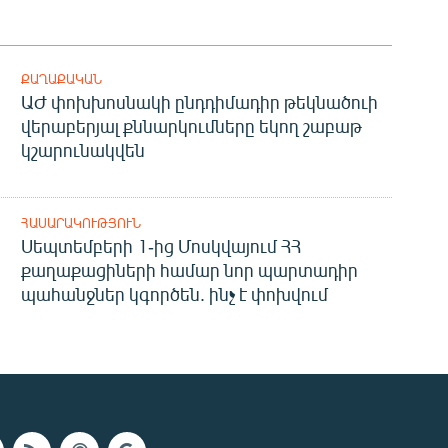
ՔԱՂԱՔԱԿԱՆ
ԱԺ փոխխոսնակի ընդդիմադիր թեկնածուի
վերաբերյալ քննարկումները եկող շաբաթ
կշարունակվեն
ՀԱՍԱՐԱԿՈՒԹՅՈՒՆ
Սեպտեմբերի 1-ից Մոսկվայում ՀՀ
քաղաքացիների համար նոր պարտադիր
պահանջներ կգործեն. ինչ է փոխվում