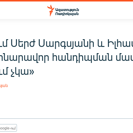
ւմ Սերժ Սարգսյանի և Իլհա
 հնարավոր հանդիպման մա
ւմ չկա»
սյան
oogle-ում