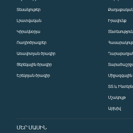
Տեսանյութեր
Քաղաքակա
Լրատվական
Իրավունք
Կիրակնօրյա
Տնտեսությու
Ռադիոծրագրեր
Հասարակութ
Առավոտյան ծրագիր
Ղարաբաղյան
Ցերեկային ծրագիր
Տարածաշրջ
Հայերեն
Երեկոյան ծրագիր
Միջազգային
English
ՏՏ և Ինտեր
Русский
Մշակույթ
ՀԵՏԵՎԵՔ ՄԵԶ
Արխիվ
ՄԵՐ ՄԱՍԻՆ