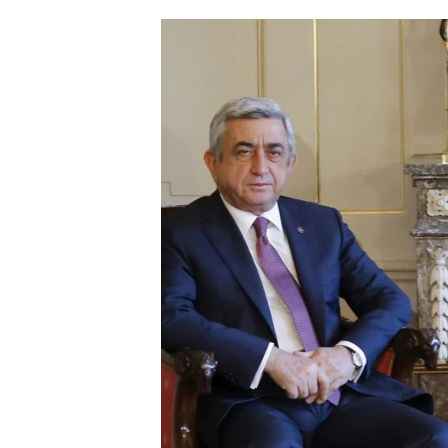
ՄԻՋԱԶԳԱՅԻՆ
ՄՇԱԿՈՒՅԹ
ՍՊՈՐՏ
ՄԵԿՆԱԲԱՆՈՒԹՅՈՒՆ
ՏՏ ԵՒ ԻՆՏԵՐՆԵՏ
ԿՈՐՈՆԱՎԻՐՈՒՍ
ԱՐԽԻՎ
ՏԵՍԱՆՅՈՒԹԵՐ
ԲԱՆԱՎԵՃ
ՁԳՏԵԼՈՎ ԼԱՎԱԳՈՒՅՆԻՆ
ՓՈԴՔԱՍԹ