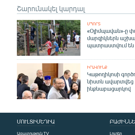
Շարունակել կարդալ
ՍՊՈՐՏ
«Օլիմպավան»-ը փ
մարզիկներն աշխա
պատրաստվում են 
ԻՐԱՎՈՒՆՔ
Կաթողիկոսի գոր
նիստն ավարտվեց
ինքնաբացարկով
ՄՈՒԼՏԻՄԵԴԻԱ
ԲԱԺԻՆՆԵ
Ազատություն TV
Լուրեր