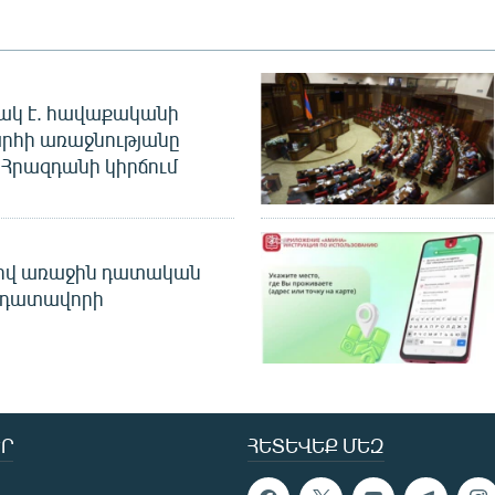
ակ է. հավաքականի
րհի առաջնությանը
Հրազդանի կիրճում
ծով առաջին դատական
 դատավորի
Ր
ՀԵՏԵՎԵՔ ՄԵԶ