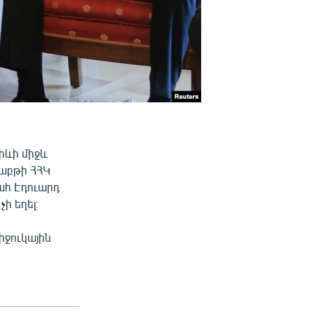
իևի միջև
շաբթի ՀՀԿ
ահ Էդուարդ
ի եղել։
իջուկային