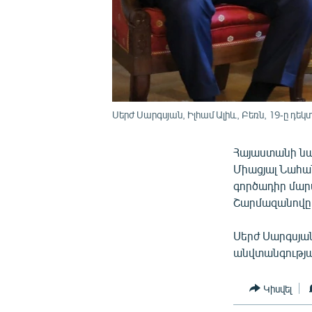
Սերժ Սարգսյան, Իլհամ Ալիև, Բեռն, 19-ը դեկ
Հայաստանի նա
Միացյալ Նահա
գործադիր մար
Շարմազանովը հ
Սերժ Սարգսյան
անվտանգությա
Կիսվել