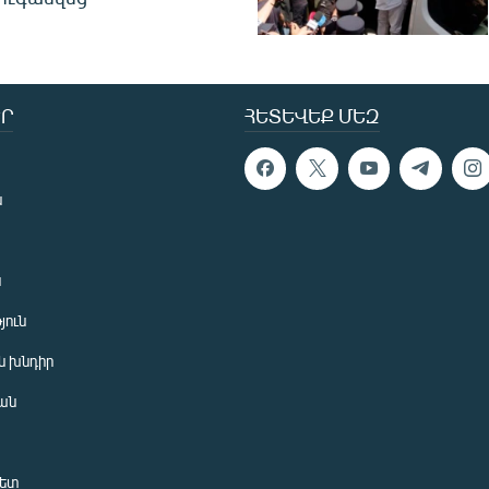
Ր
ՀԵՏԵՎԵՔ ՄԵԶ
ն
ն
յուն
 խնդիր
ան
նետ