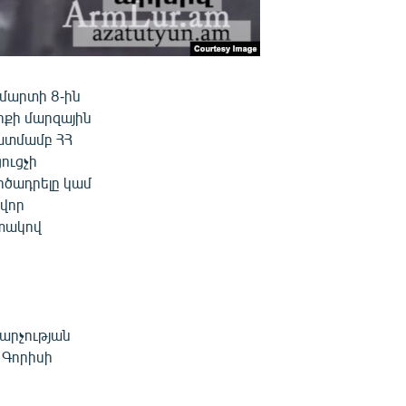
 մարտի 8-ին
իքի մարզային
ատմամբ ՀՀ
ուցչի
րծադրելը կամ
ավոր
ատակով
վարչության
 Գորիսի