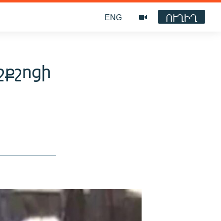
ՈՒՂԻՂ
ENG
քշոցի