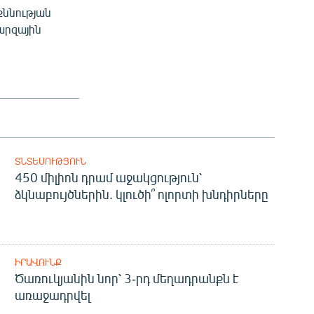
ննության
արզային
ՏՆՏԵՍՈՒԹՅՈՒՆ
450 միլիոն դրամ աջակցություն՝
ձկնաբույծներին. կլուծի՞ ոլորտի խնդիրները
ԻՐԱՎՈՒՆՔ
Ծառուկյանին նոր՝ 3-րդ մեղադրանքն է
առաջադրվել