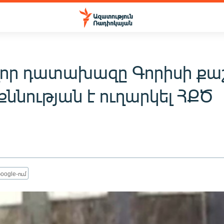
որ դատախազը Գորիսի քաշ
քննության է ուղարկել ՀՔԾ
oogle-ում