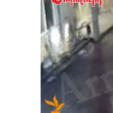
ՄԻՋԱԶԳԱՅԻՆ
ՄՇԱԿՈՒՅԹ
ՍՊՈՐՏ
ՄԵԿՆԱԲԱՆՈՒԹՅՈՒՆ
ՏՏ ԵՒ ԻՆՏԵՐՆԵՏ
ԿՈՐՈՆԱՎԻՐՈՒՍ
ԱՐԽԻՎ
ՏԵՍԱՆՅՈՒԹԵՐ
ԲԱՆԱՎԵՃ
ՁԳՏԵԼՈՎ ԼԱՎԱԳՈՒՅՆԻՆ
ՓՈԴՔԱՍԹ