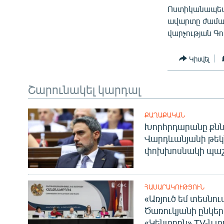
Ոստիկանապետ 
ավարտը ժամ
վարչության Գո
Կիսվել
Շարունակել կարդալ
ՔԱՂԱՔԱԿԱՆ
Խորհրդարանը քնն
Վարդևանյանի թեկ
փոխխոսնակի պաշ
ՀԱՍԱՐԱԿՈՒԹՅՈՒՆ
«Առյուծ եմ տեսնու
Ծառուկյանի ընկեր
«Կենտրոն» TV-ն տ