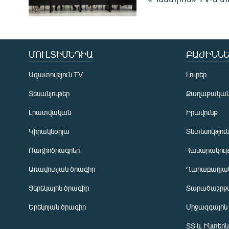
ՄՈՒԼՏԻՄԵԴԻԱ
ԲԱԺԻՆՆԵ
Ազատություն TV
Լուրեր
Տեսանյութեր
Քաղաքակա
Լրատվական
Իրավունք
Կիրակնօրյա
Տնտեսությու
Ռադիոծրագրեր
Հասարակութ
Առավոտյան ծրագիր
Ղարաբաղյան
Ցերեկային ծրագիր
Տարածաշրջ
Հայերեն
Երեկոյան ծրագիր
Միջազգային
English
ՏՏ և Ինտեր