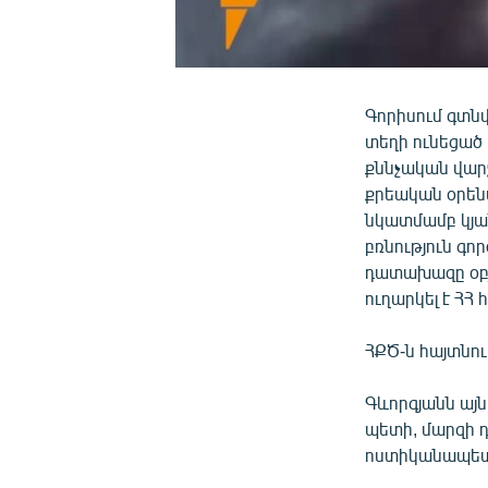
Գորիսում գտն
տեղի ունեցած
քննչական վար
քրեական օրենս
նկատմամբ կյա
բռնություն գո
դատախազը օբյ
ուղարկել է ՀՀ
ՀՔԾ-ն հայտնու
Գևորգյանն այն
պետի, մարզի 
ոստիկանապետ 