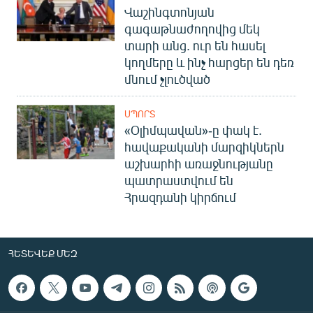
Վաշինգտոնյան
գագաթնաժողովից մեկ
տարի անց. ուր են հասել
կողմերը և ինչ հարցեր են դեռ
մնում չլուծված
ՍՊՈՐՏ
«Օլիմպավան»-ը փակ է.
հավաքականի մարզիկներն
աշխարհի առաջնությանը
պատրաստվում են
Հրազդանի կիրճում
ՀԵՏԵՎԵՔ ՄԵԶ