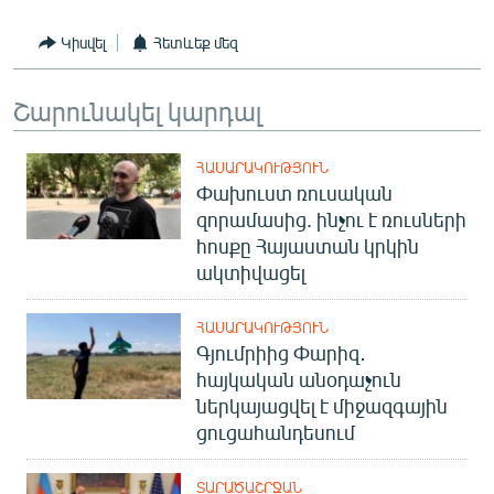
English
Կիսվել
Հետևեք մեզ
Русский
Շարունակել կարդալ
ՀԵՏԵՎԵՔ ՄԵԶ
ՀԱՍԱՐԱԿՈՒԹՅՈՒՆ
Փախուստ ռուսական
զորամասից. ինչու է ռուսների
հոսքը Հայաստան կրկին
«Ազատության» բոլոր կայքերը
ակտիվացել
ՀԱՍԱՐԱԿՈՒԹՅՈՒՆ
Գյումրիից Փարիզ․
հայկական անօդաչուն
ներկայացվել է միջազգային
ցուցահանդեսում
ՏԱՐԱԾԱՇՐՋԱՆ