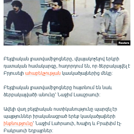
ՄԻՋԱԶԳԱՅԻՆ
ՄՇԱԿՈՒՅԹ
ՍՊՈՐՏ
ՄԵԿՆԱԲԱՆՈՒԹՅՈՒՆ
ՏՏ ԵՒ ԻՆՏԵՐՆԵՏ
Բելգիական լրատվամիջոցները, վկայակոչելով երկրի
ԿՈՐՈՆԱՎԻՐՈՒՍ
դատական համակարգը, հաղորդում են, որ ձերբակալվել է
ԱՐԽԻՎ
Բրյուսելի
ահաբեկչության
կասկածյալներից մեկը։
ՏԵՍԱՆՅՈՒԹԵՐ
Բելգիական լրատվամիջոցները հայտնում են նաև
ԲԱՆԱՎԵՃ
ձերբակալվածի անունը՝ Նաջիմ Լաաշրաուի։
ՁԳՏԵԼՈՎ ԼԱՎԱԳՈՒՅՆԻՆ
Ավելի վաղ բելգիական ոստիկանությունը պարզել էր
ՓՈԴՔԱՍԹ
պայթյուններ իրականացրած երեք կասկածյալների
ինքնությունը
՝ Նաջիմ Լահրաուի, Խալիդ և Բրախիմ էլ-
Հայերեն
Բակրաուի եղբայրներ։