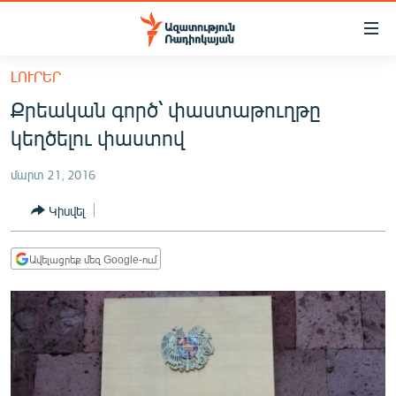
Մատչելիության
հղումներ
Անցնել
ԼՈՒՐԵՐ
հիմնական
ԱԶԱՏՈՒԹՅՈՒՆ TV
Քրեական գործ՝ փաստաթուղթը
բովանդակությանը
ՀԱՅԱՍՏԱՆ
Անցնել
կեղծելու փաստով
հիմնական
ՔԱՂԱՔԱԿԱՆ
մենյուին
մարտ 21, 2016
ԸՆՏՐՈՒԹՅՈՒՆՆԵՐ 2026
Որոնում
Կիսվել
ԻՐԱՎՈՒՆՔ
ՀԱՍԱՐԱԿՈՒԹՅՈՒՆ
Ավելացրեք մեզ Google-ում
ՏՆՏԵՍՈՒԹՅՈՒՆ
ՂԱՐԱԲԱՂ
ՊԱՏԵՐԱԶՄԻ 6 ՇԱԲԱԹՆԵՐԸ
ՏԱՐԱԾԱՇՐՋԱՆ