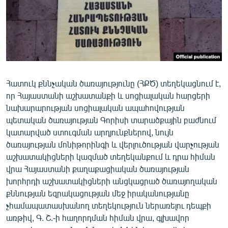
ՄԻՋԱԶԳԱՅԻՆ
ՄՇԱԿՈՒՅԹ
ՍՊՈՐՏ
ՄԵԿՆԱԲԱՆՈՒԹՅՈՒՆ
ՏՏ ԵՒ ԻՆՏԵՐՆԵՏ
Հատուկ քննչական ծառայությունը (ՀՔԾ) տեղեկացնում է,
որ Հայաստանի աշխատանքի և սոցիալական հարցերի
ԿՈՐՈՆԱՎԻՐՈՒՍ
նախարարության սոցիալական ապահովության
ԱՐԽԻՎ
պետական ծառայության Գորիսի տարածքային բաժնում
կատարված ստուգման արդյունքներով, նույն
ՏԵՍԱՆՅՈՒԹԵՐ
ծառայության մոնիթորինգի և վերլուծության վարչության
ԲԱՆԱՎԵՃ
աշխատակիցների կազմած տեղեկանքում և դրա հիման
վրա Հայաստանի քաղաքացիական ծառայության
ՁԳՏԵԼՈՎ ԼԱՎԱԳՈՒՅՆԻՆ
խորհրդի աշխատակիցների անցկացրած ծառայողական
ՓՈԴՔԱՍԹ
քննության եզրակացության մեջ իրականությանը
չհամապատասխանող տեղեկություն ներառելու դեպքի
առթիվ, Գ. Շ.-ի հաղորդման հիման վրա, գլխավոր
Հայերեն