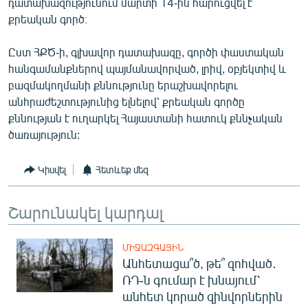
դատախազությունում մարտի 14-ին հարուցվել է
English
քրեական գործ։
Русский
Ըստ ՀՔԾ-ի, գլխավոր դատախազը, գործի փաստական
հանգամանքներով պայմանավորված, լրիվ, օբյեկտիվ և
ՀԵՏԵՎԵՔ ՄԵԶ
բազմակողմանի քննությունը երաշխավորելու
անհրաժեշտությունից ելնելով՝ քրեական գործը
քննության է ուղարկել Հայաստանի հատուկ քննչական
ծառայություն:
«Ազատության» բոլոր կայքերը
Կիսվել
Հետևեք մեզ
Շարունակել կարդալ
ՄԻՋԱԶԳԱՅԻՆ
Անհետացա՞ծ, թե՞ զոհված․
ՌԴ-ն գումար է խնայում՝
անհետ կորած զինվորներին