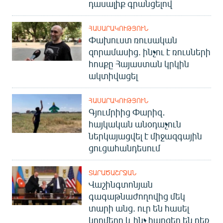
դասալիք գրանցելով
ՀԱՍԱՐԱԿՈՒԹՅՈՒՆ
Փախուստ ռուսական
զորամասից. ինչու է ռուսների
հոսքը Հայաստան կրկին
ակտիվացել
ՀԱՍԱՐԱԿՈՒԹՅՈՒՆ
Գյումրիից Փարիզ․
հայկական անօդաչուն
ներկայացվել է միջազգային
ցուցահանդեսում
ՏԱՐԱԾԱՇՐՋԱՆ
Վաշինգտոնյան
գագաթնաժողովից մեկ
տարի անց. ուր են հասել
կողմերը և ինչ հարցեր են դեռ