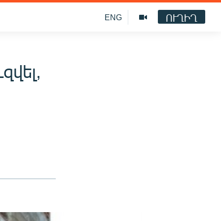
ՈՒՂԻՂ
ENG
զվել,