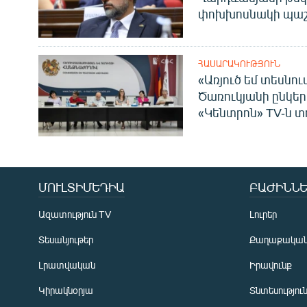
փոխխոսնակի պաշ
ՀԱՍԱՐԱԿՈՒԹՅՈՒՆ
«Առյուծ եմ տեսնու
Ծառուկյանի ընկեր
«Կենտրոն» TV-ն տ
ՄՈՒԼՏԻՄԵԴԻԱ
ԲԱԺԻՆՆԵ
Ազատություն TV
Լուրեր
Տեսանյութեր
Քաղաքակա
Լրատվական
Իրավունք
Կիրակնօրյա
Տնտեսությու