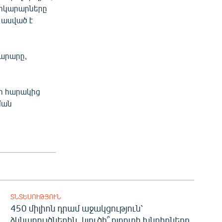
 Փրկարարները
 ասված է
խարարը,
ի հարակից
ման
ՏՆՏԵՍՈՒԹՅՈՒՆ
450 միլիոն դրամ աջակցություն՝
ձկնաբույծներին. կլուծի՞ ոլորտի խնդիրները