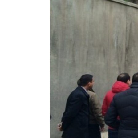
ՄԻՋԱԶԳԱՅԻՆ
ՄՇԱԿՈՒՅԹ
ՍՊՈՐՏ
ՄԵԿՆԱԲԱՆՈՒԹՅՈՒՆ
ՏՏ ԵՒ ԻՆՏԵՐՆԵՏ
ԿՈՐՈՆԱՎԻՐՈՒՍ
ԱՐԽԻՎ
ՏԵՍԱՆՅՈՒԹԵՐ
ԲԱՆԱՎԵՃ
ՁԳՏԵԼՈՎ ԼԱՎԱԳՈՒՅՆԻՆ
ՓՈԴՔԱՍԹ