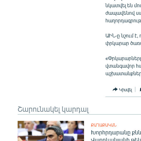
նկատվել են մո
ժապավենով սա
հաղորդագրությ
ԱԻՆ-ը նշում է
փրկարար ծառա
«Փրկարարները
վտանգավոր հա
աշխատանքներ»,
Կիսվել
Շարունակել կարդալ
ՔԱՂԱՔԱԿԱՆ
Խորհրդարանը քնն
Վարդևանյանի թեկ