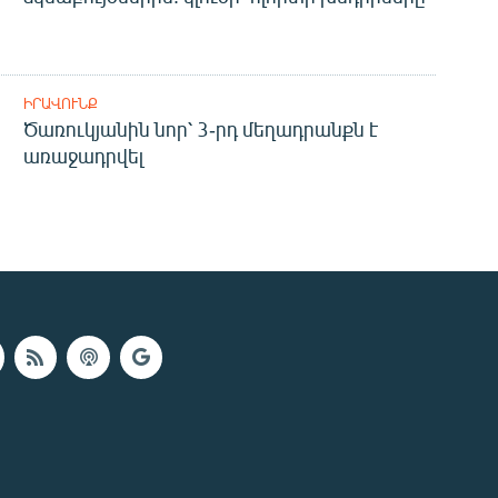
ԻՐԱՎՈՒՆՔ
Ծառուկյանին նոր՝ 3-րդ մեղադրանքն է
առաջադրվել