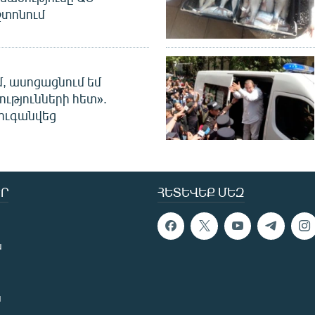
տոնում
մ, ասոցացնում եմ
ությունների հետ».
ուգանվեց
Ր
ՀԵՏԵՎԵՔ ՄԵԶ
ն
ն