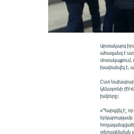
Արտակարգ իրա
ահազանգ է ստ
մոտակայքում,
խափանվել է, ա
Ըստ նախարարո
կենտրոնի (Ճ
խմբերը:
«Պարզվել է¸ ո
երկարությամբ
հողազանգվածի
տեղազննման ար