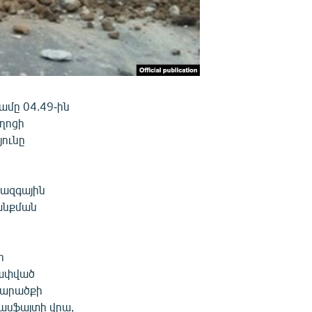
ամը 04.49-ին
ղոցի
յունը
 ազգային
անքման
ր
թափված
Տարածքի
 ասֆալտի վրա,