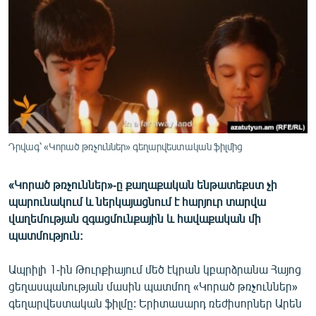
ՄԻՋԱԶԳԱՅԻՆ
ՄՇԱԿՈՒՅԹ
ՍՊՈՐՏ
ՄԵԿՆԱԲԱՆՈՒԹՅՈՒՆ
ՏՏ ԵՒ ԻՆՏԵՐՆԵՏ
ԿՈՐՈՆԱՎԻՐՈՒՍ
Դրվագ՝ «Կորած թռչուններ» գեղարվեստական ֆիլմից
ԱՐԽԻՎ
«Կորած թռչուններ»-ը քաղաքական ենթատեքստ չի
ՏԵՍԱՆՅՈՒԹԵՐ
պարունակում և ներկայացնում է հարյուր տարվա
ԲԱՆԱՎԵՃ
վաղեմության զգացմունքային և հավաքական մի
պատմություն:
ՁԳՏԵԼՈՎ ԼԱՎԱԳՈՒՅՆԻՆ
ՓՈԴՔԱՍԹ
Ապրիլի 1-ին Թուրքիայում մեծ էկրան կբարձրանա Հայոց
ցեղասպանության մասին պատմող «Կորած թռչուններ»
գեղարվեստական ֆիլմը: Երիտասարդ ռեժիսորներ Արեն
Հայերեն