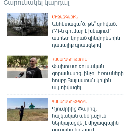
Շարունակել կարդալ
ՄԻՋԱԶԳԱՅԻՆ
Անհետացա՞ծ, թե՞ զոհված․
ՌԴ-ն գումար է խնայում՝
անհետ կորած զինվորներին
դասալիք գրանցելով
ՀԱՍԱՐԱԿՈՒԹՅՈՒՆ
Փախուստ ռուսական
զորամասից. ինչու է ռուսների
հոսքը Հայաստան կրկին
ակտիվացել
ՀԱՍԱՐԱԿՈՒԹՅՈՒՆ
Գյումրիից Փարիզ․
հայկական անօդաչուն
ներկայացվել է միջազգային
ցուցահանդեսում