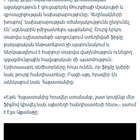
աջակցություն է ցուցաբերել Թուրքիայի մշակույթի և
զբոսաշրջության նախարարությունը: Հեղինակների
խոսքով` նախարարության օժանդակությունն ընդունել
են՝ սցենարին չմիջամտելու պայմանով: Շուրջ երկու
տարվա աշխատանքի արդյունքում ստեղծված ֆիլմը
քաղաքական ենթատեքստ չի պարունակում և
ներկայացնում է հարյուր տարվա վաղեմություն ունեցող
զգացմունքային հավաքական մի պատմություն:
Երիտասարդ ռեժիսորները հույս ունեն, որ ֆիլմը կսիրի
նաև թուրք հանդիսատեսը: Բացի այդ, հրավեր են
ակնկալում նաև Հայաստանից:
«Եթե Հայաստանից հրավեր ստանանք, շատ կուզենք մեր
ֆիլմով կիսվել նաև այնտեղի հանդիսատեսի հետ»,- ասում
է Էլա Ալյամաչը: