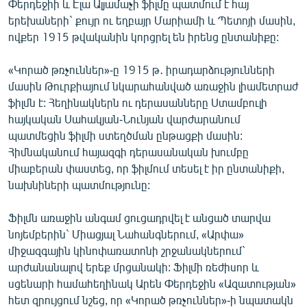
Փերդեջիի և Էլա Ալյամաչի ֆիլմը պատմում է հայ
English
երեխաների` քույր ու եղբայր Մարիամի և Պետոյի մասին,
ովքեր 1915 թվականին կորցրել են իրենց ընտանիքը:
Русский
«Կորած թռչուններ»-ը 1915 թ․ իրադարձությունների
ՀԵՏԵՎԵՔ ՄԵԶ
մասին Թուրքիայում նկարահանված առաջին լիամետրաժ
ֆիլմն է: Հեղինակներն ու դերասանները Ստամբուլի
հայկական Սահակյան-Նունյան վարժարանում
պատմեցին ֆիլմի ստեղծման ընթացքի մասին:
Հիմնականում հայազգի դերասանական խումբը
«Ազատության» բոլոր կայքերը
միաբերան փաստեց, որ ֆիլմում տեսել է իր ընտանիքի,
նախնիների պատմությունը:
Ֆիլմն առաջին անգամ ցուցադրվել է անցած տարվա
նոյեմբերին` Միացյալ Նահանգներում, «Արփա»
միջազգային կինոփառատոնի շրջանակներում`
արժանանալով երեք մրցանակի: Ֆիլմի ռեժիսոր և
սցենարի համահեղինակ Արեն Փերդեջին «Ազատության»
հետ զրույցում նշեց, որ «Կորած թռչուններ»-ի նպատակն