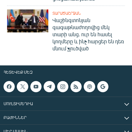
ՏԱՐԱԾԱՇՐՋԱՆ
Վաշինգտոնյան
գագաթնաժողովից մեկ
տարի անց. ուր են հասել
կողմերը և ինչ հարցեր են դեռ
մնում չլուծված
ՀԵՏԵՎԵՔ ՄԵԶ
ՄՈՒԼՏԻՄԵԴԻԱ
ԲԱԺԻՆՆԵՐ
ՄԵՐ ՄԱՍԻՆ