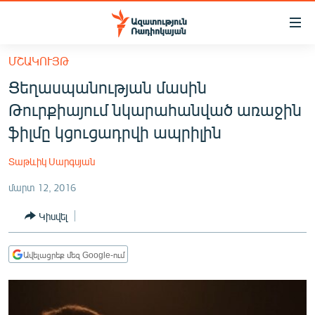
Մատչելիության
հղումներ
Անցնել
ՄՇԱԿՈՒՅԹ
հիմնական
ԱԶԱՏՈՒԹՅՈՒՆ TV
Ցեղասպանության մասին
բովանդակությանը
ՀԱՅԱՍՏԱՆ
Անցնել
Թուրքիայում նկարահանված առաջին
հիմնական
ՔԱՂԱՔԱԿԱՆ
ֆիլմը կցուցադրվի ապրիլին
մենյուին
ԸՆՏՐՈՒԹՅՈՒՆՆԵՐ 2026
Որոնում
Տաթևիկ Սարգսյան
ԻՐԱՎՈՒՆՔ
մարտ 12, 2016
ՀԱՍԱՐԱԿՈՒԹՅՈՒՆ
Կիսվել
ՏՆՏԵՍՈՒԹՅՈՒՆ
ՂԱՐԱԲԱՂ
Ավելացրեք մեզ Google-ում
ՊԱՏԵՐԱԶՄԻ 6 ՇԱԲԱԹՆԵՐԸ
ՏԱՐԱԾԱՇՐՋԱՆ