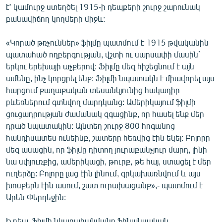
է՝ կամուրջ ստեղծել 1915-ի դեպքերի շուրջ շարունակ
բանավիճող կողմերի միջև:
«Կորած թռչուններ» ֆիլմը պատմում է 1915 թվականին
պատահած ողբերգության, վշտի ու սարսափի մասին`
երկու երեխայի աչքերով: Ֆիլմը մեզ հիշեցնում է այն
ամենը, ինչ կորցրել ենք: Ֆիլմի նպատակն է միավորել այս
հարցում քաղաքական տեսանկյունից հակադիր
բևեռներում գտնվող մարդկանց: Ամերիկայում ֆիլմի
ցուցադրության ժամանակ զգացինք, որ հասել ենք մեր
դրած նպատակին: Այնտեղ շուրջ 800 հոգանոց
հանդիսատես ունեինք, շատերը հեռվից էին եկել: Բոլորը
մեզ ասացին, որ ֆիլմը դիտող յուրաքանչյուր մարդ, լինի
նա սփյուռքից, ամերիկացի, թուրք, թե հայ, ստացել է մեր
ուղերձը: Բոլորը լաց էին լինում, գրկախառնվում և այս
խոսքերն էին ասում, շատ ուրախացանք»,- պատմում է
Արեն Փերդեջին:
Ի դեպ, ֆիլմի նկարահանմանը ֆինանսական