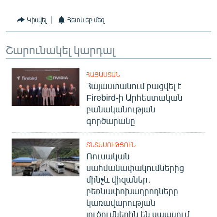
Կիսվել
Հետևեք մեզ
Շարունակել կարդալ
ՀԱՅԱՍՏԱՆ
Հայաստանում բացվել է
Firebird-ի Արհեստական
բանականության
գործարանը
ՏՆՏԵՍՈՒԹՅՈՒՆ
Ռուսական
սահմանափակումներից
մինչև վիզաներ․
բեռնափոխադրողները
կառավարության
լուծումներին են սպասում