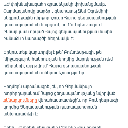
ԱԺ փոխնախագահի գրասենյակի փոխանցմամբ,
English
Շարմազանովը բարձր է գնահատել Ջեմ Օզդեմիրի
Русский
սկզբունքային դիրքորոշումը Հայոց ցեղասպանության
դատապարտման հարցում, ով Բունդեսթագում
ՀԵՏԵՎԵՔ ՄԵԶ
քննարկման դրված Հայոց ցեղասպանության մասին
բանաձևի նախագծի հեղինակն է:
Երկուստեք կարևորվել է թե՛ Բունդեսթագի, թե
՛միջազգային հանրության կողմից մարդկության դեմ
ոճիրների, այդ թվում՝ Հայոց ցեղասպանության
«Ազատության» բոլոր կայքերը
դատապարտման անհրաժեշտությունը:
Կողմերն արձանագրել են, որ Գերմանիայի
խորհրդարանում Հայոց ցեղասպանությանը նվիրված
քննարկումները
վերահաստատեցին, որ Բունդեսթագի
կողմից Ցեղասպանության դատապարտումն
անխուսափելի է:
Երեկ ԱԺ փոխնախագահը Բեռլինի Հումբոլդտի