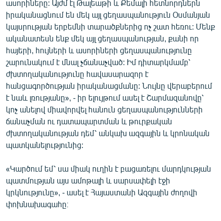
ասորիները: Այժմ էլ Թալեաթի և Քեմալի հետնորդներն
իրականացնում են մեկ այլ ցեղասպանություն Օսմանյան
կայսրության երբեմնի տարածքներից ոչ շատ հեռու: Մենք
ականատեսն ենք մեկ այլ ցեղասպանության, քանի որ
հայերի, հույների և ասորիների ցեղասպանությունը
շարունակում է մնալ չճանաչված: Իմ դիտարկմամբ՝
ժխտողականությունը հավասարազոր է
հանցագործության իրականացմանը: Նույնը վերաբերում
է նաև լռությանը», - իր ելույթում ասել է Շարմազանովը՝
կոչ անելով միավորվել հանուն ցեղասպանությունների
ճանաչման ու դատապարտման և թուրքական
ժխտողականության դեմ՝ անկախ ազգային և կրոնական
պատկանելությունից:
«Կարծում եմ՝ սա միակ ուղին է բացառելու մարդկության
պատմության այս ամոթալի և սարսափելի էջի
կրկնությունը», - ասել է Հայաստանի Ազգային ժողովի
փոխնախագահը։