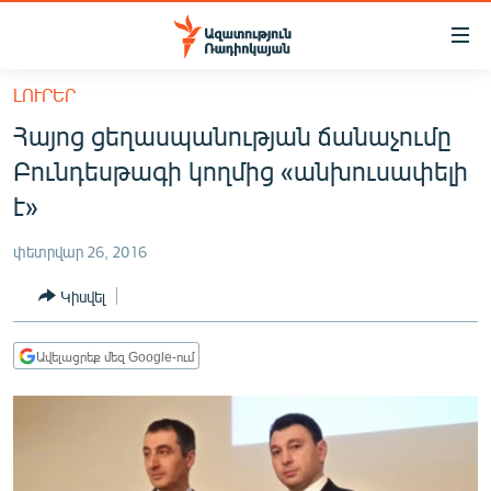
Մատչելիության
հղումներ
Անցնել
ԼՈՒՐԵՐ
հիմնական
ԱԶԱՏՈՒԹՅՈՒՆ TV
Հայոց ցեղասպանության ճանաչումը
բովանդակությանը
ՀԱՅԱՍՏԱՆ
Անցնել
Բունդեսթագի կողմից «անխուսափելի
հիմնական
ՔԱՂԱՔԱԿԱՆ
է»
մենյուին
ԸՆՏՐՈՒԹՅՈՒՆՆԵՐ 2026
Որոնում
փետրվար 26, 2016
ԻՐԱՎՈՒՆՔ
Կիսվել
ՀԱՍԱՐԱԿՈՒԹՅՈՒՆ
ՏՆՏԵՍՈՒԹՅՈՒՆ
Ավելացրեք մեզ Google-ում
ՂԱՐԱԲԱՂ
ՊԱՏԵՐԱԶՄԻ 6 ՇԱԲԱԹՆԵՐԸ
ՏԱՐԱԾԱՇՐՋԱՆ