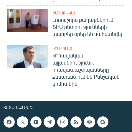
ՔԱՂԱՔԱԿԱՆ
Լոռու չորս քաղաքներում
ՏԻՄ ընտրությունների
տարբեր օրեր են սահմանվել
ԻՐԱՎՈՒՆՔ
«Իրավական
այլասերություն».
իրավապաշտպանները
քննադատում են Քննչական
կոմիտեին
ՀԵՏԵՎԵՔ ՄԵԶ