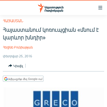
Մատչելիության
հղումներ
Անցնել
ՀԱՅԱՍՏԱՆ
հիմնական
ԱԶԱՏՈՒԹՅՈՒՆ TV
Հայաստանում կոռուպցիան «մնում է
բովանդակությանը
ՀԱՅԱՍՏԱՆ
Անցնել
կարևոր խնդիր»
հիմնական
ՔԱՂԱՔԱԿԱՆ
մենյուին
Հեղինե Բունիաթյան
ԸՆՏՐՈՒԹՅՈՒՆՆԵՐ 2026
Որոնում
փետրվար 25, 2016
ԻՐԱՎՈՒՆՔ
Կիսվել
ՀԱՍԱՐԱԿՈՒԹՅՈՒՆ
ՏՆՏԵՍՈՒԹՅՈՒՆ
Ավելացրեք մեզ Google-ում
ՂԱՐԱԲԱՂ
ՊԱՏԵՐԱԶՄԻ 6 ՇԱԲԱԹՆԵՐԸ
ՏԱՐԱԾԱՇՐՋԱՆ