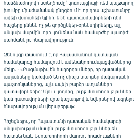
հանձնաժողովի ստեղծումը` կոռուպցիայի դեմ պայքարող
խումբը միաժամանակ ընդգծում է, որ դրա աշխատանքը
ավելի վստահելի կլինի, եթե պատգամավորների դեմ
հայցերը քննեն ոչ թե գործընկեր-օրենսդիրները, այլ
անկախ մարմին, որը կունենա նաև համարժեք պատիժ
սահմանելու հնարավորություն:
Զեկույցը փաստում է, որ Հայաստանում դատական
համակարգը համարվում է ամենակոռումպացվածներից
մեկը․ - «Բազմաթիվ են հաղորդումները, որ դատական
ատյանները կախված են ոչ միայն տարբեր մակարդակի
պաշտոնյաներից, այլև ավելի բարձր ատյանների
դատավորներից: Մյուս կողմից, լուրջ մտահոգություններ
կան դատավորների վրա կաշառքով և նվերներով ազդելու
հնարավորության վերաբերյալ»:
Հիշեցնելով, որ Հայաստանի դատական համակարգի
անկախության մասին լուրջ մտահոգություններ են
հայտնել նաև Եվրախորհրդի մարդու իրավունքների