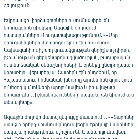
զեկույցում:
English
Русский
Եվրոպացի փորձագետները ուսումնասիրել են
կոռուպցիոն ռիսկերը Ազգային ժողովում,
ՀԵՏԵՎԵՔ ՄԵԶ
դատարաններում ու դատախազությունում. - «Մեր
զրուցակիցները մտահոգություն էին հայտնում
Նախագահի ու իշխող կուսակցության գերիշխող դիրքի,
իշխանության գերկենտրոնացվածության, քաղաքական
ու տնտեսական մենաշնորհների և օրենքը ընտրողաբար
կիրառելու վերաբերյալ: Շատերն էին ընդգծում, որ
«Ազատության» բոլոր կայքերը
Հայաստանում հիմնական խնդիրը արդեն իսկ գոյություն
ունեցող կանոնների արդյունավետ և իրավաչափ
կիրառումն է, իշխանությունները, սակայն, չեն կիսում այս
տեսակետը»:
Ազգային ժողովի մասով զեկույցը փաստում է․ - «Տարիներ
առաջ խորհրդարանում ընդունվեցին էթիկայի կանոններ,
սակայն, դրանք դեռևս մշուշոտ են և անարդյունավետ,