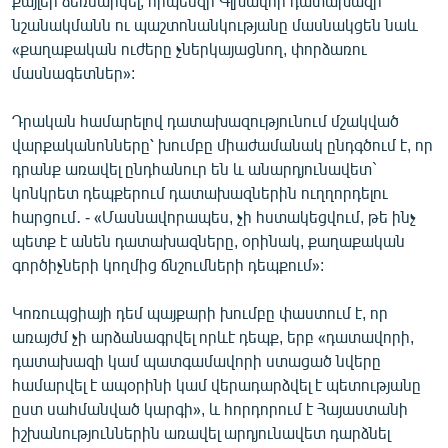
քայլեր ձեռնարկել, որպեսզի Գլխավոր դատախազի
նշանակմանն ու պաշտոնանկությանը մասնակցեն նաև
«քաղաքական ուժերը չներկայացնող, փորձառու
մասնագետներ»:
Դրական համարելով դատախազությունում մշակված
վարքականոնները՝ խումբը միաժամանակ ընդգծում է, որ
դրանք առավել ընդհանուր են և անարդյունավետ`
կոնկրետ դեպքերում դատախազներին ուղղորդելու
հարցում․ - «Մասնավորապես, չի հստակեցվում, թե ինչ
պետք է անեն դատախազները, օրինակ, քաղաքական
գործիչների կողմից ճնշումների դեպքում»:
Կոռուպցիայի դեմ պայքարի խումբը փաստում է, որ
առայժմ չի արձանագրվել որևէ դեպք, երբ «դատավորի,
դատախազի կամ պատգամավորի ստացած նվերը
համարվել է ապօրինի կամ վերադարձվել է պետությանը
ըստ սահմանված կարգի», և հորդորում է Հայաստանի
իշխանություններին առավել արդյունավետ դարձնել