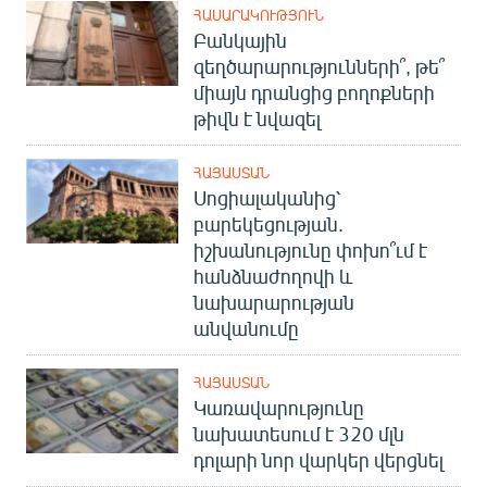
ՀԱՍԱՐԱԿՈՒԹՅՈՒՆ
Բանկային
զեղծարարությունների՞, թե՞
միայն դրանցից բողոքների
թիվն է նվազել
ՀԱՅԱՍՏԱՆ
Սոցիալականից՝
բարեկեցության.
իշխանությունը փոխո՞ւմ է
հանձնաժողովի և
նախարարության
անվանումը
ՀԱՅԱՍՏԱՆ
Կառավարությունը
նախատեսում է 320 մլն
դոլարի նոր վարկեր վերցնել