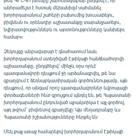
թեև ԳՐԵԿՈ խումբը շարունակաբար ընդգծել է, որ
անհրաժեշտ է հստակ մեխանիզմ սահմանել
խորհրդարանում շահերի բախումից խուսափելու,
բիզնեսն ու օրենսդիր աշխատանքը տարանջատելու,
նվիրատվություններն ու արտոնությունները կանխելու
համար»:
Զեկույցը անբավարար է գնահատում նաև
խորհրդարանում ստեղծված Էթիկայի հանձնաժողովի
աշխատանքը, ընդգծելով` մինչև օրս որևէ
պատգամավորի դեպքում չի արձանագրվել, թե նա
զբաղվում է ձեռնարկատիրական գործունեությամբ, այն
դեպքում, որ անգամ որոշ պատգամավորներ եվրոպացի
փորձագետների հետ զրույցում պնդել են, թե Հայաստանի
խորհրդարանում ընդունված պրակտիկա է այլ գործով,
այդ թվում` բիզնեսով զբաղվելը: Այս մեղադրանքը ևս
Հայաստանի իշխանությունները հերքել են:
Մեկ քայլ առաջ համարելով խորհրդարանում Էթիկայի