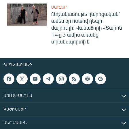
ՄԱՐԶԵՐ
Թոշակառու թե դպրոցական՝
ամեն օր ոտքով դեպի
մայրուղի. Վանաձորի «Տարոն
1»-ը 3 ամիս առանց
տրանսպորտի է
ՀԵՏԵՎԵՔ ՄԵԶ
ՄՈՒԼՏԻՄԵԴԻԱ
ԲԱԺԻՆՆԵՐ
ՄԵՐ ՄԱՍԻՆ