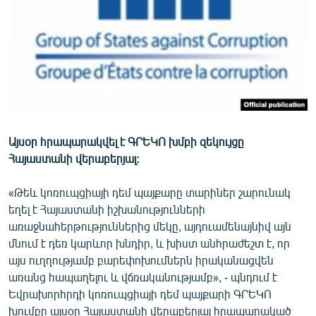
ՄԻՋԱԶԳԱՅԻՆ
ՄՇԱԿՈՒՅԹ
ՍՊՈՐՏ
ՄԵԿՆԱԲԱՆՈՒԹՅՈՒՆ
ՏՏ ԵՒ ԻՆՏԵՐՆԵՏ
ԿՈՐՈՆԱՎԻՐՈՒՍ
Այսօր հրապարակվել է ԳՐԵԿՈ խմբի զեկույցը
Հայաստանի վերաբերյալ:
ԱՐԽԻՎ
ՏԵՍԱՆՅՈՒԹԵՐ
«Թեև կոռուպցիայի դեմ պայքարը տարիներ շարունակ
եղել է Հայաստանի իշխանությունների
ԲԱՆԱՎԵՃ
առաջնահերթություններից մեկը, այդուամենայնիվ այն
ՁԳՏԵԼՈՎ ԼԱՎԱԳՈՒՅՆԻՆ
մնում է դեռ կարևոր խնդիր, և խիստ անհրաժեշտ է, որ
այս ուղղությամբ բարեփոխումներն իրականացվեն
ՓՈԴՔԱՍԹ
առանց հապաղելու և վճռականությամբ», - պնդում է
Եվրախորհրդի կոռուպցիայի դեմ պայքարի ԳՐԵԿՈ
Հայերեն
խումբը այսօր Հայաստանի վերաբերյալ հրապարակած