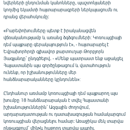
նվերների ընդունման կանոնները, պաշտոնյաների
կողմից եկամտի հայտարարագրերի ներկայացումն ու
դրանց վերահսկումը:
«Բարեփոխումները պետք է իրականացվեն
վճռականությամբ և առանց ձգձգումների։ Կոռուպցիայի
դեմ պայքարը գերակայություն է», - հայտարարել է
Եվրախորհրդի գլխավոր քարտուղար Թորբյորն
Յագլանդը` ընդգծելով․ - «Մենք պատրաստ ենք աջակցել
Հայաստանին այս գործընթացում և վստահություն
ունենք, որ իշխանությունները մեր
հանձնարարականները կընդունեն»։
Ընդհանուր առմամբ կոռուպցիայի դեմ պայքարող այս
խումբը 18 հանձնարարական է տվել Հայաստանի
իշխանություններին` Ազգային ժողովում,
արդարադատության ու դատախազության համակարգում
կոռուպցիան վերացնելու համար: Առաջիկա մեկ տարվա
ընթացքում` մինչև հաջորդ տարվա ապրիլ,