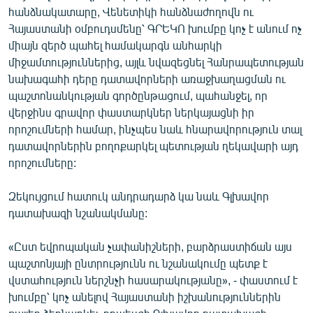
հանձնակատարը, Վենետիկի հանձնաժողովն ու
Հայաստանի օմբուդսմենը՝ ԳՐԵԿՈ խումբը կոչ է անում ոչ
միայն զերծ պահել համակարգն անհարկի
միջամտություններից, այլև նվազեցնել Հանրապետության
նախագահի դերը դատավորների առաջխաղացման ու
պաշտոնանկության գործընթացում, պահանջել, որ
վերջինս գրավոր փաստարկներ ներկայացնի իր
որոշումների համար, ինչպես նաև հնարավորություն տալ
դատավորներին բողոքարկել պետության ղեկավարի այդ
որոշումները:
Զեկույցում հատուկ անդրադարձ կա նաև Գլխավոր
դատախազի նշանակմանը:
«Ըստ եվրոպական չափանիշների, բարձրաստիճան այս
պաշտոնյայի ընտրությունն ու նշանակումը պետք է
վստահություն ներշնչի հասարակությանը», - փաստում է
խումբը՝ կոչ անելով Հայաստանի իշխանություններին