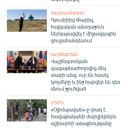
ՀԱՍԱՐԱԿՈՒԹՅՈՒՆ
Գյումրիից Փարիզ․
հայկական անօդաչուն
ներկայացվել է միջազգային
ցուցահանդեսում
ՏԱՐԱԾԱՇՐՋԱՆ
Վաշինգտոնյան
գագաթնաժողովից մեկ
տարի անց. ուր են հասել
կողմերը և ինչ հարցեր են դեռ
մնում չլուծված
ՍՊՈՐՏ
«Օլիմպավան»-ը փակ է.
հավաքականի մարզիկներն
աշխարհի առաջնությանը