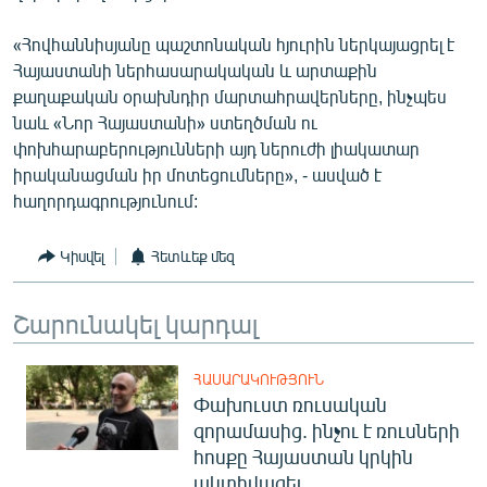
English
«Հովհաննիսյանը պաշտոնական հյուրին ներկայացրել է
Русский
Հայաստանի ներհասարակական և արտաքին
քաղաքական օրախնդիր մարտահրավերները, ինչպես
ՀԵՏԵՎԵՔ ՄԵԶ
նաև «Նոր Հայաստանի» ստեղծման ու
փոխհարաբերությունների այդ ներուժի լիակատար
իրականացման իր մոտեցումները», - ասված է
հաղորդագրությունում:
Կիսվել
Հետևեք մեզ
«Ազատության» բոլոր կայքերը
Շարունակել կարդալ
ՀԱՍԱՐԱԿՈՒԹՅՈՒՆ
Փախուստ ռուսական
զորամասից. ինչու է ռուսների
հոսքը Հայաստան կրկին
ակտիվացել