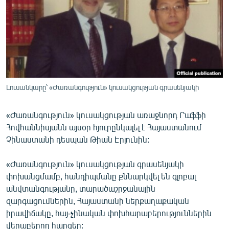
ՄԻՋԱԶԳԱՅԻՆ
ՄՇԱԿՈՒՅԹ
ՍՊՈՐՏ
ՄԵԿՆԱԲԱՆՈՒԹՅՈՒՆ
ՏՏ ԵՒ ԻՆՏԵՐՆԵՏ
Լուսանկարը՝ «Ժառանգություն» կուսակցության գրասենյակի
ԿՈՐՈՆԱՎԻՐՈՒՍ
«Ժառանգություն» կուսակցության առաջնորդ Րաֆֆի
ԱՐԽԻՎ
Հովհաննիսյանն այսօր հյուրընկալել է Հայաստանում
ՏԵՍԱՆՅՈՒԹԵՐ
Չինաստանի դեսպան Թիան Էրլունին:
ԲԱՆԱՎԵՃ
«Ժառանգություն» կուսակցության գրասենյակի
ՁԳՏԵԼՈՎ ԼԱՎԱԳՈՒՅՆԻՆ
փոխանցմամբ, հանդիպմանը քննարկվել են գլոբալ
անվտանգությանը, տարածաշրջանային
ՓՈԴՔԱՍԹ
զարգացումներին, Հայաստանի ներքաղաքական
իրավիճակը, հայ-չինական փոխհարաբերություններին
Հայերեն
վերաբերող հարցեր: