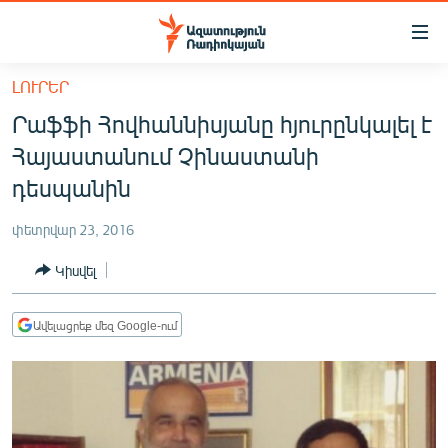
Մատչելիության
հղումներ
Անցնել
ԼՈՒՐԵՐ
հիմնական
ԱԶԱՏՈՒԹՅՈՒՆ TV
Րաֆֆի Հովհաննիսյանը հյուրընկալել է
բովանդակությանը
ՀԱՅԱՍՏԱՆ
Անցնել
Հայաստանում Չինաստանի
հիմնական
ՔԱՂԱՔԱԿԱՆ
դեսպանին
մենյուին
ԸՆՏՐՈՒԹՅՈՒՆՆԵՐ 2026
Որոնում
փետրվար 23, 2016
ԻՐԱՎՈՒՆՔ
Կիսվել
ՀԱՍԱՐԱԿՈՒԹՅՈՒՆ
ՏՆՏԵՍՈՒԹՅՈՒՆ
Ավելացրեք մեզ Google-ում
ՂԱՐԱԲԱՂ
ՊԱՏԵՐԱԶՄԻ 6 ՇԱԲԱԹՆԵՐԸ
ՏԱՐԱԾԱՇՐՋԱՆ