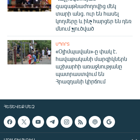
գագաթնաժողովից մեկ
տարի անց. ուր են հասել
կողմերը և ինչ հարցեր են դեռ
մնում չլուծված
ՍՊՈՐՏ
«Օլիմպավան»-ը փակ է.
հավաքականի մարզիկներն
աշխարհի առաջնությանը
պատրաստվում են
Հրազդանի կիրճում
ՀԵՏԵՎԵՔ ՄԵԶ
ՄՈՒԼՏԻՄԵԴԻԱ