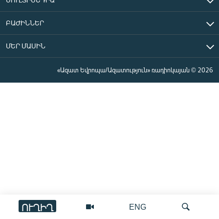
ԲԱԺԻՆՆԵՐ
ՄԵՐ ՄԱՍԻՆ
«Ազատ Եվրոպա/Ազատություն» ռադիոկայան © 2026
ՈՒՂԻՂ
ENG