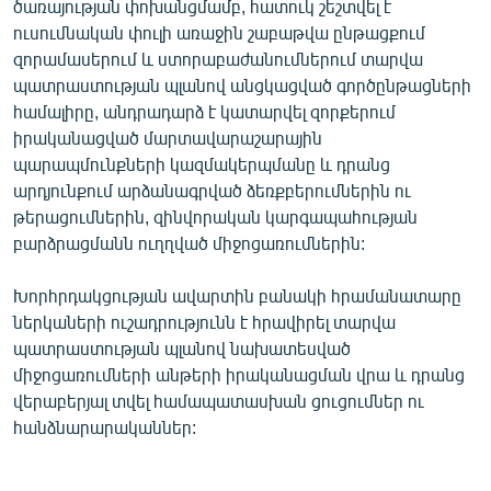
ծառայության փոխանցմամբ, հատուկ շեշտվել է
English
ուսումնական փուլի առաջին շաբաթվա ընթացքում
զորամասերում և ստորաբաժանումներում տարվա
Русский
պատրաստության պլանով անցկացված գործընթացների
համալիրը, անդրադարձ է կատարվել զորքերում
ՀԵՏԵՎԵՔ ՄԵԶ
իրականացված մարտավարաշարային
պարապմունքների կազմակերպմանը և դրանց
արդյունքում արձանագրված ձեռքբերումներին ու
թերացումներին, զինվորական կարգապահության
բարձրացմանն ուղղված միջոցառումներին:
«Ազատության» բոլոր կայքերը
Խորհրդակցության ավարտին բանակի հրամանատարը
ներկաների ուշադրությունն է հրավիրել տարվա
պատրաստության պլանով նախատեսված
միջոցառումների անթերի իրականացման վրա և դրանց
վերաբերյալ տվել համապատասխան ցուցումներ ու
հանձնարարականներ: