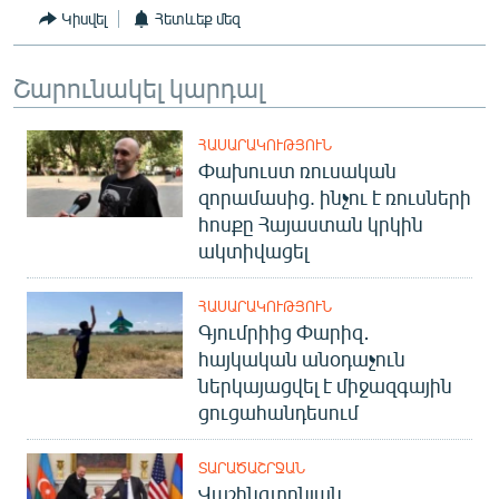
Կիսվել
Հետևեք մեզ
Շարունակել կարդալ
ՀԱՍԱՐԱԿՈՒԹՅՈՒՆ
Փախուստ ռուսական
զորամասից. ինչու է ռուսների
հոսքը Հայաստան կրկին
ակտիվացել
ՀԱՍԱՐԱԿՈՒԹՅՈՒՆ
Գյումրիից Փարիզ․
հայկական անօդաչուն
ներկայացվել է միջազգային
ցուցահանդեսում
ՏԱՐԱԾԱՇՐՋԱՆ
Վաշինգտոնյան