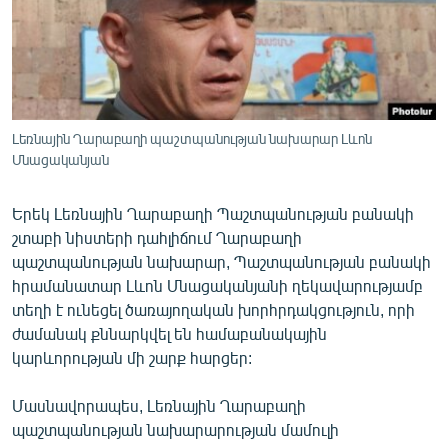
ՄԻՋԱԶԳԱՅԻՆ
ՄՇԱԿՈՒՅԹ
ՍՊՈՐՏ
ՄԵԿՆԱԲԱՆՈՒԹՅՈՒՆ
Լեռնային Ղարաբաղի պաշտպանության նախարար Լևոն
Մնացականյան
ՏՏ ԵՒ ԻՆՏԵՐՆԵՏ
ԿՈՐՈՆԱՎԻՐՈՒՍ
Երեկ Լեռնային Ղարաբաղի Պաշտպանության բանակի
ԱՐԽԻՎ
շտաբի նիստերի դահլիճում Ղարաբաղի
պաշտպանության նախարար, Պաշտպանության բանակի
ՏԵՍԱՆՅՈՒԹԵՐ
հրամանատար Լևոն Մնացականյանի ղեկավարությամբ
ԲԱՆԱՎԵՃ
տեղի է ունեցել ծառայողական խորհրդակցություն, որի
ժամանակ քննարկվել են համաբանակային
ՁԳՏԵԼՈՎ ԼԱՎԱԳՈՒՅՆԻՆ
կարևորության մի շարք հարցեր:
ՓՈԴՔԱՍԹ
Մասնավորապես, Լեռնային Ղարաբաղի
պաշտպանության նախարարության մամուլի
Հայերեն