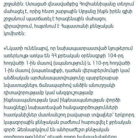
շրջանին։ Ստացած վնասվածքից Հովհաննիսյանը տեղում
English
մահացել է, որից հետո շարքային Սլոյանը ինքն իրեն գլխի
Русский
շրջանում պատճառել է հրազենային մահացու
վիրավորում, հայտնում է Հայաստանի քննչական
կոմիտեն։
ՀԵՏԵՎԵՔ ՄԵԶ
«Նկատի ունենալով, որ նախապատրաստված նյութերում
առերևույթ առկա են ՀՀ քրեական օրենսգրքի 104-րդ
հոդվածի 1-ին մասով (սպանություն) և 110-րդ հոդվածի
1-ին մասով (սպառնալիքի, դաժան վերաբերմունքի կամ
«Ազատության» բոլոր կայքերը
անձնական արժանապատվությունը պարբերաբար
նվաստացնելու ճանապարհով անձին անուղղակի
դիտավորությամբ կամ անզգուշությամբ
ինքնասպանության կամ ինքնասպանության փորձի
հասցնելը) նախատեսված հանցագործությունների
հատկանիշներ մատնանշող բավարար տվյալներ՝ երկրորդ
կայազորային քննչական բաժնում հարուցվել է քրեական
գործ։ Ձեռնարկվում են անհրաժեշտ քննչական
գործողություններ՝ դեպքի բոլոր հանգամանքները,