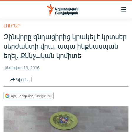
Մատչելիության
հղումներ
Անցնել
ԼՈՒՐԵՐ
հիմնական
ԱԶԱՏՈՒԹՅՈՒՆ TV
Զինվորը գնդացիրից կրակել է կրտսեր
բովանդակությանը
ՀԱՅԱՍՏԱՆ
Անցնել
սերժանտի վրա, ապա ինքնասպան
հիմնական
ՔԱՂԱՔԱԿԱՆ
եղել. Քննչական կոմիտե
մենյուին
ԸՆՏՐՈՒԹՅՈՒՆՆԵՐ 2026
Որոնում
փետրվար 19, 2016
ԻՐԱՎՈՒՆՔ
Կիսվել
ՀԱՍԱՐԱԿՈՒԹՅՈՒՆ
ՏՆՏԵՍՈՒԹՅՈՒՆ
Ավելացրեք մեզ Google-ում
ՂԱՐԱԲԱՂ
ՊԱՏԵՐԱԶՄԻ 6 ՇԱԲԱԹՆԵՐԸ
ՏԱՐԱԾԱՇՐՋԱՆ