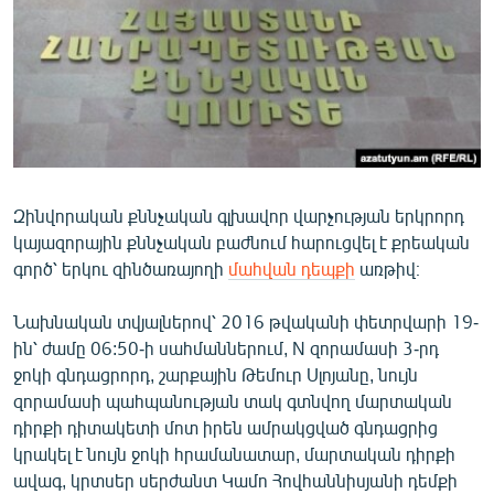
ՄԻՋԱԶԳԱՅԻՆ
ՄՇԱԿՈՒՅԹ
ՍՊՈՐՏ
ՄԵԿՆԱԲԱՆՈՒԹՅՈՒՆ
ՏՏ ԵՒ ԻՆՏԵՐՆԵՏ
Զինվորական քննչական գլխավոր վարչության երկրորդ
ԿՈՐՈՆԱՎԻՐՈՒՍ
կայազորային քննչական բաժնում հարուցվել է քրեական
ԱՐԽԻՎ
գործ՝ երկու զինծառայողի
մահվան դեպքի
առթիվ։
ՏԵՍԱՆՅՈՒԹԵՐ
Նախնական տվյալներով՝ 2016 թվականի փետրվարի 19-
ԲԱՆԱՎԵՃ
ին՝ ժամը 06:50-ի սահմաններում, N զորամասի 3-րդ
ջոկի գնդացրորդ, շարքային Թեմուր Սլոյանը, նույն
ՁԳՏԵԼՈՎ ԼԱՎԱԳՈՒՅՆԻՆ
զորամասի պահպանության տակ գտնվող մարտական
ՓՈԴՔԱՍԹ
դիրքի դիտակետի մոտ իրեն ամրակցված գնդացրից
կրակել է նույն ջոկի հրամանատար, մարտական դիրքի
Հայերեն
ավագ, կրտսեր սերժանտ Կամո Հովհաննիսյանի դեմքի