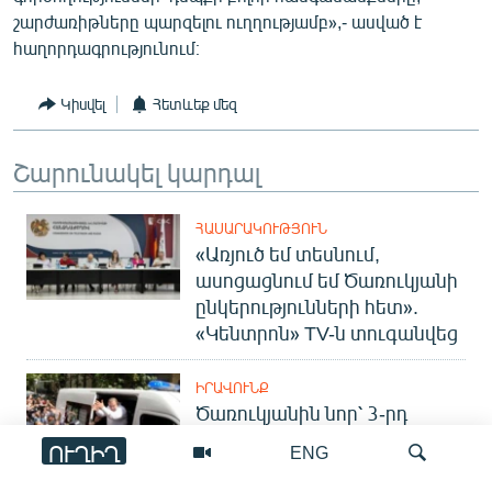
շարժառիթները պարզելու ուղղությամբ»,- ասված է
հաղորդագրությունում։
Կիսվել
Հետևեք մեզ
Շարունակել կարդալ
ՀԱՍԱՐԱԿՈՒԹՅՈՒՆ
«Առյուծ եմ տեսնում,
ասոցացնում եմ Ծառուկյանի
ընկերությունների հետ».
«Կենտրոն» TV-ն տուգանվեց
ԻՐԱՎՈՒՆՔ
Ծառուկյանին նոր՝ 3-րդ
մեղադրանքն է առաջադրվել
ՈՒՂԻՂ
ENG