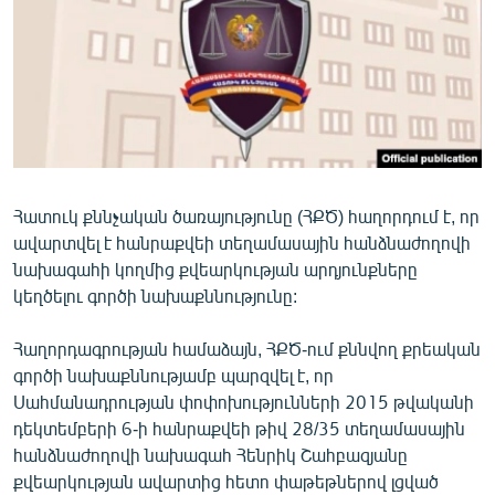
ՄԻՋԱԶԳԱՅԻՆ
ՄՇԱԿՈՒՅԹ
ՍՊՈՐՏ
ՄԵԿՆԱԲԱՆՈՒԹՅՈՒՆ
ՏՏ ԵՒ ԻՆՏԵՐՆԵՏ
Հատուկ քննչական ծառայությունը (ՀՔԾ) հաղորդում է, որ
ԿՈՐՈՆԱՎԻՐՈՒՍ
ավարտվել է հանրաքվեի տեղամասային հանձնաժողովի
ԱՐԽԻՎ
նախագահի կողմից քվեարկության արդյունքները
կեղծելու գործի նախաքննությունը:
ՏԵՍԱՆՅՈՒԹԵՐ
ԲԱՆԱՎԵՃ
Հաղորդագրության համաձայն, ՀՔԾ-ում քննվող քրեական
գործի նախաքննությամբ պարզվել է, որ
ՁԳՏԵԼՈՎ ԼԱՎԱԳՈՒՅՆԻՆ
Սահմանադրության փոփոխությունների 2015 թվականի
ՓՈԴՔԱՍԹ
դեկտեմբերի 6-ի հանրաքվեի թիվ 28/35 տեղամասային
հանձնաժողովի նախագահ Հենրիկ Շահբազյանը
Հայերեն
քվեարկության ավարտից հետո փաթեթներով լցված