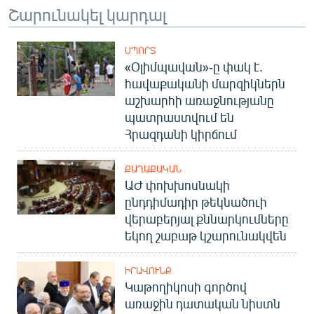
Շարունակել կարդալ
ՍՊՈՐՏ
«Օլիմպավան»-ը փակ է.
հավաքականի մարզիկներն
աշխարհի առաջնությանը
պատրաստվում են
Հրազդանի կիրճում
ՔԱՂԱՔԱԿԱՆ
ԱԺ փոխխոսնակի
ընդդիմադիր թեկնածուի
վերաբերյալ քննարկումները
եկող շաբաթ կշարունակվեն
ԻՐԱՎՈՒՆՔ
Կաթողիկոսի գործով
առաջին դատական նիստն