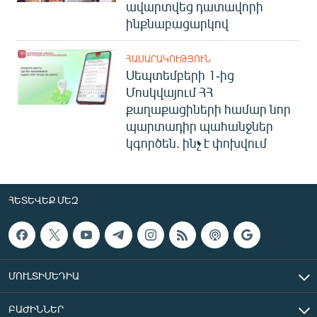
ավարտվեց դատավորի
ինքնաբացարկով
ՀԱՍԱՐԱԿՈՒԹՅՈՒՆ
Սեպտեմբերի 1-ից
Մոսկվայում ՀՀ
քաղաքացիների համար նոր
պարտադիր պահանջներ
կգործեն. ինչ է փոխվում
ՀԵՏԵՎԵՔ ՄԵԶ
ՄՈՒԼՏԻՄԵԴԻԱ
ԲԱԺԻՆՆԵՐ