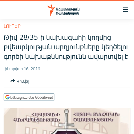
Մատչելիության
հղումներ
Անցնել
ԼՈՒՐԵՐ
հիմնական
ԱԶԱՏՈՒԹՅՈՒՆ TV
Թիվ 28/35-ի նախագահի կողմից
բովանդակությանը
ՀԱՅԱՍՏԱՆ
Անցնել
քվեարկության արդյունքները կեղծելու
հիմնական
ՔԱՂԱՔԱԿԱՆ
գործի նախաքննությունն ավարտվել է
մենյուին
ԸՆՏՐՈՒԹՅՈՒՆՆԵՐ 2026
Որոնում
փետրվար 16, 2016
ԻՐԱՎՈՒՆՔ
Կիսվել
ՀԱՍԱՐԱԿՈՒԹՅՈՒՆ
ՏՆՏԵՍՈՒԹՅՈՒՆ
Ավելացրեք մեզ Google-ում
ՂԱՐԱԲԱՂ
ՊԱՏԵՐԱԶՄԻ 6 ՇԱԲԱԹՆԵՐԸ
ՏԱՐԱԾԱՇՐՋԱՆ