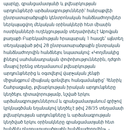
պարկը, գրանցամատյանի և քվեարկության
English
արդյունքների արձանագրությունների՝ հանրաքվեի
Русский
ընտրատարածքային կենտրոնական հանձնաժողովներ
ներկայացվող մեկական օրինակների հետ միասին
ոստիկանների ուղեկցությամբ տեղափոխել է Աբովյան
ՀԵՏԵՎԵՔ ՄԵԶ
քաղաքի Բարեկամության հրապարակ 1 հասցե՝ այնտեղ
տեղակայված թիվ 28 ընտրատարածքային ընտրական
հանձնաժողովին հանձնելու նպատակով: «Կողմնակից
լինելով սահմանադրական փոփոխություններին, դժգոհ
մնալով իրենց տեղամասում քվեարկության
«Ազատության» բոլոր կայքերը
արդյունքներից և օգտվելով վարչական շենքի
միջանցքում միայնակ գտնվելու հանգամանքից՝ Հենրիկ
Շահբազյանը, քվեարկության իրական արդյունքները
կեղծելու դիտավորությամբ, նշված երկու
արձանագրություններում և գրանցամատյանում գրիչով
կրկնագծման եղանակով կեղծել է թիվ 28/35 տեղամասի
քվեարկության արդյունքները և արձանագրության
կեղծված երկու օրինակները գրանցամատյանի հետ
հանձնել ընտրատարածքային հանձնաժողովին», -