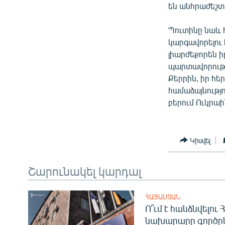
են անհրաժեշտ
Պուտինը նաև հ
կարգավորելու
լիարժեքորեն 
պարտավորությ
Քերրին, իր հե
համաձայնությո
բերում Ուկրաի
Կիսվել
Շարունակել կարդալ
ՀԱՅԱՍՏԱՆ
Ո՞ւմ է հանձնվելու
նախարարը գործը