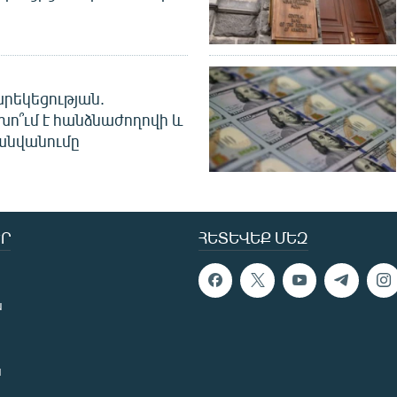
րեկեցության.
խո՞ւմ է հանձնաժողովի և
անվանումը
Ր
ՀԵՏԵՎԵՔ ՄԵԶ
ն
ն