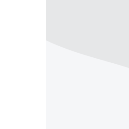
ՄԻՋԱԶԳԱՅԻՆ
ՄՇԱԿՈՒՅԹ
ՍՊՈՐՏ
ՄԵԿՆԱԲԱՆՈՒԹՅՈՒՆ
ՏՏ ԵՒ ԻՆՏԵՐՆԵՏ
ԿՈՐՈՆԱՎԻՐՈՒՍ
ԱՐԽԻՎ
ՏԵՍԱՆՅՈՒԹԵՐ
ԲԱՆԱՎԵՃ
ՁԳՏԵԼՈՎ ԼԱՎԱԳՈՒՅՆԻՆ
ՓՈԴՔԱՍԹ