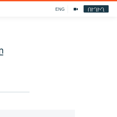
ՈՒՂԻՂ
ENG
ը