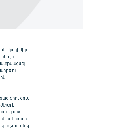
ահ Վլադիմիր
աինայի
ակտիվացնել
վորելու
բին
ած զրույցում
ժեշտ է
ետության»
րելու համար
երտ շփումներ