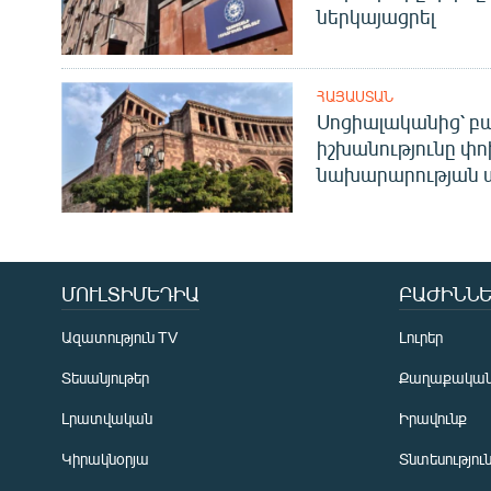
ներկայացրել
ՀԱՅԱՍՏԱՆ
Սոցիալականից՝ բա
իշխանությունը փո
նախարարության 
ՄՈՒԼՏԻՄԵԴԻԱ
ԲԱԺԻՆՆԵ
Ազատություն TV
Լուրեր
Տեսանյութեր
Քաղաքակա
Լրատվական
Իրավունք
Կիրակնօրյա
Տնտեսությու