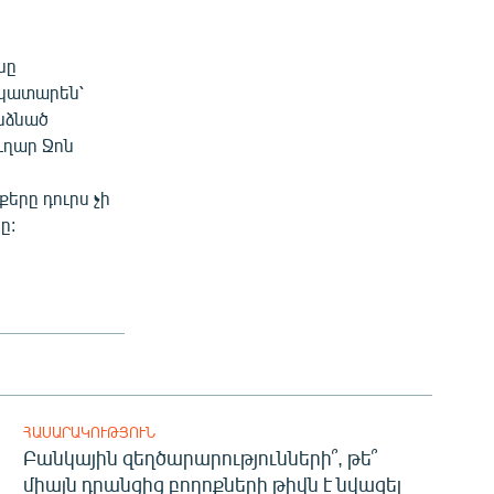
նը
կկատարեն՝
նձնած
ւղար Ջոն
երը դուրս չի
ը:
ՀԱՍԱՐԱԿՈՒԹՅՈՒՆ
Բանկային զեղծարարությունների՞, թե՞
միայն դրանցից բողոքների թիվն է նվազել