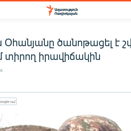
ն Օհանյանը ծանոթացել է 
մ տիրող իրավիճակին
16
oogle-ում