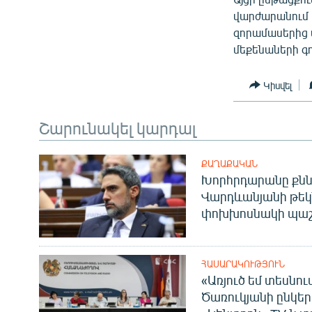
վարժարանում 
զորամասերից 
մեքենաների գ
Կիսվել
Շարունակել կարդալ
ՔԱՂԱՔԱԿԱՆ
Խորհրդարանը քնն
Վարդևանյանի թեկ
փոխխոսնակի պաշ
ՀԱՍԱՐԱԿՈՒԹՅՈՒՆ
«Առյուծ եմ տեսնու
Ծառուկյանի ընկեր