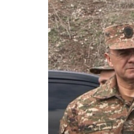
ՄԻՋԱԶԳԱՅԻՆ
ՄՇԱԿՈՒՅԹ
ՍՊՈՐՏ
ՄԵԿՆԱԲԱՆՈՒԹՅՈՒՆ
ՏՏ ԵՒ ԻՆՏԵՐՆԵՏ
ԿՈՐՈՆԱՎԻՐՈՒՍ
ԱՐԽԻՎ
ՏԵՍԱՆՅՈՒԹԵՐ
ԲԱՆԱՎԵՃ
ՁԳՏԵԼՈՎ ԼԱՎԱԳՈՒՅՆԻՆ
ՓՈԴՔԱՍԹ