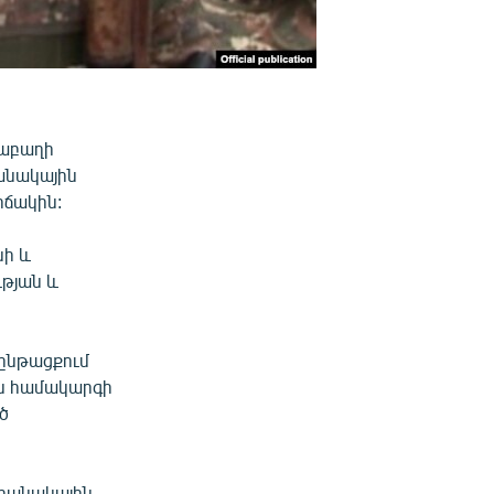
րաբաղի
անակային
իճակին:
նի և
թյան և
ընթացքում
ն համակարգի
ծ
 բանակային