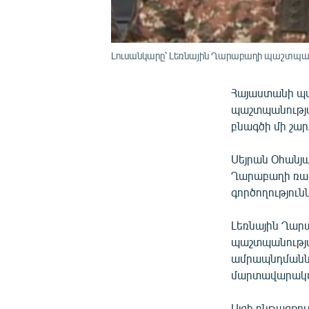
Լուսանկարը՝ Լեռնային Ղարաբաղի պաշտպա
Հայաստանի պա
պաշտպանությա
բնագծի մի շա
Սեյրան Օհանյա
Ղարաբաղի ռազ
գործողությու
Լեռնային Ղար
պաշտպանությ
ամրապնդմանն 
մարտավարական
Այցի ընթացքո