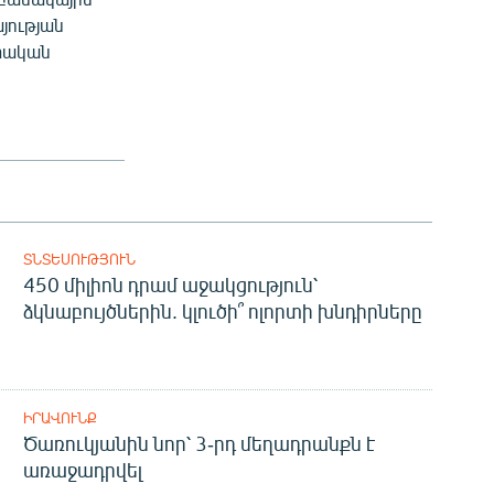
յության
րտական
ՏՆՏԵՍՈՒԹՅՈՒՆ
450 միլիոն դրամ աջակցություն՝
ձկնաբույծներին. կլուծի՞ ոլորտի խնդիրները
ԻՐԱՎՈՒՆՔ
Ծառուկյանին նոր՝ 3-րդ մեղադրանքն է
առաջադրվել