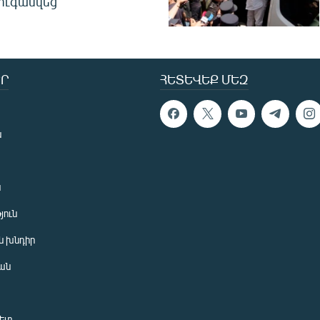
ուգանվեց
Ր
ՀԵՏԵՎԵՔ ՄԵԶ
ն
ն
յուն
 խնդիր
ան
նետ