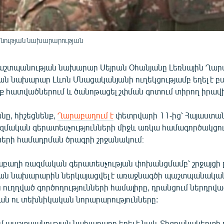
նության նախարարության
շտպանության նախարար Սեյրան Օհանյանը Լեռնային Ղա
ն նախարար Լևոն Մնացականյանի ուղեկցությամբ եղել է բ
րք հատվածներում և ծանոթացել շփման գոտում տիրող իրավ
նը, հիշեցնենք,
Ղարաբաղում է
փետրվարի 11-ից՝ Հայաստա
մական գերատեսչությունների միջև առկա համագործակցու
նների համադրման ծրագրի շրջանակում։
աբաղի ռազմական գերատեսչության փոխանցմամբ՝ շրջայցի 
ան նախարարին ներկայացվել է առաջնագծի պաշտպանակա
ուղղված գործողությունների համալիրը, դրանցում ներդրվա
 ու տեխնիկական նորարարությունները:
ւմ պաշտպանության նախարարը եղել է նաև Տիգրանակերտի