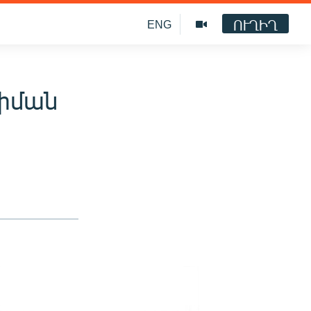
ՈՒՂԻՂ
ENG
շփման