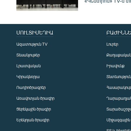
«Կենտրոն» TV-ն տ
ՄՈՒԼՏԻՄԵԴԻԱ
ԲԱԺԻՆՆԵ
Ազատություն TV
Լուրեր
Տեսանյութեր
Քաղաքակա
Լրատվական
Իրավունք
Կիրակնօրյա
Տնտեսությու
Ռադիոծրագրեր
Հասարակութ
Առավոտյան ծրագիր
Ղարաբաղյան
Ցերեկային ծրագիր
Տարածաշրջ
Հայերեն
Երեկոյան ծրագիր
Միջազգային
English
ՏՏ և Ինտեր