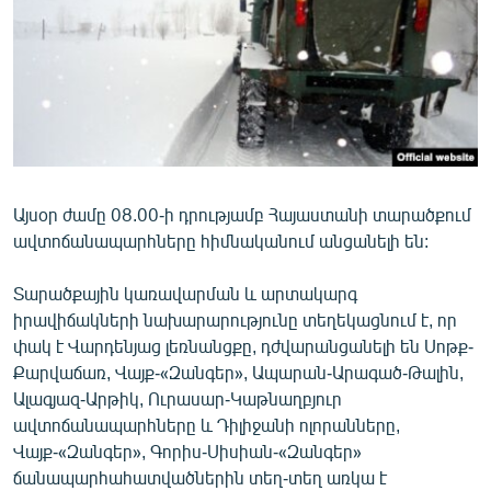
ՄԻՋԱԶԳԱՅԻՆ
ՄՇԱԿՈՒՅԹ
ՍՊՈՐՏ
ՄԵԿՆԱԲԱՆՈՒԹՅՈՒՆ
ՏՏ ԵՒ ԻՆՏԵՐՆԵՏ
Այսօր ժամը 08.00-ի դրությամբ Հայաստանի տարածքում
ԿՈՐՈՆԱՎԻՐՈՒՍ
ավտոճանապարհները հիմնականում անցանելի են:
ԱՐԽԻՎ
Տարածքային կառավարման և արտակարգ
ՏԵՍԱՆՅՈՒԹԵՐ
իրավիճակների նախարարությունը տեղեկացնում է, որ
ԲԱՆԱՎԵՃ
փակ է Վարդենյաց լեռնանցքը, դժվարանցանելի են Սոթք-
Քարվաճառ, Վայք-«Զանգեր», Ապարան-Արագած-Թալին,
ՁԳՏԵԼՈՎ ԼԱՎԱԳՈՒՅՆԻՆ
Ալագյազ-Արթիկ, Ուրասար-Կաթնաղբյուր
ՓՈԴՔԱՍԹ
ավտոճանապարհները և Դիլիջանի ոլորանները,
Վայք-«Զանգեր», Գորիս-Սիսիան-«Զանգեր»
Հայերեն
ճանապարհահատվածներին տեղ-տեղ առկա է