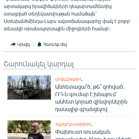
արտակարգ իրավիճակների դեպարտամենտից
ստացված տեղեկատվության համաձայն`
Ստեփանծմինդա-Լարս ավտոճանապարհը փակ է բոլոր
տեսակի տրանսպորտային միջոցների համար:
Կիսվել
Հետևեք մեզ
Շարունակել կարդալ
ՄԻՋԱԶԳԱՅԻՆ
Անհետացա՞ծ, թե՞ զոհված․
ՌԴ-ն գումար է խնայում՝
անհետ կորած զինվորներին
դասալիք գրանցելով
ՀԱՍԱՐԱԿՈՒԹՅՈՒՆ
Փախուստ ռուսական
զորամասից. ինչու է ռուսների