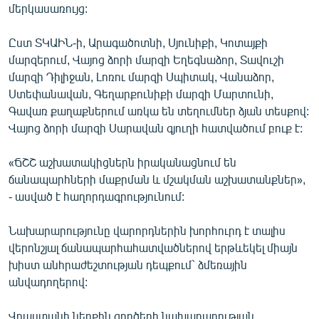
մերկասառույց:
English
Русский
Ըստ ՏԿԱԻՆ-ի, Արագածոտնի, Սյունիքի, Կոտայքի
մարզերում, Վայոց ձորի մարզի Եղեգնաձոր, Տավուշի
մարզի Դիլիջան, Լոռու մարզի Սպիտակ, Վանաձոր,
ՀԵՏԵՎԵՔ ՄԵԶ
Ստեփանավան, Գեղարքունիքի մարզի Մարտունի,
Գավառ քաղաքներում առկա են տեղումներ ձյան տեսքով:
Վայոց ձորի մարզի Սարավան գյուղի հատվածում բուք է:
«ՃՇՇ աշխատակիցներն իրականացնում են
«Ազատության» բոլոր կայքերը
ճանապարհների մաքրման և մշակման աշխատանքներ»,
- ասված է հաղորդագրությունում:
Նախարարությունը վարորդներին խորհուրդ է տալիս
վերոնշյալ ճանապարհահատվածներով երթևեկել միայն
խիստ անհրաժեշտության դեպքում` ձմեռային
անվադողերով:
Վրաստանի ներքին գործերի նախարարության