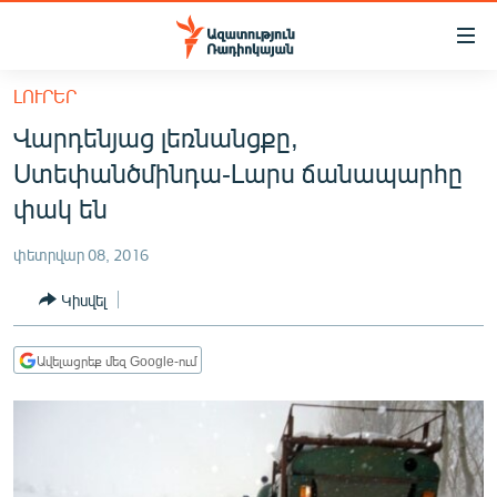
Մատչելիության
հղումներ
Անցնել
ԼՈՒՐԵՐ
հիմնական
ԱԶԱՏՈՒԹՅՈՒՆ TV
Վարդենյաց լեռնանցքը,
բովանդակությանը
ՀԱՅԱՍՏԱՆ
Անցնել
Ստեփանծմինդա-Լարս ճանապարհը
հիմնական
ՔԱՂԱՔԱԿԱՆ
փակ են
մենյուին
ԸՆՏՐՈՒԹՅՈՒՆՆԵՐ 2026
Որոնում
փետրվար 08, 2016
ԻՐԱՎՈՒՆՔ
Կիսվել
ՀԱՍԱՐԱԿՈՒԹՅՈՒՆ
ՏՆՏԵՍՈՒԹՅՈՒՆ
Ավելացրեք մեզ Google-ում
ՂԱՐԱԲԱՂ
ՊԱՏԵՐԱԶՄԻ 6 ՇԱԲԱԹՆԵՐԸ
ՏԱՐԱԾԱՇՐՋԱՆ