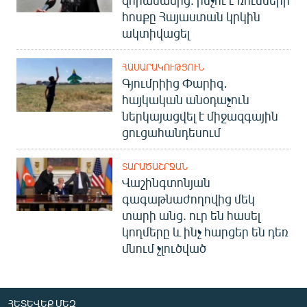
հոսքը Հայաստան կրկին
ակտիվացել
ՀԱՍԱՐԱԿՈՒԹՅՈՒՆ
Գյումրիից Փարիզ․
հայկական անօդաչուն
ներկայացվել է միջազգային
ցուցահանդեսում
ՏԱՐԱԾԱՇՐՋԱՆ
Վաշինգտոնյան
գագաթնաժողովից մեկ
տարի անց. ուր են հասել
կողմերը և ինչ հարցեր են դեռ
մնում չլուծված
ՀԵՏԵՎԵՔ ՄԵԶ