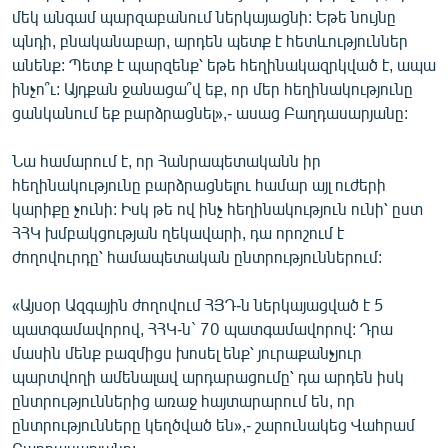
մեկ անգամ պարզաբանում ներկայացնի: Եթե նույնը
English
պնդի, բնականաբար, արդեն պետք է հետևություններ
Русский
անենք: Պետք է պարզենք՝ եթե հեղինակազրկված է, ապա
ինչո՞ւ: Այդքան ջանացա՞վ եք, որ մեր հեղինակությունը
ՀԵՏԵՎԵՔ ՄԵԶ
ցանկանում եք բարձրացնել»,- ասաց Բաղդասարյանը:
Նա համարում է, որ Հանրապետականն իր
հեղինակությունը բարձրացնելու համար այլ ուժերի
կարիքը չունի: Իսկ թե ով ինչ հեղինակություն ունի՝ ըստ
ՀՀԿ խմբակցության ղեկավարի, դա որոշում է
«Ազատության» բոլոր կայքերը
ժողովուրդը՝ համապետական ընտրություններում:
«Այսօր Ազգային ժողովում ՀՅԴ-ն ներկայացված է 5
պատգամավորով, ՀՀԿ-ն` 70 պատգամավորով: Դրա
մասին մենք բազմիցս խոսել ենք՝ յուրաքանչյուր
պարտվողի ամենալավ արդարացումը՝ դա արդեն իսկ
ընտրություններից առաջ հայտարարում են, որ
ընտրությունները կեղծված են»,- շարունակեց Վահրամ