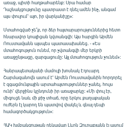
առաջ, պիտի հաղթահարենք: Սրա համար
Դաշնակցությունը պատրաստ է դնել ամեն ինչ, անգամ
այս փուլում՝ այո, իր վարկանիշը»:
Մտահոգված չե՞ք, որ ձեր հայտարարություններից հետո
հնարավոր կոալիցան կվտանգվի: Այս հարցին Արմեն
Ռուստամյանն այսպես պատասախանեց․ - «Ես
մտահոգություն ունեմ, որ չվտանգվի մեր երկրի
առաջընթացը, զարգացումը: Այլ մտահոգություն չունեմ»:
Հանրապետականի մամուլի խոսնակ Էդուարդ
Շարմազանովն ասում է՝ Արմեն Ռուստամյանին հորդորել
է զգացմունքային արտահայտություններ չանել․ հույս
ունի՝ վերջինս կընդունի իր առաջարկը: «Մի փուլ էր,
միգուցե նաև մի քիչ տհաճ, որը երկու քաղաքական
ուժերն էլ կարող են պատվով փակել և գնալ դեպի
համագործակցություն»:
ՀԱԿ խմբակցության ղեկավար Լևոն Զուրաբյանն էլ ասում