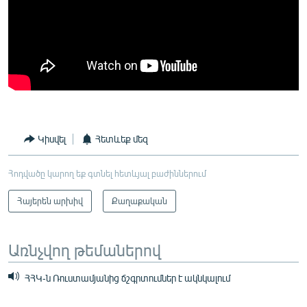
Կիսվել
Հետևեք մեզ
Հոդվածը կարող եք գտնել հետևյալ բաժիններում
Հայերեն արխիվ
Քաղաքական
Առնչվող թեմաներով
ՀՀԿ-ն Ռուստամյանից ճշգրտումներ է ակնկալում