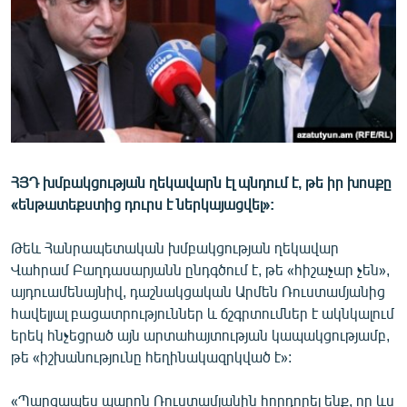
ՄԻՋԱԶԳԱՅԻՆ
ՄՇԱԿՈՒՅԹ
ՍՊՈՐՏ
ՄԵԿՆԱԲԱՆՈՒԹՅՈՒՆ
ՏՏ ԵՒ ԻՆՏԵՐՆԵՏ
ԿՈՐՈՆԱՎԻՐՈՒՍ
ՀՅԴ խմբակցության ղեկավարն էլ պնդում է, թե իր խոսքը
«ենթատեքստից դուրս է ներկայացվել»:
ԱՐԽԻՎ
ՏԵՍԱՆՅՈՒԹԵՐ
Թեև Հանրապետական խմբակցության ղեկավար
Վահրամ Բաղդասարյանն ընդգծում է, թե «հիշաչար չեն»,
ԲԱՆԱՎԵՃ
այդուամենայնիվ, դաշնակցական Արմեն Ռուստամյանից
ՁԳՏԵԼՈՎ ԼԱՎԱԳՈՒՅՆԻՆ
հավելյալ բացատրություններ և ճշգրտումներ է ակնկալում
երեկ հնչեցրած այն արտահայտության կապակցությամբ,
ՓՈԴՔԱՍԹ
թե «իշխանությունը հեղինակազրկված է»:
Հայերեն
«Պարզապես պարոն Ռուստամյանին հորդորել ենք, որ ևս