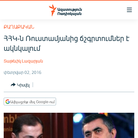
Մատչելիության
հղումներ
Անցնել
ՔԱՂԱՔԱԿԱՆ
հիմնական
ԱԶԱՏՈՒԹՅՈՒՆ TV
ՀՀԿ-ն Ռուստամյանից ճշգրտումներ է
բովանդակությանը
ՀԱՅԱՍՏԱՆ
Անցնել
ակնկալում
հիմնական
ՔԱՂԱՔԱԿԱՆ
մենյուին
Տաթեւիկ Լազարյան
ԸՆՏՐՈՒԹՅՈՒՆՆԵՐ 2026
Որոնում
փետրվար 02, 2016
ԻՐԱՎՈՒՆՔ
Կիսվել
ՀԱՍԱՐԱԿՈՒԹՅՈՒՆ
ՏՆՏԵՍՈՒԹՅՈՒՆ
Ավելացրեք մեզ Google-ում
ՂԱՐԱԲԱՂ
ՊԱՏԵՐԱԶՄԻ 6 ՇԱԲԱԹՆԵՐԸ
ՏԱՐԱԾԱՇՐՋԱՆ