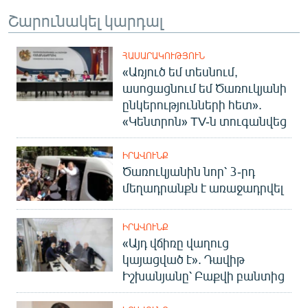
Շարունակել կարդալ
ՀԱՍԱՐԱԿՈՒԹՅՈՒՆ
«Առյուծ եմ տեսնում,
ասոցացնում եմ Ծառուկյանի
ընկերությունների հետ».
«Կենտրոն» TV-ն տուգանվեց
ԻՐԱՎՈՒՆՔ
Ծառուկյանին նոր՝ 3-րդ
մեղադրանքն է առաջադրվել
ԻՐԱՎՈՒՆՔ
«Այդ վճիռը վաղուց
կայացված է». Դավիթ
Իշխանյանը՝ Բաքվի բանտից