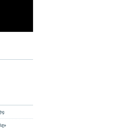
թից
նը»