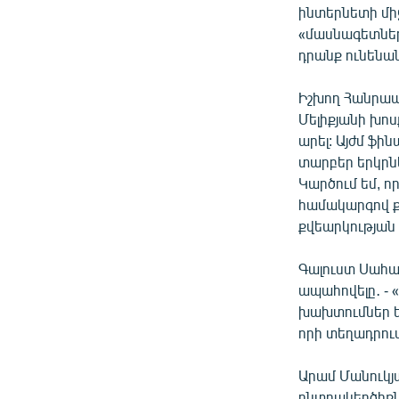
ինտերնետի մի
«մասնագետները
դրանք ունենան
Իշխող Հանրա
Մելիքյանի խոս
արել: Այժմ ֆի
տարբեր երկրնե
Կարծում եմ, ո
համակարգով ք
քվեարկության
Գալուստ Սահակ
ապահովելը․ - «
խախտումներ ե
որի տեղադրում
Արամ Մանուկյա
ընտրակեղծիքն