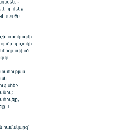
ռնվեն․ -
մ, որ մենք
ելի բարձր
 աշխատակազմի
ագիծը որոշակի
, ներգրավված
զմը:
ստահության
յան
զուգահեռ
անով:
ահովելը,
լը և
ան համակարգ՝