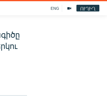
ՈՒՂԻՂ
ENG
գիծը
րկու