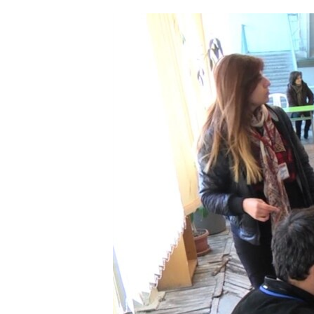
ՄԻՋԱԶԳԱՅԻՆ
ՄՇԱԿՈՒՅԹ
ՍՊՈՐՏ
ՄԵԿՆԱԲԱՆՈՒԹՅՈՒՆ
ՏՏ ԵՒ ԻՆՏԵՐՆԵՏ
ԿՈՐՈՆԱՎԻՐՈՒՍ
ԱՐԽԻՎ
ՏԵՍԱՆՅՈՒԹԵՐ
ԲԱՆԱՎԵՃ
ՁԳՏԵԼՈՎ ԼԱՎԱԳՈՒՅՆԻՆ
ՓՈԴՔԱՍԹ