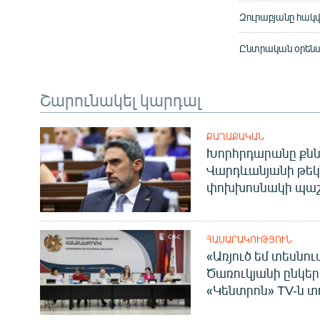
Զուրաբյանը հակվ
Ընտրական օրենսգ
Շարունակել կարդալ
ՔԱՂԱՔԱԿԱՆ
Խորհրդարանը քնն
Վարդևանյանի թեկ
փոխխոսնակի պաշ
ՀԱՍԱՐԱԿՈՒԹՅՈՒՆ
«Առյուծ եմ տեսնու
Ծառուկյանի ընկեր
«Կենտրոն» TV-ն տ