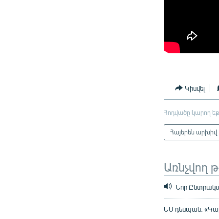
Կիսվել
Հոդվածը կարող եք
Հայերեն արխիվ
Առնչվող 
Նոր Ընտրական
ԵՄ դեսպան. «Կար