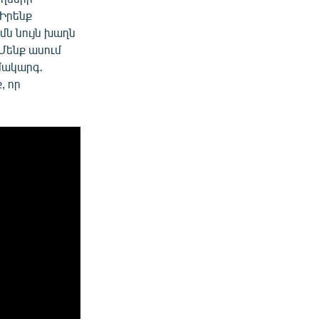
«Իրենք
մն նույն խաղն
 Մենք ասում
մակարգ․
, որ