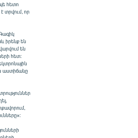
պե հետո
է տրվում, որ
Գագիկ
և իրենք են
վարվում են
ների հետ:
լեկտրոնային
ն աստիճանը
նտրություններ
ել,
րքավորում,
ւնները»:
յունների
ողների