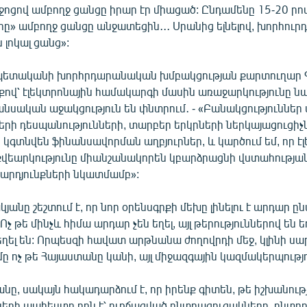
ջոցով ամբողջ ցանցը իրար էր միացած: Ընդամենը 15-20 րո
» ամբողջ ցանցը անջատեցին․․․ Սրանից ելնելով, խորհուրդ 
 լոկալ ցանց»:
պետականի խորհրդարանական խմբակցության քարտուղար 
քով՝ էլեկտրոնային համակարգի մասին առաջարկությունը նա
նանսական աջակցություն են փնտրում․ - «Բանակցություններ 
րի դեսպանությունների, տարբեր երկրների ներկայացուցիչ
ր կգտնվեն ֆինանսավորման աղբյուրներ, և կարծում եմ, որ է
վեարկությունը միանշանակորեն կբարձրացնի վստահությա
 արդյունքների նկատմամբ»:
յանը շեշտում է, որ նոր օրենսգրքի մեխը լինելու է արդար ը
Ոչ թե մինչև հիմա արդար չեն եղել, այլ թերություններով են եղ
ղել են: Որպեսզի հավատ արթնանա ժողովրդի մեջ, կլինի սա
ը ոչ թե Հայաստանը կանի, այլ միջազգային կազմակերպությո
նը, սակայն հակադարձում է, որ իրենք գիտեն, թե իշխանութ
երի պահեստը որն է՝ ուռճացված ընտրացուցակները, ընտր