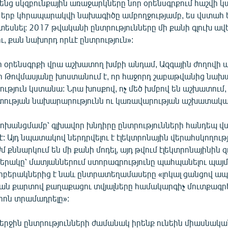
ենց սկզբունքային առաջարկները նոր օրենսգրքում հաշվի կա
 երբ կհրապարակվի նախագիծը ամբողջությամբ, ես վստահ ե
տեսնել: 2017 թվականի ընտրությունները մի քանի գլուխ ավ
ու, քան նախորդ որևէ ընտրություն»:
 օրենսգրքի վրա աշխատող խմբի անդամ, Ազգային ժողովի
ր Թովմասյանը խոստանում է, որ հաջորդ շաբաթվանից նախ
ւթյուն կստանա: Նրա խոսքով, ոչ մեծ խմբով են աշխատում
ության նախարարությունն ու կառավարության աշխատակա
ոխանցմամբ՝ գլխավոր խնդիրը ընտրությունների հանդեպ վ
: Այդ նպատակով ներդրվելու է էլեկտրոնային վերահսկողութ
մ քննարկում են մի քանի մոդել, այդ թվում էլեկտրոնայինին 
երակը՝ մատյաններում ստորագրությունը պահպանելու պայմ
բերակներից է նաև ընտրատեղամասերը «լոկալ ցանցով ապ
ան քարտով քաղաքացու տվյալները համակարգիչ մուտքագրե
ոն տրամադրելը»:
 վերջին ընտրությունների ժամանակ իրենք ունեին միասնակ