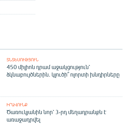
ՏՆՏԵՍՈՒԹՅՈՒՆ
450 միլիոն դրամ աջակցություն՝
ձկնաբույծներին. կլուծի՞ ոլորտի խնդիրները
ԻՐԱՎՈՒՆՔ
Ծառուկյանին նոր՝ 3-րդ մեղադրանքն է
առաջադրվել