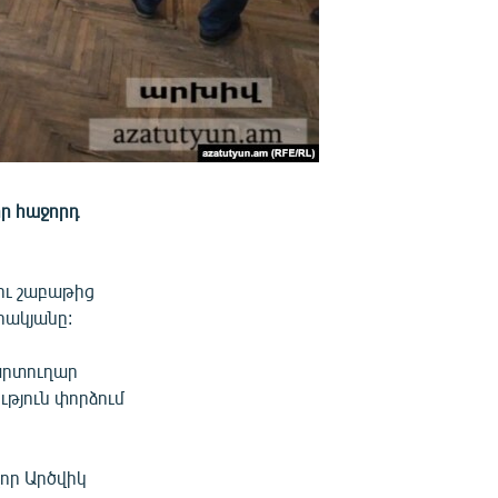
ր հաջորդ
կու շաբաթից
հակյանը:
արտուղար
ւթյուն փորձում
որ Արծվիկ