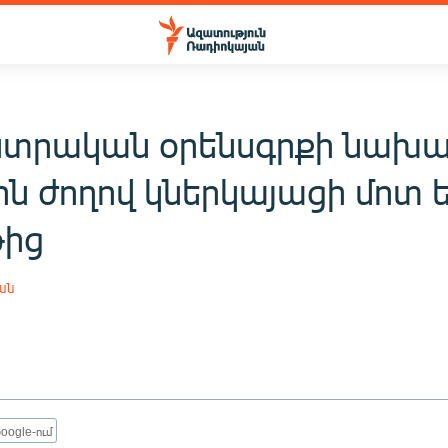
նտրական օրենսգրքի նախա
ն ժողով կներկայացի մոտ ե
ից
ան
oogle-ում