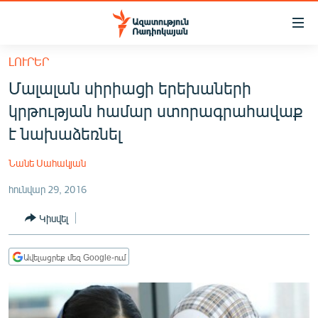
Մատչելիության
հղումներ
Անցնել
ԼՈՒՐԵՐ
հիմնական
ԱԶԱՏՈՒԹՅՈՒՆ TV
Մալալան սիրիացի երեխաների
բովանդակությանը
ՀԱՅԱՍՏԱՆ
Անցնել
կրթության համար ստորագրահավաք
հիմնական
ՔԱՂԱՔԱԿԱՆ
է նախաձեռնել
մենյուին
ԸՆՏՐՈՒԹՅՈՒՆՆԵՐ 2026
Որոնում
Նանե Սահակյան
ԻՐԱՎՈՒՆՔ
հունվար 29, 2016
ՀԱՍԱՐԱԿՈՒԹՅՈՒՆ
Կիսվել
ՏՆՏԵՍՈՒԹՅՈՒՆ
ՂԱՐԱԲԱՂ
Ավելացրեք մեզ Google-ում
ՊԱՏԵՐԱԶՄԻ 6 ՇԱԲԱԹՆԵՐԸ
ՏԱՐԱԾԱՇՐՋԱՆ