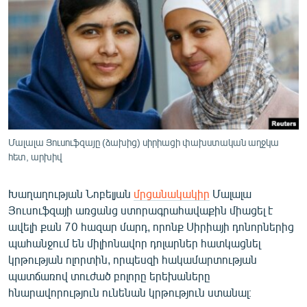
ՄԻՋԱԶԳԱՅԻՆ
ՄՇԱԿՈՒՅԹ
ՍՊՈՐՏ
ՄԵԿՆԱԲԱՆՈՒԹՅՈՒՆ
ՏՏ ԵՒ ԻՆՏԵՐՆԵՏ
ԿՈՐՈՆԱՎԻՐՈՒՍ
Մալալա Յուսուֆզայը (ձախից) սիրիացի փախստական աղջկա
հետ, արխիվ
ԱՐԽԻՎ
ՏԵՍԱՆՅՈՒԹԵՐ
Խաղաղության Նոբելյան
մրցանակակիր
Մալալա
ԲԱՆԱՎԵՃ
Յուսուֆզայի առցանց ստորագրահավաքին միացել է
ավելի քան 70 հազար մարդ, որոնք Սիրիայի դոնորներից
ՁԳՏԵԼՈՎ ԼԱՎԱԳՈՒՅՆԻՆ
պահանջում են միլիոնավոր դոլարներ հատկացնել
ՓՈԴՔԱՍԹ
կրթության ոլորտին, որպեսզի հակամարտության
պատճառով տուժած բոլորը երեխաները
հնարավորություն ունենան կրթություն ստանալ։
Հայերեն