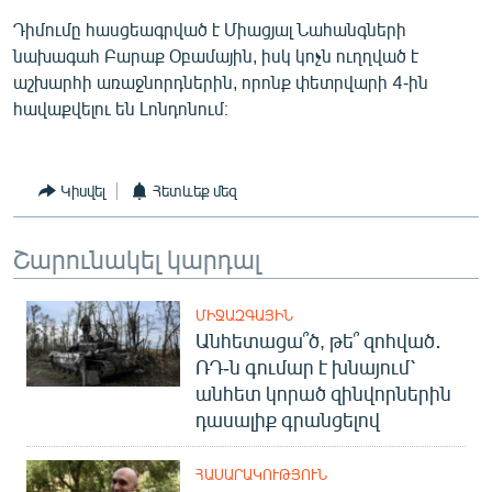
English
Դիմումը հասցեագրված է Միացյալ Նահանգների
նախագահ Բարաք Օբամային, իսկ կոչն ուղղված է
Русский
աշխարհի առաջնորդներին, որոնք փետրվարի 4-ին
հավաքվելու են Լոնդոնում։
ՀԵՏԵՎԵՔ ՄԵԶ
Կիսվել
Հետևեք մեզ
Շարունակել կարդալ
«Ազատության» բոլոր կայքերը
ՄԻՋԱԶԳԱՅԻՆ
Անհետացա՞ծ, թե՞ զոհված․
ՌԴ-ն գումար է խնայում՝
անհետ կորած զինվորներին
դասալիք գրանցելով
ՀԱՍԱՐԱԿՈՒԹՅՈՒՆ