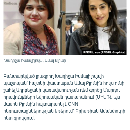
ՄԻՋԱԶԳԱՅԻՆ
ՄՇԱԿՈՒՅԹ
ՍՊՈՐՏ
ՄԵԿՆԱԲԱՆՈՒԹՅՈՒՆ
ՏՏ ԵՒ ԻՆՏԵՐՆԵՏ
ԿՈՐՈՆԱՎԻՐՈՒՍ
Խադիջա Իսմայիլովա, Ամալ Քլունի
ԱՐԽԻՎ
Բանտարկված լրագրող Խադիջա Իսմայիլովայի
ՏԵՍԱՆՅՈՒԹԵՐ
պաշտպան՝ հայտնի փաստաբան Ամալ Քլունին հույս ունի
ԲԱՆԱՎԵՃ
շահել Ադրբեջանի կառավարության դեմ գործը Մարդու
իրավունքների եվրոպական դատարանում (ՄԻԵԴ)։ Այս
ՁԳՏԵԼՈՎ ԼԱՎԱԳՈՒՅՆԻՆ
մասին Քլունին հայտարարել է CNN
ՓՈԴՔԱՍԹ
հեռուստաընկերության եթերում՝ Քրիսթիան Ամանփուրի
հետ զրույցում։
Հայերեն