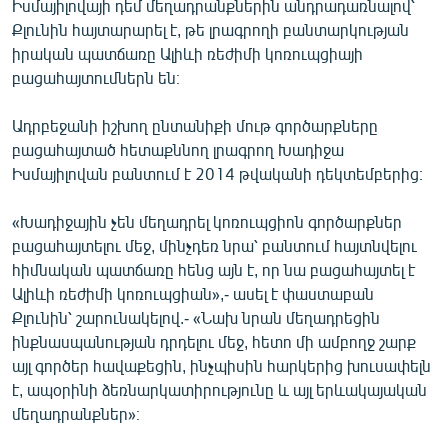
Իսմայիլովայի դեմ մեղադրանքներին անդրադառնալով՝
English
Քլունին հայտարարել է, թե լրագրողի բանտարկության
իրական պատճառը Ալիևի ռեժիմի կոռուպցիայի
Русский
բացահայտումներն են։
ՀԵՏԵՎԵՔ ՄԵԶ
Ադրբեջանի իշխող ընտանիքի մութ գործարքները
բացահայտած հետաքննող լրագրող Խադիջա
Իսմայիլովան բանտում է 2014 թվականի դեկտեմբերից։
«Խադիջային չեն մեղադրել կոռուպցիոն գործարքներ
«Ազատության» բոլոր կայքերը
բացահայտելու մեջ, մինչդեռ նրա՝ բանտում հայտնվելու
հիմնական պատճառը հենց այն է, որ նա բացահայտել է
Ալիևի ռեժիմի կոռուպցիան»,- ասել է փաստաբան
Քլունին՝ շարունակելով.- «Նախ նրան մեղադրեցին
ինքնասպանության դրդելու մեջ, հետո մի ամբողջ շարք
այլ գործեր հավաքեցին, ինչպիսին հարկերից խուսափելն
է, ապօրինի ձեռնարկատիրությունը և այլ երևակայական
մեղադրանքներ»։