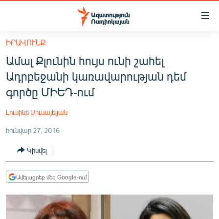
Մատչելիության
հղումներ
Անցնել
ԻՐԱՎՈՒՆՔ
հիմնական
ԱԶԱՏՈՒԹՅՈՒՆ TV
Ամալ Քլունին հույս ունի շահել
բովանդակությանը
ՀԱՅԱՍՏԱՆ
Անցնել
Ադրբեջանի կառավարության դեմ
հիմնական
ՔԱՂԱՔԱԿԱՆ
գործը ՄԻԵԴ-ում
մենյուին
ԸՆՏՐՈՒԹՅՈՒՆՆԵՐ 2026
Որոնում
Լուսինե Մուսայելյան
ԻՐԱՎՈՒՆՔ
հունվար 27, 2016
ՀԱՍԱՐԱԿՈՒԹՅՈՒՆ
Կիսվել
ՏՆՏԵՍՈՒԹՅՈՒՆ
ՂԱՐԱԲԱՂ
Ավելացրեք մեզ Google-ում
ՊԱՏԵՐԱԶՄԻ 6 ՇԱԲԱԹՆԵՐԸ
ՏԱՐԱԾԱՇՐՋԱՆ