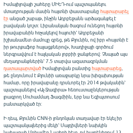
Իսմայիլովայի շահերը ՄԻԵԴ-ում պաշտպանելու
մտադրության մասին հայտնի փաստաբանը
հայտարարել
էր
անցած շաբաթ, ինչին Ադրբեջանն արձագանքել է
բավական կոշտ։ Լիբանանյան ծագում ունեցող հայտնի
իրավաբանին հռչակելով հայուհի՝ Ադրբեջանի
իշխանամետ մամուլը գրեց, թե Քլունին, ով իբր «հայտնի է
իր թուրքաֆոբ հայացքներով», Խադիջայի գործում
ներգրավվում է հայկական լոբբիի ջանքերով։ Չնայած այս
մեղադրանքներին՝ 7.5 տարվա ազատազրկման
դատապարտված
Իսմայիլովան բանտից
հայտարարեց
,
թե ընդունում է Քլունիի առաջարկը նրա խիզախության
համար, որը իրավաբանը դրսևորել էր 2014 թվականին՝
պաշտպանելով «Ալ-Ջազիրա» հեռուստաընկերության
լրագրող Մուհամմադ Ֆագմիին, երբ նա Եգիպտոսում
բանտարկված էր։
Ի դեպ, Քլունին CNN-ի լոնդոնյան տաղավար էր եկել իր
պաշտպանյալներից մեկի՝ Մալդիվների նախկին
նախագահ Մոհամեդ Նաշիդի հետ, ով հայրենիքում 13