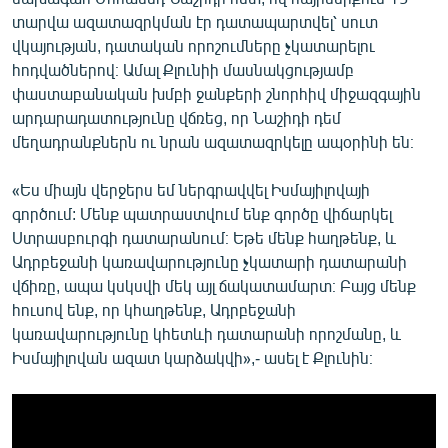
տարվա ազատազրկման էր դատապարտվել՝ սուտ
վկայության, դատական որոշումները չկատարելու
հոդվածներով։ Ամալ Քլունիի մասնակցությամբ
փաստաբանական խմբի ջանքերի շնորհիվ միջազգային
արդարադատությունը վճռեց, որ Նաշիդի դեմ
մեղադրանքներն ու նրան ազատազրկելը ապօրինի են։
«Ես միայն վերջերս եմ ներգրավվել Իսմայիլովայի
գործում: Մենք պատրաստվում ենք գործը վիճարկել
Ստրասբուրգի դատարանում։ Եթե մենք հաղթենք, և
Ադրբեջանի կառավարությունը չկատարի դատարանի
վճիռը, ապա կսկսվի մեկ այլ ճակատամարտ։ Բայց մենք
հուսով ենք, որ կհաղթենք, Ադրբեջանի
կառավարությունը կհետևի դատարանի որոշմանը, և
Իսմայիլովան ազատ կարձակվի»,- ասել է Քլունին։