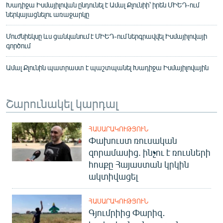
Խադիջա Իսմայիլովան ընդունել է Ամալ Քլունիի՝ իրեն ՄԻԵԴ-ում
ներկայացնելու առաջարկը
Մուժնիեկսը ևս ցանկանում է ՄԻԵԴ-ում ներգրավվել Իսմայիլովայի
գործում
Ամալ Քլունին պատրաստ է պաշտպանել Խադիջա Իսմայիլովային
Շարունակել կարդալ
ՀԱՍԱՐԱԿՈՒԹՅՈՒՆ
Փախուստ ռուսական
զորամասից. ինչու է ռուսների
հոսքը Հայաստան կրկին
ակտիվացել
ՀԱՍԱՐԱԿՈՒԹՅՈՒՆ
Գյումրիից Փարիզ․