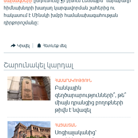
նախագծերի
ընդունումը չի բխում Լեռնային Ղարաբաղի
հիմնախնդրի խաղաղ կարգավորման շահերից ու
հակասում է Մինսկի խմբի համանախագահության
դիրքորոշմանը:
Կիսվել
Հետևեք մեզ
Շարունակել կարդալ
ՀԱՍԱՐԱԿՈՒԹՅՈՒՆ
Բանկային
զեղծարարությունների՞, թե՞
միայն դրանցից բողոքների
թիվն է նվազել
ՀԱՅԱՍՏԱՆ
Սոցիալականից՝