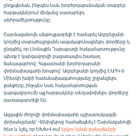
ընդլայնման, ինչպես նաև խորհրդարանական տարբեր
հարթակներում միմյանց սատարելու
ՀԵՏԵՎԵՔ ՄԵԶ
անհրաժեշտությունը:
Շարմազանովն անթույլատրելի է համարել Ադրբեջանի
կողմից տարածաշրջանն ապակայունացնելու փորձերը և
ընդգծել, որ Լեռնային Ղարաբաղի հակամարտությունը
«Ազատության» բոլոր կայքերը
պետք է կարգավորվի բացառապես խաղաղ
ճանապարհով: Հայաստանի խորհրդարանի
փոխնախագահի խոսքով` Ադրբեջանի կողմից ԵԱՀԿ-ի
Մինսկի խմբի համանախագահությանը շրջանցելու
ջանքերը, ինչպես նաև հակամարտության
կարգավորումն այլ հարթակներ տեղափոխելու փորձերը
դատապարտելի են:
Ազգային ժողովի փոխնախագահի աշխատակազմի
փոխանցմամբ՝ Վենիզելոսը համաձայնել է Շարմազանովի
հետ և նշել, որ ԵԽԽՎ-ում
երկու նման բանաձևերի