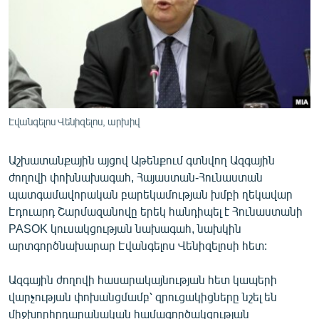
ՍՊՈՐՏ
ՄԵԿՆԱԲԱՆՈՒԹՅՈՒՆ
ՏՏ ԵՒ ԻՆՏԵՐՆԵՏ
ԿՈՐՈՆԱՎԻՐՈՒՍ
Էվանգելոս Վենիզելոս, արխիվ
ԱՐԽԻՎ
ՏԵՍԱՆՅՈՒԹԵՐ
Աշխատանքային այցով Աթենքում գտնվող Ազգային
ԲԱՆԱՎԵՃ
ժողովի փոխնախագահ, Հայաստան-Հունաստան
պատգամավորական բարեկամության խմբի ղեկավար
ՁԳՏԵԼՈՎ ԼԱՎԱԳՈՒՅՆԻՆ
Էդուարդ Շարմազանովը երեկ հանդիպել է Հունաստանի
ՓՈԴՔԱՍԹ
PASOK կուսակցության նախագահ, նախկին
արտգործնախարար Էվանգելոս Վենիզելոսի հետ:
Հայերեն
Ազգային ժողովի հասարակայնության հետ կապերի
English
վարչության փոխանցմամբ՝ զրուցակիցները նշել են
միջխորհրդարանական համագործակցության
Русский